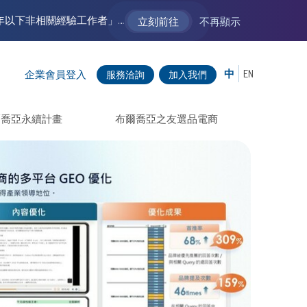
【VM 布爾喬亞招募中】新聲代發展計劃 2.0 ── AI PR 人才加速養成計劃（歡迎「應屆畢業生」、「一年以下相關 / 三年以下非相關經驗工作者」申請加入）
立刻前往
不再顯示
中
EN
企業會員登入
服務洽詢
加入我們
爾喬亞永續計畫
布爾喬亞之友選品電商