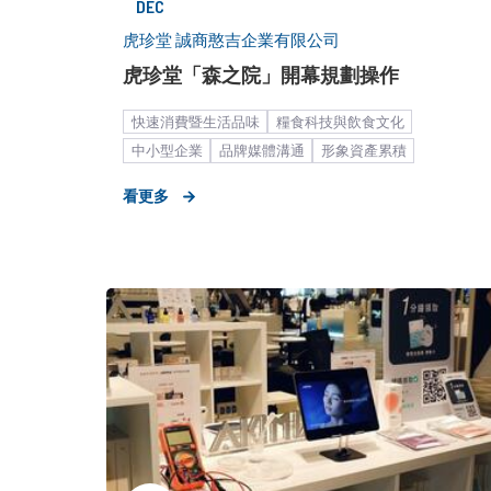
DEC
虎珍堂 誠商憨吉企業有限公司
虎珍堂「森之院」開幕規劃操作
快速消費暨生活品味
糧食科技與飲食文化
中小型企業
品牌媒體溝通
形象資產累積
餐飲食品
大眾市場
糕餅甜點
看更多