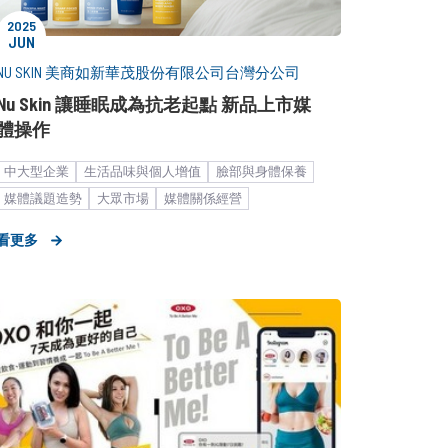
2025
JUN
NU SKIN 美商如新華茂股份有限公司台灣分公司
Nu Skin 讓睡眠成為抗老起點 新品上市媒
體操作
中大型企業
生活品味與個人增值
臉部與身體保養
媒體議題造勢
大眾市場
媒體關係經營
產品／服務推廣
公關顧問解決方案
品牌媒體溝通
看更多