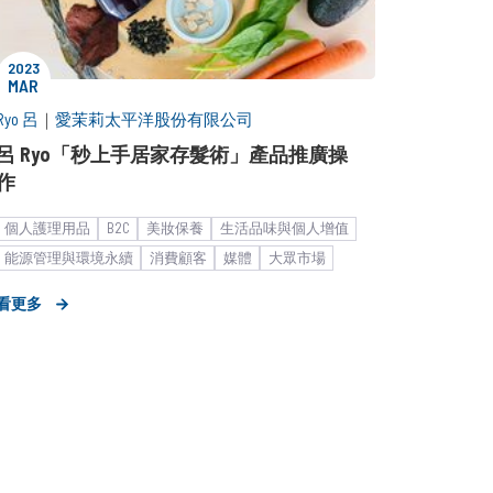
2023
MAR
Ryo 呂
｜
愛茉莉太平洋股份有限公司
呂 Ryo「秒上手居家存髮術」產品推廣操
作
個人護理用品
B2C
美妝保養
生活品味與個人增值
能源管理與環境永續
消費顧客
媒體
大眾市場
女性市場
I.Q. Elite
KOL合作
市場推廣銷售
看更多
形象資產累積
中大型企業