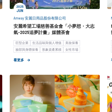
2025
JUN
Amway 安麗日用品股份有限公司
安麗希望工場慈善基金會「小夢想・大志
氣-2025追夢計畫」媒體茶會
巨型企業
生活品味與個人增值
美妝保養
臉部與身體保養
形象資產累積
女性市場
大眾市場
公關顧問解決方案
媒體小聚／餐敘
看更多
媒體關係經營
布爾喬亞新聞稿