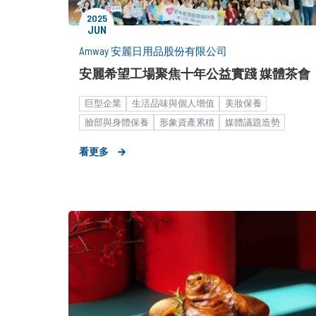
2025
JUN
Amway 安麗日用品股份有限公司
安麗希望工場聚焦十年公益實踐 媒體茶會
巨型企業
生活品味與個人增值
美妝保養
臉部與身體保養
形象資產累積
媒體議題造勢
大眾市場
媒體關係經營
公關顧問解決方案
看更多
媒體小聚／餐敘