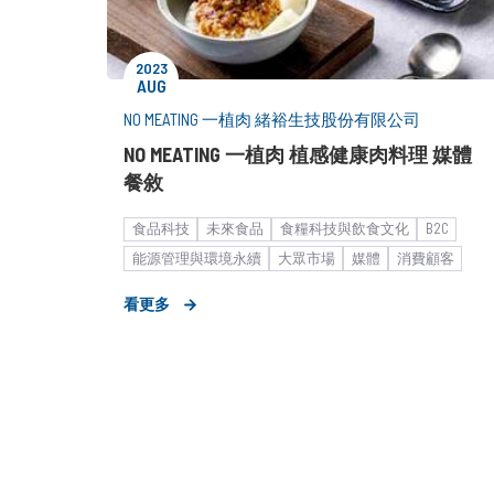
2023
AUG
NO MEATING 一植肉 緒裕生技股份有限公司
NO MEATING 一植肉 植感健康肉料理 媒體
餐敘
食品科技
未來食品
食糧科技與飲食文化
B2C
能源管理與環境永續
大眾市場
媒體
消費顧客
食飲品
媒體小聚／餐敘
餐飲食品
形象資產建立
看更多
市場推廣銷售
中小企業