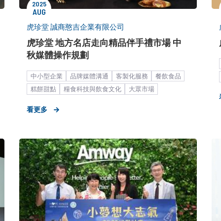
2025
AUG
虎珍堂 誠商憨吉企業有限公司
虎珍堂 地方名店走向精品伴手禮市場 中
秋媒體操作規劃​
中小型企業
品牌媒體溝通
客製化服務
餐飲食品
糕餅甜點
糧食科技與飲食文化
大眾市場
媒體議題造勢
產品／服務推廣
節慶造勢
看更多
公關顧問解決方案