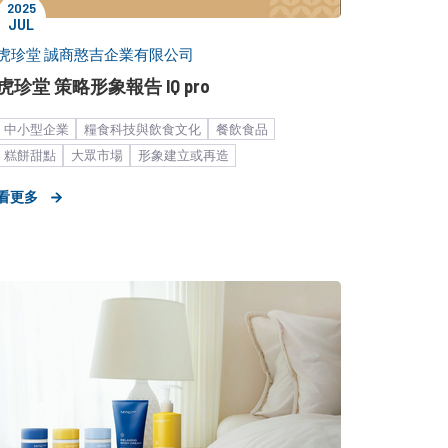
2025
JUL
虎珍堂 誠商憨吉企業有限公司
虎珍堂 策略形象報告 IQ pro
中小型企業
糧食科技與飲食文化
餐飲食品
糕餅甜點
大眾市場
形象建立或再造
公關顧問解決方案
策略形象報告
看更多