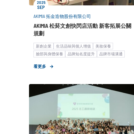
2025
SEP
AKIMIA 拓金造物股份有限公司
AKIMIA 松菸文創快閃店活動 新客拓展公關
規劃
新創企業
生活品味與個人增值
美妝保養
臉部與身體保養
品牌知名度提升
品牌市場溝通
大眾市場
活動／展會宣傳
公關顧問解決方案
看更多
消費者活動