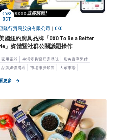
2023
OCT
恆隆行貿易股份有限公司
｜
OXO
美國紐約廚具品牌「OXO To Be a Better
Me」媒體暨社群公關議題操作
家用電器
生活零售暨居家品味
形象資產累積
品牌媒體溝通
市場推廣銷售
大眾市場
媒體波段操作
中大型企業
KOL合作
看更多
數位行銷解決方案