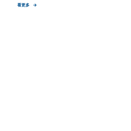
外部/異業資源媒合
策展規劃
新創
形象資產建立
看更多
老創企業