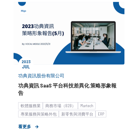
2023
JUL
功典資訊股份有限公司
功典資訊 SaaS 平台科技差異化 策略形象報
告
軟體服務業
商務市場（B2B）
Martech
專業服務與策略外包
新零售與消費平台
ERP
平台科技服務
企業客戶
I.Q. Elite
形象資產建立
看更多
中小企業