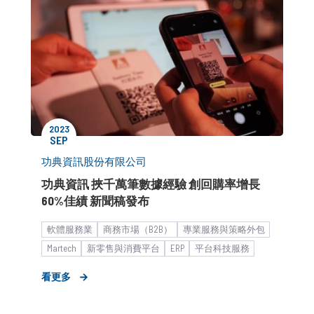
2023
SEP
功典資訊股份有限公司
功典資訊 挾千萬筆數據經驗 創回購率增長
60%佳績 新聞稿發布
軟體服務業
商務市場（B2B）
專業服務與策略外包
Martech
新零售與消費平台
ERP
平台科技服務
形象資產建立
市場推廣銷售
中小企業
看更多