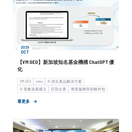
2025
OCT
【VM GEO】新加坡知名基金機構 ChatGPT 優
化
VM GEO
ximu
AI 原生產品解決方案
AI 形象資產建立
巨型企業
專業服務與策略外包
金融暨財經服務
銀行保險暨投資
金融投資
看更多
Seen & Trusted by Humans & AI