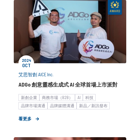
2024
OCT
艾思智創 AICE Inc.
ADGo 創意靈感生成式 AI 全球首場上市派對
新創企業
商務市場（B2B）
AI
科技
品牌市場溝通
品牌媒體溝通
新品／新訊發布
新聞稿
先進科技暨智慧製造
專業服務與策略外包
看更多
ADGo