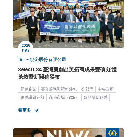
2025
MAY
TAcc+ 銳企股份有限公司
SelectUSA 臺灣新創赴美拓商成果豐碩 媒體
茶敘暨新聞稿發布
新創企業
專業服務與策略外包
公部門
中央政府
媒體議題造勢
商務市場（B2B）
媒體關係經營
公關顧問解決方案
新聞稿
媒體小聚／餐敘
看更多