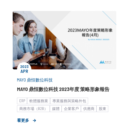
2023
APR
MAYO 鼎恒數位科技
MAYO 鼎恒數位科技 2023年度 策略形象報告
ERP
軟體服務業
專業服務與策略外包
商務市場（B2B）
媒體
企業客戶
供應商
股東
投資人
外部/異業資源媒合
策展規劃
I.Q. Elite
看更多
新創
形象資產建立
老創企業