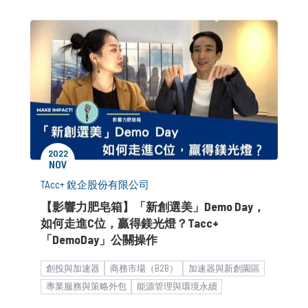
2022
NOV
TAcc+ 銳企股份有限公司
【影響力肥皂箱】「新創選美」Demo Day，
如何走進C位，贏得鎂光燈？Tacc+
「DemoDay」公關操作
創投與加速器
商務市場（B2B）
加速器與新創園區
專業服務與策略外包
能源管理與環境永續
國際會展與城市品牌
影響力肥皂箱
新創