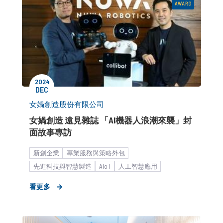
2024
DEC
女媧創造股份有限公司
女媧創造 遠見雜誌 「AI機器人浪潮來襲」封
面故事專訪
新創企業
專業服務與策略外包
先進科技與智慧製造
AIoT
人工智慧應用
形象資產累積
商務市場（B2B）
品牌知名度提升
看更多
媒體關係經營
公關顧問解決方案
品牌媒體溝通
媒體專訪