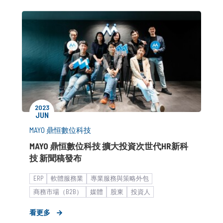
2023
JUN
MAYO 鼎恒數位科技
MAYO 鼎恒數位科技 擴大投資次世代HR新科
技 新聞稿發布
ERP
軟體服務業
專業服務與策略外包
商務市場（B2B）
媒體
股東
投資人
市場推廣銷售
形象資產累積
老創企業
新創
看更多