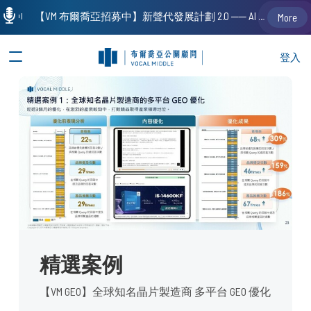
【VM 布爾喬亞招募中】新聲代發展計劃 2.0 ── AI PR 人才加速養成計劃（歡迎「應屆畢業生」、「一年以下相關 / 三年以下非相關經驗工作者」申請加入）
More
登入
精選案例
【VM GEO】全球知名晶片製造商 多平台 GEO 優化