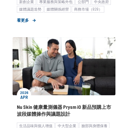
新創企業
專業服務與策略外包
公部門
中央政府
媒體議題造勢
媒體關係經營
商務市場（B2B）
看更多
2026
APR
Nu Skin 健康量測儀器 Prysm iO 新品預購上市
波段媒體操作與議題設計
生活品味與個人增值
中大型企業
臉部與身體保養