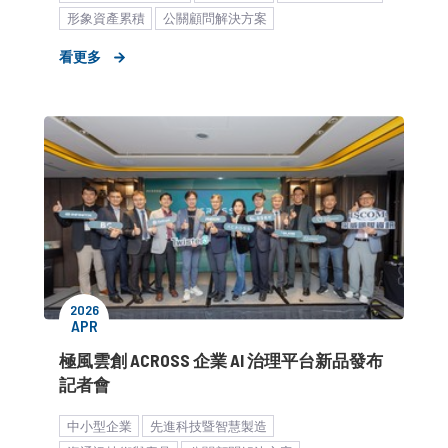
形象資產累積
公關顧問解決方案
看更多
2026
APR
極風雲創 ACROSS 企業 AI 治理平台新品發布
記者會
中小型企業
先進科技暨智慧製造