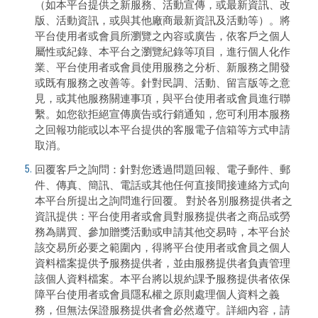
（如本平台提供之新服務、活動宣傳，或最新資訊、改
版、活動資訊，或與其他廠商最新資訊及活動等）。將
平台使用者或會員所瀏覽之內容或廣告，依客戶之個人
屬性或紀錄、本平台之瀏覽紀錄等項目，進行個人化作
業、平台使用者或會員使用服務之分析、新服務之開發
或既有服務之改善等。針對民調、活動、留言版等之意
見，或其他服務關連事項，與平台使用者或會員進行聯
繫。如您欲拒絕宣傳廣告或行銷通知，您可利用本服務
之回報功能或以本平台提供的客服電子信箱等方式申請
取消。
回覆客戶之詢問：針對您透過問題回報、電子郵件、郵
件、傳真、簡訊、電話或其他任何直接間接連絡方式向
本平台所提出之詢問進行回覆。 對於各別服務提供者之
資訊提供：平台使用者或會員對服務提供者之商品或勞
務為購買、參加贈獎活動或申請其他交易時，本平台於
該交易所必要之範圍內，得將平台使用者或會員之個人
資料檔案提供予服務提供者，並由服務提供者負責管理
該個人資料檔案。本平台將以規約課予服務提供者依保
障平台使用者或會員隱私權之原則處理個人資料之義
務，但無法保證服務提供者會必然遵守。詳細內容，請