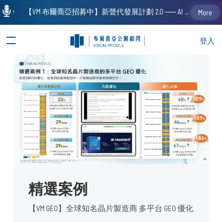
【VM 布爾喬亞招募中】新聲代發展計劃 2.0 ── AI PR 人才加速養成計劃（歡迎「應屆畢業生」、「一年以下相關 / 三年以下非相關經驗工作者」申請加入）
More
登入
精選案例
【VM GEO】全球知名晶片製造商 多平台 GEO 優化