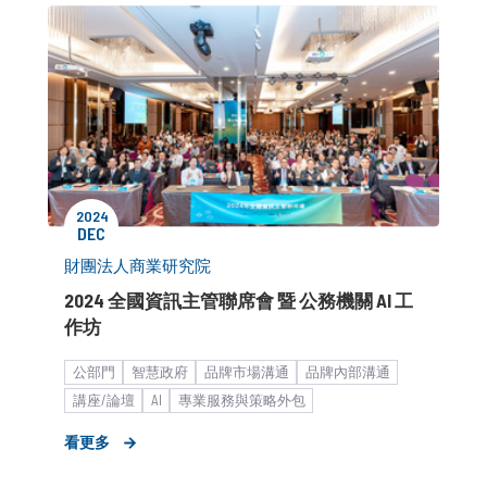
2024
DEC
財團法人商業研究院
2024 全國資訊主管聯席會 暨 公務機關 AI 工
作坊
公部門
智慧政府
品牌市場溝通
品牌內部溝通
講座/論壇
AI
專業服務與策略外包
看更多