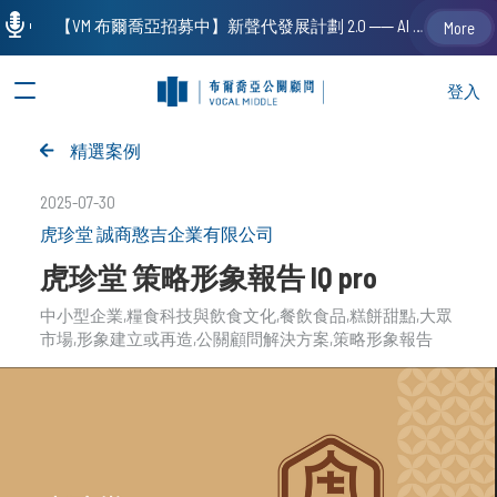
【VM 布爾喬亞招募中】新聲代發展計劃 2.0 ── AI PR 人才加速養成計劃（歡迎「應屆畢業生」、「一年以下相關 / 三年以下非相關經驗工作者」申請加入）
More
登入
精選案例
2025-07-30
虎珍堂 誠商憨吉企業有限公司
虎珍堂 策略形象報告 IQ pro
中小型企業
糧食科技與飲食文化
餐飲食品
糕餅甜點
大眾
市場
形象建立或再造
公關顧問解決方案
策略形象報告