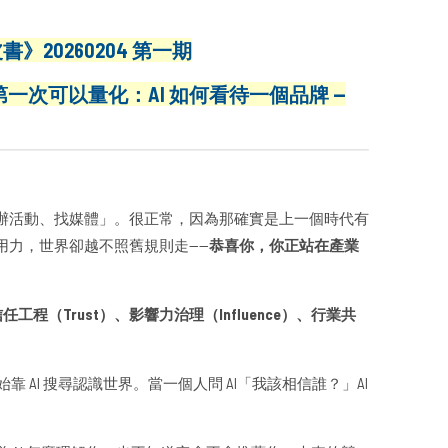
書》20260204 第一期
第一次可以量化：AI 如何看待一個品牌 —
辦活動、找媒體」。很正常，因為那確實是上一個時代有
用力，世界卻越不照舊規則走——
恭喜你，你正站在產業
任工程（Trust）、影響力治理（Influence）、行業共
靠 AI 搜尋認識世界。當一個人問 AI「我該相信誰？」AI
。