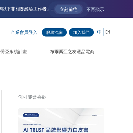
【VM 布爾喬亞招募中】新聲代發展計劃 2.0 ── AI PR 人才加速養成計劃（歡迎「應屆畢業生」、「一年以下相關 / 三年以下非相關經驗工作者」申請加入）
立刻前往
不再顯示
中
EN
企業會員登入
服務洽詢
加入我們
爾喬亞永續計畫
布爾喬亞之友選品電商
你可能會喜歡