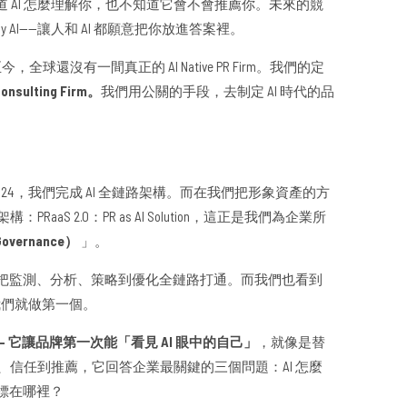
 AI 怎麼理解你，也不知道它會不會推薦你。未來的競
d by AI——讓人和 AI 都願意把你放進答案裡。
球還沒有一間真正的 AI Native PR Firm。我們的定
ulting Firm。
我們用公關的手段，去制定 AI 時代的品
」；2024，我們完成 AI 全鏈路架構。而在我們把形象資產的方
aS 2.0：PR as AI Solution，這正是我們為企業所
overnance）
」。
 GEO，把監測、分析、策略到優化全鏈路打通。而我們也看到
我們就做第一個。
 —— 它讓品牌第一次能「看見 AI 眼中的自己」
，就像是替
紹、信任到推薦，它回答企業最關鍵的三個問題：AI 怎麼
座標在哪裡？