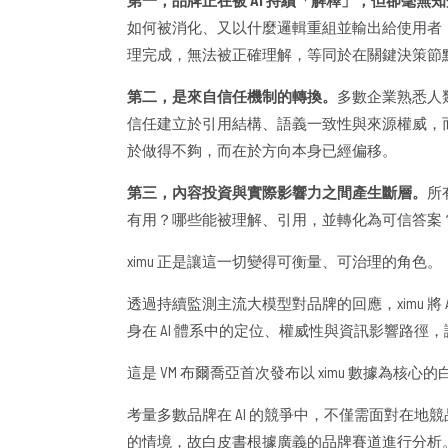
如何被消化、又以什麼邏輯重組並輸出給使用者，
理完成，無法被正確理解，等同於在關鍵決策節
第二，是來自信任機制的轉換。
多數企業熟悉人類
信任建立於引用結構、語義一致性與來源權威，
於做得不夠，而在於方向本身已經偏移。
第三，內容投資與實際影響力之間產生斷層。
所
有用？哪些能被理解、引用，並轉化為可信答案
ximu 正是讓這一切變得可衡量、可治理的角色。
透過持續監測主流大模型對品牌的回應，ximu 將
身在 AI 體系中的定位、權威性與資訊影響路徑，
這是 VM 布爾喬亞首次發布以 ximu 數據為核心
考量多數品牌在 AI 的競爭中，不僅需面對在
的情境，故白皮書根據廣義的品牌賽道進行分析