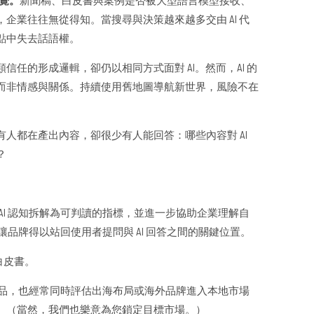
企業往往無從得知。當搜尋與決策越來越多交由 AI 代
點中失去話語權。
信任的形成邏輯，卻仍以相同方式面對 AI。然而，AI 的
而非情感與關係。持續使用舊地圖導航新世界，風險不在
有人都在產出內容，卻很少有人能回答：哪些內容對 AI
？
 AI 認知拆解為可判讀的指標，並進一步協助企業理解自
讓品牌得以站回使用者提問與 AI 回答之間的關鍵位置。
的白皮書。
地競品，也經常同時評估出海布局或海外品牌進入本地市場
。（當然，我們也樂意為您鎖定目標市場。）