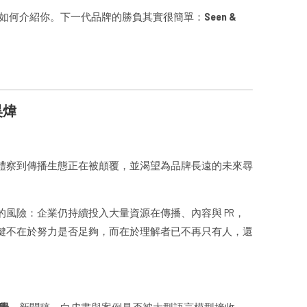
AI 如何介紹你。下一代品牌的勝負其實很簡單：
Seen &
。
昊煒
體察到傳播生態正在被顛覆，並渴望為品牌長遠的未來尋
風險：企業仍持續投入大量資源在傳播、內容與 PR，
鍵不在於努力是否足夠，而在於理解者已不再只有人，還
知覺。
新聞稿、白皮書與案例是否被大型語言模型接收、