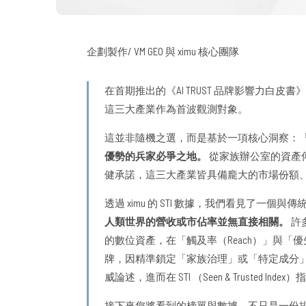
企劃製作/ VM GEO 與 ximu 核心團隊
在首期推出的《AI TRUST 品牌影響力白皮
這三大產業作為首波觀測對象。
這並非隨機之選，而是基於一項核心洞察：
優勢的兵家必爭之地。
從家族辦公室的資產
健承諾，這三大產業皆具備龐大的市場份額
透過 ximu 的 STI 數據，我們看見了一
人類世界的營收或市佔率並無直接相關。
許
的數位資產，在「觸及率（Reach）」與「優先
牌，因精準鎖定「家族治理」或「特定成分
威論述，進而在 STI （Seen & Trusted Ind
接下來您將看到的榜單與數據，不只是一份排