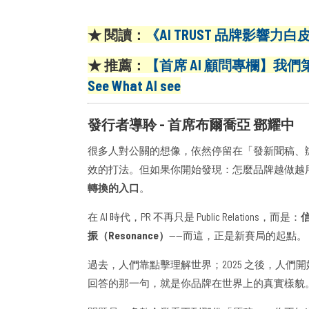
★ 閱讀：
《AI TRUST 品牌影響力白皮
★ 推薦：
【首席 AI 顧問專欄】我們
See What AI see
發行者導聆 - 首席布爾喬亞 鄧耀中
很多人對公關的想像，依然停留在「發新聞稿、
效的打法。但如果你開始發現：怎麼品牌越做越
轉換的入口
。
在 AI 時代，PR 不再只是 Public Relations，而是：
信
振（Resonance）
——而這，正是新賽局的起點。
過去，人們靠點擊理解世界；2025 之後，人們開始
回答的那一句，就是你品牌在世界上的真實樣貌