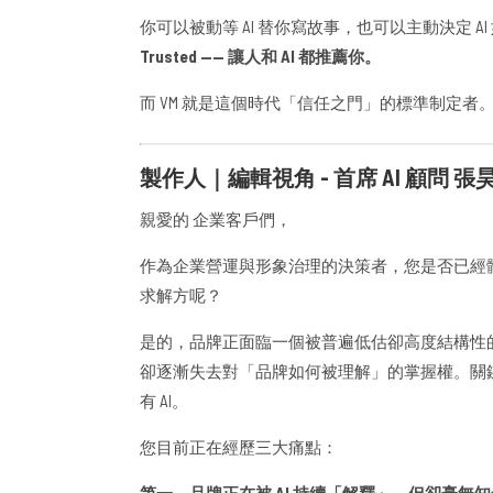
你可以被動等 AI 替你寫故事，也可以主動決定 
Trusted —— 讓人和 AI 都推薦你。
而 VM 就是這個時代「信任之門」的標準制定者
製作人｜編輯視角 - 首席 AI 顧問 張
親愛的 企業客戶們，
作為企業營運與形象治理的決策者，您是否已經
求解方呢？
是的，品牌正面臨一個被普遍低估卻高度結構性的
卻逐漸失去對「品牌如何被理解」的掌握權。關
有 AI。
您目前正在經歷三大痛點：
第一，品牌正在被 AI 持續「解釋」，但卻毫無