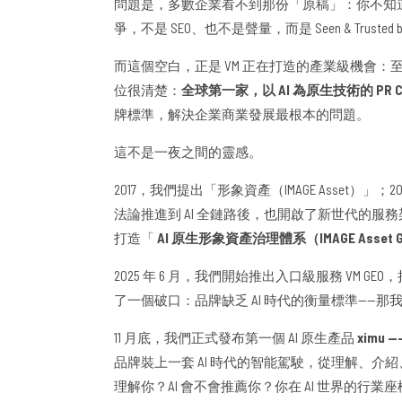
問題是，多數企業看不到那份「原稿」：你不知道
爭，不是 SEO、也不是聲量，而是 Seen & Truste
而這個空白，正是 VM 正在打造的產業級機會：至今，全
位很清楚：
全球第一家，以 AI 為原生技術的 PR Cons
牌標準，解決企業商業發展最根本的問題。
這不是一夜之間的靈感。
2017，我們提出「形象資產（IMAGE Asset）
法論推進到 AI 全鏈路後，也開啟了新世代的服務架構：PRa
打造「
AI 原生形象資產治理體系（IMAGE Asset G
2025 年 6 月，我們開始推出入口級服務 VM
了一個破口：品牌缺乏 AI 時代的衡量標準——那
11 月底，我們正式發布第一個 AI 原生產品
ximu
品牌裝上一套 AI 時代的智能駕駛，從理解、介
理解你？AI 會不會推薦你？你在 AI 世界的行業