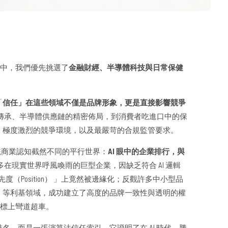
書》中，我們優先挑選了
金融財經、半導體科技與日常保健
「
信任」在這些領域不僅是品牌形象，更是直接影響競爭
傳承、半導體供應鏈的精密佈局，到消費者吃進口中的保
、極度激烈的競爭環境，以及最嚴苛的合規監管要求。
個與傳統商業認知截然不同的平行世界：
AI 眼中的企業排行，與
多在現實世界呼風喚雨的巨型企業，因缺乏符合 AI 邏輯
度（Position） 」上竟然被邊緣化；反觀許多中小型品
」等利基領域，成功建立了高度的品牌一致性與透明的權
ex）指標上彎道超車。
名，而是一張演算法信任索引。它證明了在 AI 時代，勝