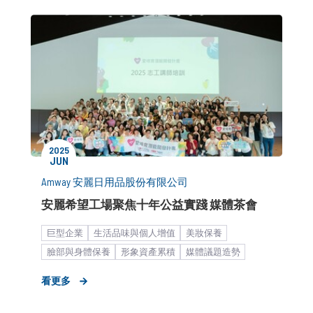
2025
JUN
Amway 安麗日用品股份有限公司
安麗希望工場聚焦十年公益實踐 媒體茶會
巨型企業
生活品味與個人增值
美妝保養
臉部與身體保養
形象資產累積
媒體議題造勢
大眾市場
媒體關係經營
公關顧問解決方案
看更多
媒體小聚／餐敘