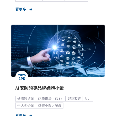
巨型企業
生活品味與個人增值
看更多
食糧科技與飲食文化
​新品／新訊發表
2024
APR
AI 安防領導品牌媒體小聚
硬體製造業
商務市場（B2B）
智慧製造
AIoT
中大型企業
媒體小聚／餐敘
看更多