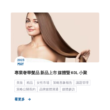
市場推廣銷售
中小企業
2023
MAY
專業奢華髮品 新品上市 媒體暨 KOL 小聚
美妝
精品
女性市場
策略形象報告
議題管理
策略公關長約
品牌媒體溝通
媒體參訪
形象資產建立
中大型企業
KOL合作
髮品
看更多
媒體小聚／餐敘