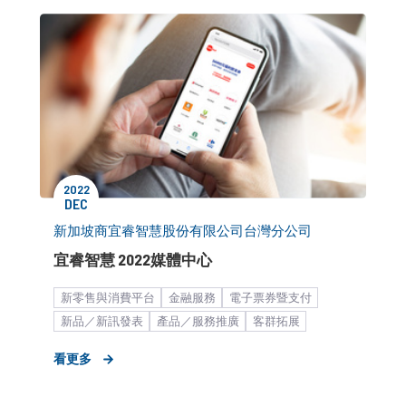
2022
DEC
新加坡商宜睿智慧股份有限公司台灣分公司
宜睿智慧 2022媒體中心
新零售與消費平台
金融服務
電子票券暨支付
新品／新訊發表
產品／服務推廣
客群拓展
知名度提升
品牌形象設計
商務市場（B2B）
看更多
策略公關長約
媒體中心
品牌媒體溝通
媒體小聚／餐敘
波段媒體操作
中大型企業