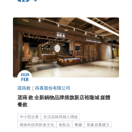
公關顧問解決方案
客製化服務
品牌媒體溝通
新聞稿
媒體小聚／餐敘
2025
FEB
荿蒔敘
｜
蒔慕股份有限公司
荿蒔 敘 全新鍋物品牌插旗新店裕隆城 媒體
餐敘
中小型企業
生活品味與個人增值
糧食科技與飲食文化
食飲品
餐廳
形象資產建立