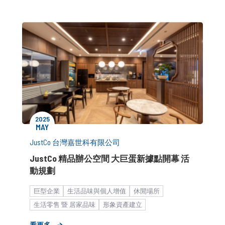
2025
MAY
JustCo 台灣嘉世科有限公司
JustCo 精品辦公空間 大巨蛋新據點開幕 活
動規劃
巨型企業
生活品味與個人增值
休閒場所
生活零售 暨 居家品味
形象資產建立
品牌建立與維護
活動與宣傳
新店開幕造勢
看更多