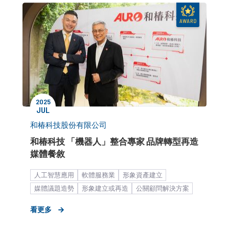
2025
JUL
和椿科技股份有限公司
和椿科技 「機器人」整合專家 品牌轉型再造
媒體餐敘
人工智慧應用
軟體服務業
形象資產建立
媒體議題造勢
形象建立或再造
公關顧問解決方案
媒體專訪
新聞稿
媒體小聚／餐敘
看更多