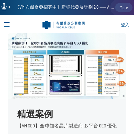
【VM 布爾喬亞招募中】新聲代發展計劃 2.0 ── AI PR 人才加速養成計劃（歡迎「應屆畢業生」、「一年以下相關 / 三年以下非相關經驗工作者」申請加入）
More
登入
精選案例
【VM GEO】全球知名晶片製造商 多平台 GEO 優化