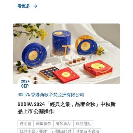
形象資產累積
女性市場
活動與宣傳
看更多
新品上市造勢
公關顧問解決方案
客製化服務
媒體小聚／餐敘
品牌市場溝通
消費者活動
2024
SEP
GODIVA 香港商歌帝梵亞洲有限公司
GODIVA 2024「經典之最，品奢金秋」中秋新
品上市 公關操作
伴手禮
節慶操作
餐飲食品
糕餅甜點
媒體小聚／餐敘
VIP關係經營
形象資產累積