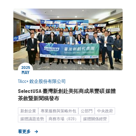
2025
MAY
TAcc+ 銳企股份有限公司
SelectUSA 臺灣新創赴美拓商成果豐碩 媒體
茶敘暨新聞稿發布
新創企業
專業服務與策略外包
公部門
中央政府
媒體議題造勢
商務市場（B2B）
媒體關係經營
公關顧問解決方案
新聞稿
媒體小聚／餐敘
看更多