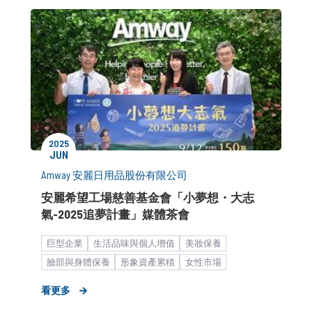
2025
JUN
Amway 安麗日用品股份有限公司
安麗希望工場慈善基金會「小夢想・大志
氣-2025追夢計畫」媒體茶會
巨型企業
生活品味與個人增值
美妝保養
臉部與身體保養
形象資產累積
女性市場
大眾市場
公關顧問解決方案
媒體小聚／餐敘
看更多
媒體關係經營
布爾喬亞新聞稿