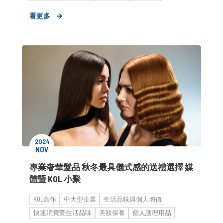
客製化服務
品牌媒體溝通
看更多
2024
NOV
專業奢華髮品 秋冬最具儀式感的送禮選擇 媒
體暨 KOL 小聚
KOL合作
中大型企業
生活品味與個人增值
快速消費暨生活品味
美妝保養
個人護理用品