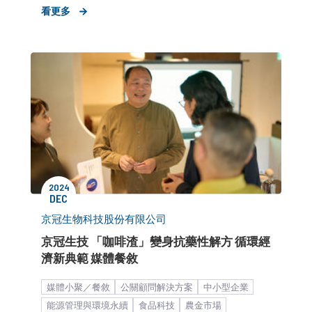
形象資產累積
品牌知名度提升
媒體關係經營
看更多
產品評測／體驗
新店開幕造勢
公關顧問解決方案
媒體小聚／餐敘
2024
DEC
京冠生物科技股份有限公司
京冠生技 「咖啡渣」變身抗藥性解方 循環經
濟新典範 媒體餐敘
媒體小聚／餐敘
公關顧問解決方案
中小型企業
能源管理與環境永續
食品科技
農金市場