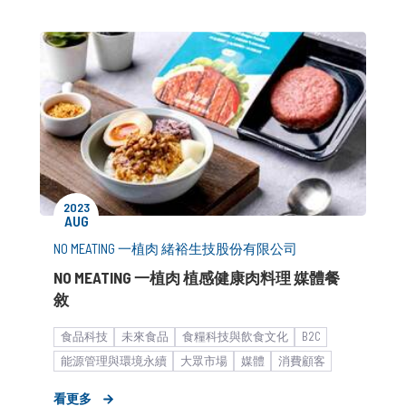
2023
AUG
NO MEATING 一植肉 緒裕生技股份有限公司
NO MEATING 一植肉 植感健康肉料理 媒體餐
敘
食品科技
未來食品
食糧科技與飲食文化
B2C
能源管理與環境永續
大眾市場
媒體
消費顧客
食飲品
媒體小聚／餐敘
餐飲食品
形象資產建立
看更多