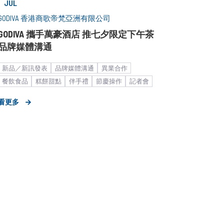
JUL
GODIVA 香港商歌帝梵亞洲有限公司
GODIVA 攜手萬豪酒店 推七夕限定下午茶
品牌媒體溝通
新品／新訊發表
品牌媒體溝通
異業合作
餐飲食品
糕餅甜點
伴手禮
節慶操作
記者會
媒體小聚／餐敘
中大型企業
看更多