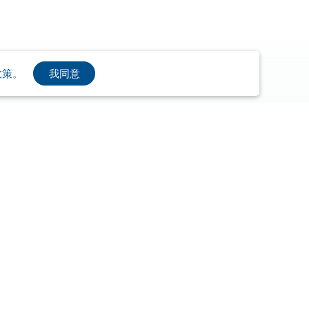
我同意
政策
。
爾喬亞
布爾喬亞永續計畫
布爾喬亞之友選品電商
事
北風中的暖流