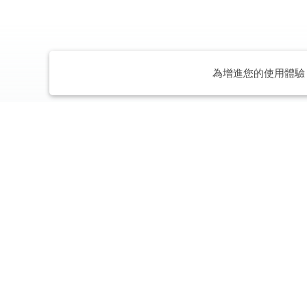
為增進您的使用體驗，
VM Ac
PRaaS 2.0
一站式公關顧問解決方案平台
巨型企業
公關顧問解決方案
旗艦式服務