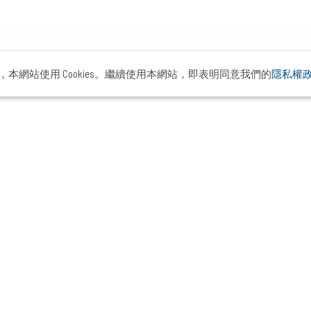
本網站使用 Cookies。繼續使用本網站，即表明同意我們的
隱私權
ademy
客戶與案例
顧問與市場觀點
關於布
精選案例
首席布爾喬亞專欄
品牌故