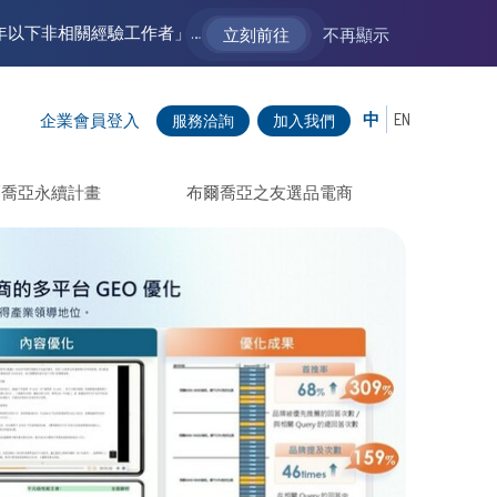
【VM 布爾喬亞招募中】新聲代發展計劃 2.0 ── AI PR 人才加速養成計劃（歡迎「應屆畢業生」、「一年以下相關 / 三年以下非相關經驗工作者」申請加入）
立刻前往
不再顯示
中
EN
企業會員登入
服務洽詢
加入我們
爾喬亞永續計畫
布爾喬亞之友選品電商