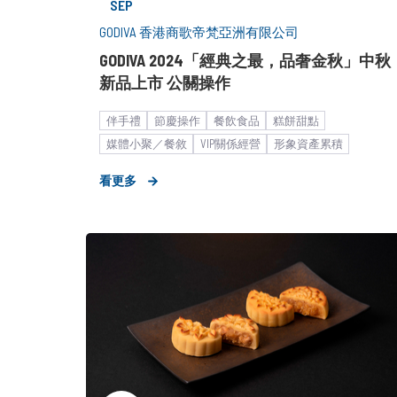
SEP
GODIVA 香港商歌帝梵亞洲有限公司
GODIVA 2024「經典之最，品奢金秋」中秋
新品上市 公關操作
伴手禮
節慶操作
餐飲食品
糕餅甜點
媒體小聚／餐敘
VIP關係經營
形象資產累積
巨型企業
生活品味與個人增值
看更多
食糧科技與飲食文化
​新品／新訊發表