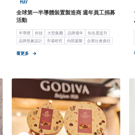
MAY
全球第一半導體裝置製造商 週年員工捐募
活動
半導體
科技
大型集團
品牌週年
知名度提升
品牌形象設計
市場研究
內部凝聚
企業社會責任
員工
雇主品牌
形象資產累積
策略形象報告
看更多
品牌內部溝通
企業形象
在地連結
公益
活動
異業合作
公關顧問解決方案
客製化服務