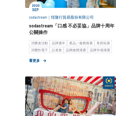
2020
SEP
sodastream
｜
恆隆行貿易股份有限公司
sodastream「口感 不必妥協」品牌十周年
公關操作
消費者活動
品牌週年
產品／服務推廣
客群拓展
消費性電子
記者會
品牌媒體溝通
品牌市場溝通
品牌形象設計
快速消費品
社群口碑經營
看更多
家用電器
策略形象報告
藝人合作
代言人
KOL合作