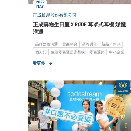
2022
MAY
正成貿易股份有限公司
正成購物生日慶 X RØDE 耳罩式耳機 媒體
溝通
品牌媒體溝通
電商平台
品牌週年
新品／新訊
個人3C
生活零售暨居家品味
零售通路
中小企業
看更多