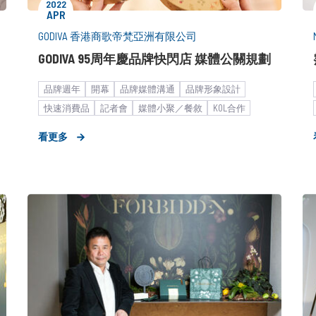
2022
APR
GODIVA 香港商歌帝梵亞洲有限公司
GODIVA 95周年慶品牌快閃店 媒體公關規劃
品牌週年
開幕
品牌媒體溝通
品牌形象設計
快速消費品
記者會
媒體小聚／餐敘
KOL合作
餐飲食品
糕餅甜點
看更多