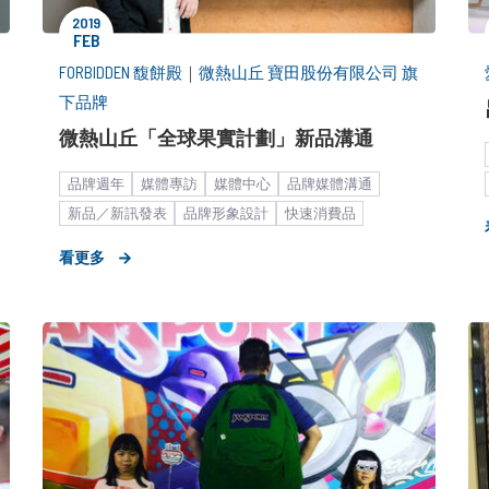
2019
FEB
FORBIDDEN 馥餅殿
｜
微熱山丘 寶田股份有限公司 旗
下品牌
微熱山丘「全球果實計劃」新品溝通
品牌週年
媒體專訪
媒體中心
品牌媒體溝通
新品／新訊發表
品牌形象設計
快速消費品
中小企業
糕餅甜點
餐飲食品
策略形象報告
看更多
新聞稿