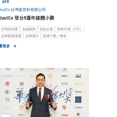
APR
JustCo 台灣嘉世科有限公司
JustCo 登台5週年媒體小聚
空間與地產
金融服務
老創企業
商務市場（B2B）
品牌媒體溝通
品牌週年
媒體小聚／餐敘
看更多