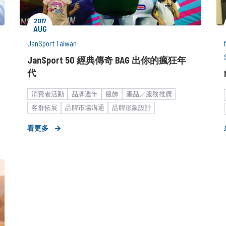
2017
AUG
JanSport Taiwan
JanSport 50 經典傳奇 BAG 出你的瘋狂年
代
消費者活動
品牌週年
服飾
產品／服務推廣
客群拓展
品牌市場溝通
品牌形象設計
快速消費品
策略形象報告
看更多