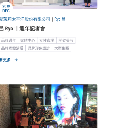
2018
DEC
愛茉莉太平洋股份有限公司
｜
Ryo 呂
呂 Ryo 十週年記者會
品牌週年
媒體中心
女性市場
開架美妝
品牌媒體溝通
品牌形象設計
大型集團
快速消費品
個人護理用品
策略形象報告
看更多
藝人合作
代言人
髮品
KOL合作