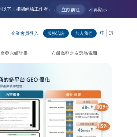
【VM 布爾喬亞招募中】新聲代發展計劃 2.0 ── AI PR 人才加速養成計劃（歡迎「應屆畢業生」、「一年以下相關 / 三年以下非相關經驗工作者」申請加入）
立刻前往
不再顯示
中
EN
企業會員登入
服務洽詢
加入我們
爾喬亞永續計畫
布爾喬亞之友選品電商