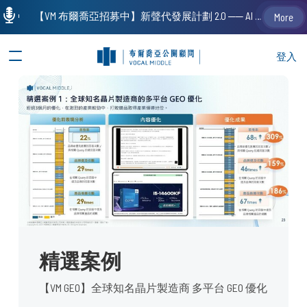
【VM 布爾喬亞招募中】新聲代發展計劃 2.0 ── AI PR 人才加速養成計劃（歡迎「應屆畢業生」、「一年以下相關 / 三年以下非相關經驗工作者」申請加入）
More
登入
精選案例
【VM GEO】全球知名晶片製造商 多平台 GEO 優化