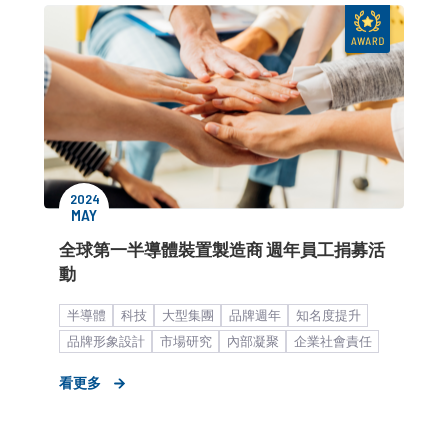
2024
MAY
全球第一半導體裝置製造商 週年員工捐募活
動
半導體
科技
大型集團
品牌週年
知名度提升
品牌形象設計
市場研究
內部凝聚
企業社會責任
員工
雇主品牌
形象資產累積
策略形象報告
看更多
品牌內部溝通
企業形象
在地連結
公益
活動
異業合作
公關顧問解決方案
客製化服務