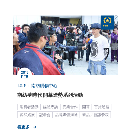
平台加值服務
零售通路
新聞稿
廣告創意解決方案
形象影片
2015
FEB
T.S. Mall 南紡購物中心
南紡夢時代 開幕造勢系列活動
消費者活動
媒體專訪
異業合作
開幕
百貨通路
客群拓展
記者會
品牌媒體溝通
新品／新訊發表
品牌形象設計
快速消費品
策略形象報告
O2O
看更多
平台加值服務
通路合作
零售通路