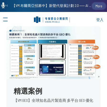
【VM 布爾喬亞招募中】新聲代發展計劃 2.0 ── AI PR 人才加速養成計劃（歡迎「應屆畢業生」、「一年以下相關 / 三年以下非相關經驗工作者」申請加入）
More
登入
精選案例
【VM GEO】全球知名晶片製造商 多平台 GEO 優化