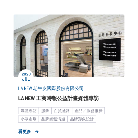
2020
JUL
LA NEW 老牛皮國際股份有限公司
LA NEW 工商時報公益計畫媒體專訪
媒體專訪
服飾
百貨通路
產品／服務推廣
小眾市場
品牌媒體溝通
品牌形象設計
快速消費品
大健康
中小企業
營養保健
看更多
時事藉勢
疫情終究會過去
運動休閒