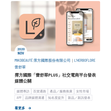
2020
NOV
MIKOBEAUTÉ 霈方國際股份有限公司
｜
L’HERBOFLORE
蕾舒翠
霈方國際「蕾舒翠PLUS」社交電商平台發表
媒體公關
媒體專訪
百貨通路
產品／服務推廣
女性市場
APP
品牌媒體溝通
知名度提升
新品／新訊發表
快速消費品
專櫃美妝
臉部與身體保養
新聞稿
看更多
海外市場拓展