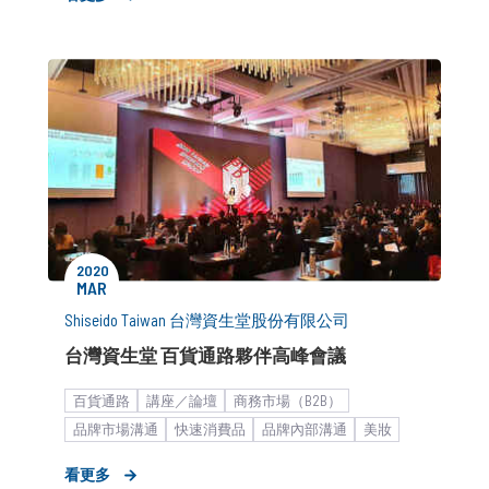
2020
MAR
Shiseido Taiwan 台灣資生堂股份有限公司
台灣資生堂 百貨通路夥伴高峰會議
百貨通路
講座／論壇
商務市場（B2B）
品牌市場溝通
快速消費品
品牌內部溝通
美妝
臉部與身體保養
巨型企業
看更多