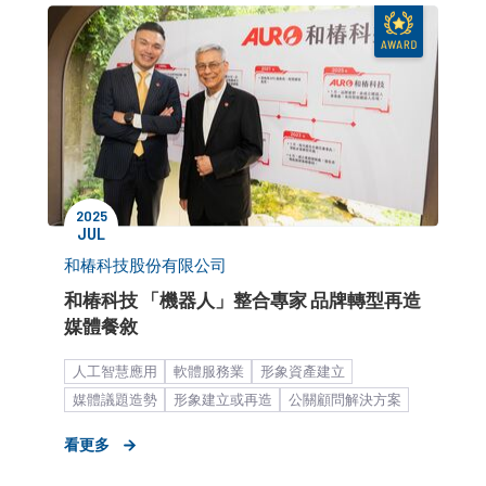
2025
JUL
和椿科技股份有限公司
和椿科技 「機器人」整合專家 品牌轉型再造
媒體餐敘
人工智慧應用
軟體服務業
形象資產建立
媒體議題造勢
形象建立或再造
公關顧問解決方案
媒體專訪
新聞稿
媒體小聚／餐敘
看更多