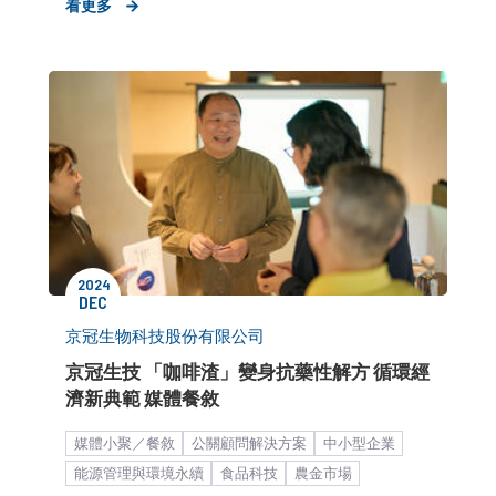
看更多
產品評測／體驗
新店開幕造勢
公關顧問解決方案
媒體小聚／餐敘
2024
DEC
京冠生物科技股份有限公司
京冠生技 「咖啡渣」變身抗藥性解方 循環經
濟新典範 媒體餐敘
媒體小聚／餐敘
公關顧問解決方案
中小型企業
能源管理與環境永續
食品科技
農金市場