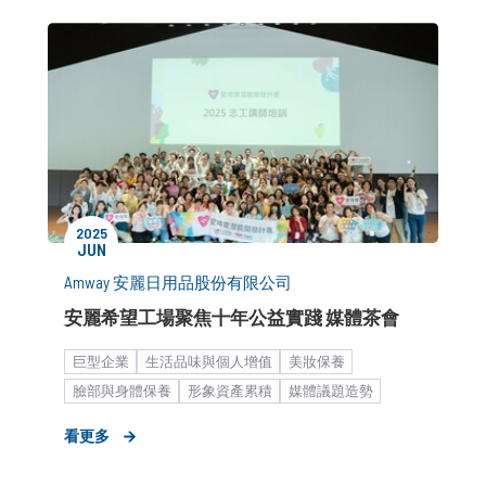
2025
JUN
Amway 安麗日用品股份有限公司
安麗希望工場聚焦十年公益實踐 媒體茶會
巨型企業
生活品味與個人增值
美妝保養
臉部與身體保養
形象資產累積
媒體議題造勢
大眾市場
媒體關係經營
公關顧問解決方案
看更多
媒體小聚／餐敘