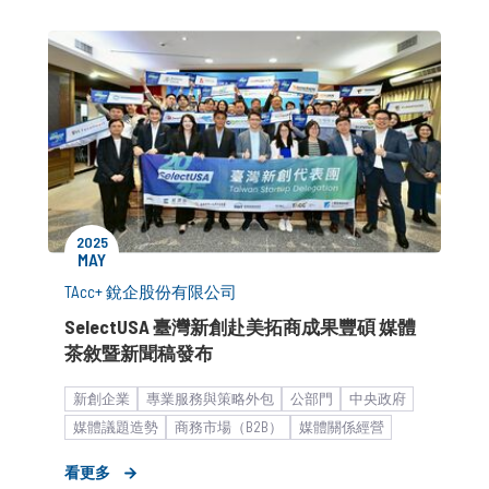
2025
MAY
TAcc+ 銳企股份有限公司
SelectUSA 臺灣新創赴美拓商成果豐碩 媒體
茶敘暨新聞稿發布
新創企業
專業服務與策略外包
公部門
中央政府
媒體議題造勢
商務市場（B2B）
媒體關係經營
公關顧問解決方案
新聞稿
媒體小聚／餐敘
看更多