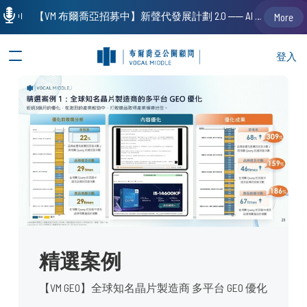
【VM 布爾喬亞招募中】新聲代發展計劃 2.0 ── AI PR 人才加速養成計劃（歡迎「應屆畢業生」、「一年以下相關 / 三年以下非相關經驗工作者」申請加入）
More
登入
精選案例
【VM GEO】全球知名晶片製造商 多平台 GEO 優化