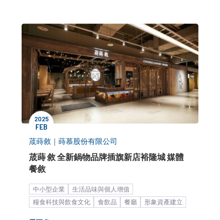
公關顧問解決方案
客製化服務
品牌媒體溝通
新聞稿
媒體小聚／餐敘
2025
FEB
荿蒔敘
｜
蒔慕股份有限公司
荿蒔 敘 全新鍋物品牌插旗新店裕隆城 媒體
餐敘
中小型企業
生活品味與個人增值
糧食科技與飲食文化
食飲品
餐廳
形象資產建立
形象資產累積
品牌知名度提升
媒體關係經營