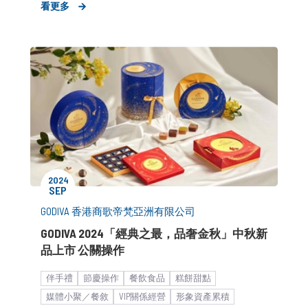
看更多
新品上市造勢
公關顧問解決方案
客製化服務
媒體小聚／餐敘
品牌市場溝通
消費者活動
2024
SEP
GODIVA 香港商歌帝梵亞洲有限公司
GODIVA 2024「經典之最，品奢金秋」中秋新
品上市 公關操作
伴手禮
節慶操作
餐飲食品
糕餅甜點
媒體小聚／餐敘
VIP關係經營
形象資產累積