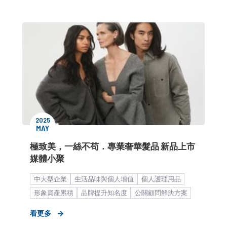
2025
MAY
極致美，一絲不苟．專業奢華髮品 新品上市
媒體小聚
中大型企業
生活品味與個人增值
個人護理用品
形象資產累積
品牌提升知名度
公關顧問解決方案
品牌媒體溝通
策略品牌長約
媒體中心
看更多