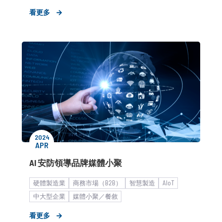
巨型企業
生活品味與個人增值
看更多
食糧科技與飲食文化
​新品／新訊發表
2024
APR
AI 安防領導品牌媒體小聚
硬體製造業
商務市場（B2B）
智慧製造
AIoT
中大型企業
媒體小聚／餐敘
看更多