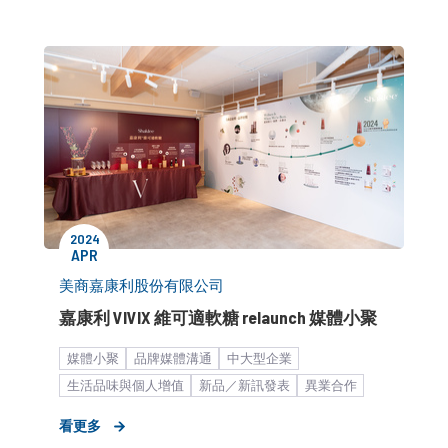
2024
APR
美商嘉康利股份有限公司
嘉康利 VIVIX 維可適軟糖 relaunch 媒體小聚
媒體小聚
品牌媒體溝通
中大型企業
生活品味與個人增值
​新品／新訊發表
異業合作
KOL/演藝合作
大健康產業
營養／保健
看更多