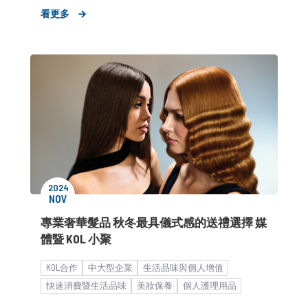
客製化服務
品牌媒體溝通
看更多
2024
NOV
專業奢華髮品 秋冬最具儀式感的送禮選擇 媒
體暨 KOL 小聚
KOL合作
中大型企業
生活品味與個人增值
快速消費暨生活品味
美妝保養
個人護理用品
形象資產累積
女性市場
活動與宣傳