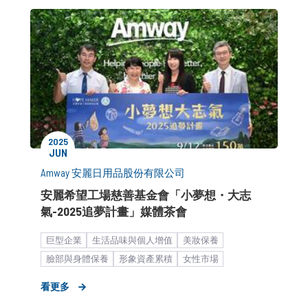
2025
JUN
Amway 安麗日用品股份有限公司
安麗希望工場慈善基金會「小夢想・大志
氣-2025追夢計畫」媒體茶會
巨型企業
生活品味與個人增值
美妝保養
臉部與身體保養
形象資產累積
女性市場
大眾市場
公關顧問解決方案
媒體小聚／餐敘
看更多
媒體關係經營
布爾喬亞新聞稿