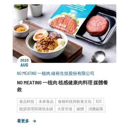
2023
AUG
NO MEATING 一植肉 緒裕生技股份有限公司
NO MEATING 一植肉 植感健康肉料理 媒體餐
敘
食品科技
未來食品
食糧科技與飲食文化
B2C
能源管理與環境永續
大眾市場
媒體
消費顧客
食飲品
媒體小聚／餐敘
餐飲食品
形象資產建立
看更多
市場推廣銷售
中小企業