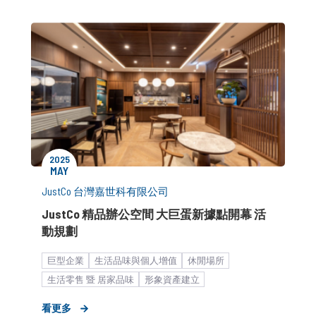
2025
MAY
JustCo 台灣嘉世科有限公司
JustCo 精品辦公空間 大巨蛋新據點開幕 活
動規劃
巨型企業
生活品味與個人增值
休閒場所
生活零售 暨 居家品味
形象資產建立
品牌建立與維護
活動與宣傳
新店開幕造勢
看更多