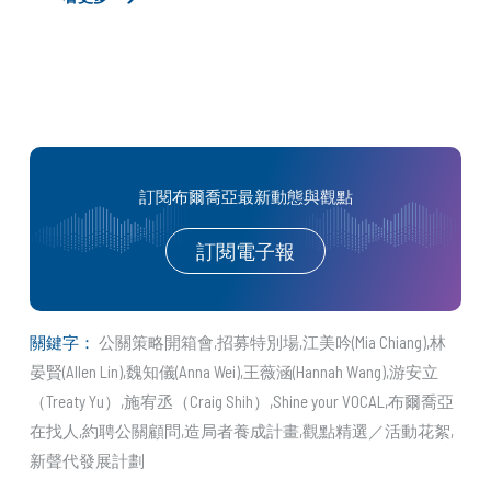
訂閱布爾喬亞最新動態與觀點
訂閱電子報
關鍵字：
公關策略開箱會
招募特別場
江美吟(Mia Chiang)
林
晏賢(Allen Lin)
魏知儀(Anna Wei)
王薇涵(Hannah Wang)
游安立
（Treaty Yu）
施宥丞（Craig Shih）
Shine your VOCAL
布爾喬亞
在找人
約聘公關顧問
造局者養成計畫
觀點精選／活動花絮
新聲代發展計劃