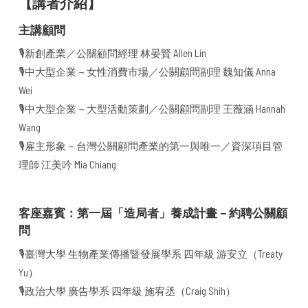
【講者介紹】
主講顧問
🎙️新創產業／公關顧問經理 林晏賢 Allen Lin
🎙️中大型企業－女性消費市場／公關顧問副理 魏知儀 Anna
Wei
🎙️中大型企業－大型活動策劃／公關顧問副理 王薇涵 Hannah
Wang
🎙️雇主形象－台灣公關顧問產業的第一與唯一／資深項目管
理師 江美吟 Mia Chiang
客座嘉賓：第一屆「造局者」養成計畫－約聘公關顧
問
🎙️臺灣大學 生物產業傳播暨發展學系 四年級 游安立（Treaty
Yu）
🎙️政治大學 廣告學系 四年級 施宥丞（Craig Shih）