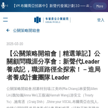
【VM 布爾喬亞招募中】新聲代發展計劃 2.0 ── AI PR 人才加速養成計劃（歡迎「應屆畢業生」、「一年以下相關 / 三年以下非相關經驗工作者」申請加入）
More
登入
公關策略開箱會
2025-03-20
【公關策略開箱會｜精選筆記】公
關顧問職涯分享會：新聲代Leader
養成記，職涯路徑全探索！－造局
者養成計畫團隊 Leader
公關策略開箱會
招募特別場
江美吟(Mia Chiang)
林晏賢(Allen
Lin)
魏知儀(Anna Wei)
王薇涵(Hannah Wang)
游安立（Treaty
Yu）
施宥丞（Craig Shih）
Shine your VOCAL
布爾喬亞在找人