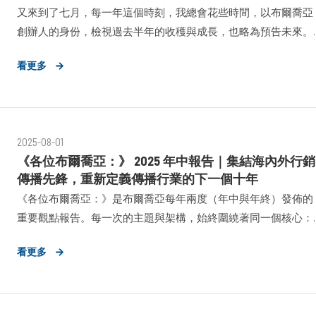
又來到了七月，每一年這個時刻，我總會花些時間，以布爾喬亞
創辦人的身份，檢視過去半年的收穫與成長，也略為預告未來。
我們始終相信，回顧是為了更好地前進，而忠誠地與持續地將我
看更多
們的想法與成果對外分享，也是一種自我砥礪。
2025-08-01
《各位布爾喬亞：》 2025 年中報告｜集結海內外行銷
傳播先鋒，重新定義傳播行業的下一個十年
《各位布爾喬亞：》是布爾喬亞每年兩度（年中與年終）發佈的
重要觀點報告。每一次的主題與架構，始終圍繞著同一個核心：
「未來」。 本次我們選擇以「PR NEXT：公關的未來」 為題，圍繞
看更多
兩個重點出發： 一、2025年，是 疫情 餘波與 生成式AI 全面普及
會的節點，面對全球傳播生態的劇烈轉變，邀請各界的傳播專家
們共同探討這場變革對未來的影響； 二、傳播領域的每一個工
作、角色、任務，最終的目標都是創造影響力。如果我們說創造