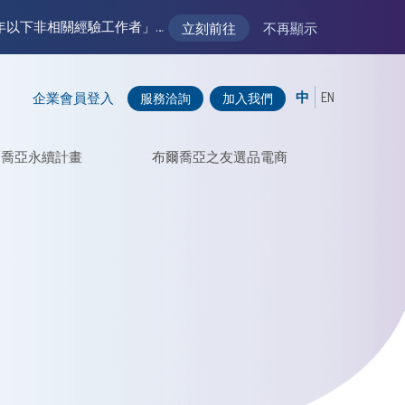
【VM 布爾喬亞招募中】新聲代發展計劃 2.0 ── AI PR 人才加速養成計劃（歡迎「應屆畢業生」、「一年以下相關 / 三年以下非相關經驗工作者」申請加入）
立刻前往
不再顯示
中
EN
企業會員登入
服務洽詢
加入我們
爾喬亞永續計畫
布爾喬亞之友選品電商