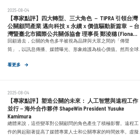
載、信任危機、人才職能重構與倫理版權的挑戰。
2025-08-04
【專家點評】四大轉型、三大角色 － TIPRA 引領台灣
公關顧問產業 邁向科技ｘ永續ｘ價值驅動新篇章 －台
灣暨臺北市國際公共關係協會 理事長 鄭淩穗 (Fiona
回顧過去，公關的角色多半被視為品牌與大眾之間的「傳聲
CHENG)
筒」，以訊息傳播、媒體曝光、形象維護為核心價值。然而全球
疫情的擴散，將人類置於高度不穩定與焦慮的情境，大眾選擇品
看更多
牌的標準不再只是知名度或聲量，更取決於品牌是否「值得信
任」。在這段期間，企業對公關顧問的期待也隨之轉變 —— 不僅
仰賴我們處理危機溝通、精準傳遞防疫政策，更進一步推動內外
部溝通與韌性文化的建設。
2025-08-04
【專家點評】塑造公關的未來： 人工智慧與遠程工作
並行－海外合作夥伴 ShapeWin President Yusuke
Kamimura
總體來說，這些變革對公關顧問的角色產生了積極影響。遠程工
作的興起顯著提高了媒體專業人士和公關專家的時間效率。虛擬