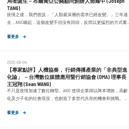
局者誕生－布爾喬亞公關顧問創辦人鄧耀中 (Joseph
TANG)
疫情之後，我們曾說：「人類最深層的需求已經改變。」三年過
去，AIGC崛起，這個改變不但沒有回頭，反而以更猛烈的方式重
塑每一個人與工作的關係——不只是怎麼工作，更是如何理解
看更多
「人」與「價值」。這樣的變化，對我們這一代公關顧問，是挑
戰，更是證明。
2025-08-04
【專家點評】人機協奏， 行銷傳播產業的「非典型進
化論」 －台灣數位媒體應用暨行銷協會 (DMA) 理事長
王冠翔 (Sean WANG)
不只是疫情加速了數位轉型、AIGC 使得企業得以降本增效，高齡
化及少子化的社會現況，也創造了多世代共存的機會和挑戰。 在
資訊傳播邏輯被重新定義，商業市場的框架被翻轉的狀態下，我
看更多
們看見行銷傳播產業正面臨一場涵蓋技術、世代與倫理的「複合
式變革」。 在促進效率、深化精準溝通的同時，也引發資訊過