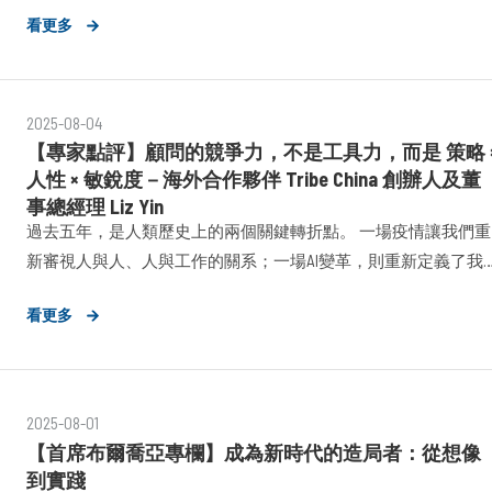
會議有兩個主要優勢：首先，它增加了與記者互動的機會；其
看更多
次，數位溝通方式，如視訊通話和電子郵件提案，創造了可以輕
鬆分析和回顧的記錄。
2025-08-04
【專家點評】顧問的競爭力，不是工具力，而是 策略 
人性 × 敏銳度－海外合作夥伴 Tribe China 創辦人及董
事總經理 Liz Yin​
過去五年，是⼈類歷史上的兩個關鍵轉折點。 ⼀場疫情讓我們重
新審視⼈與⼈、⼈與⼯作的關系；⼀場AI變⾰，則重新定義了我
們對“創意⽣產⼒”的理解。 ⾝處傳播⾏業，這種變化尤為深刻。
看更多
對我個⼈⽽⾔，從傳統公關⾛到今天帶領⼀家策略驅 動的公關傳
播公司，這兩場變化，不僅改變了我們的⼯作⽅式，也重構了我
們與客戶、媒體與社會之間的關系。
2025-08-01
【首席布爾喬亞專欄】成為新時代的造局者：從想像
到實踐