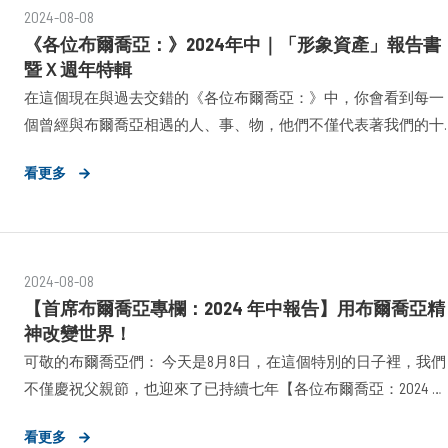
2024-08-08
影響力的本質是「#信任」，那麼公關顧問代表的即是創造信任
《各位布爾喬亞：》2024年中｜「形象資產」報告書
程中，最源頭、最核心的職能（Function）、職務（Role）、產業
暨Ｘ週年特輯
（Industry）。
在這個現在與過去交錯的《各位布爾喬亞：》中，你會看到每一
個曾經與布爾喬亞相遇的人、事、物，他們不僅代表著我們的十
年光景，更是讓「布爾喬亞精神」以各式各樣的樣貌出現在世界
看更多
的每一個角落。
2024-08-08
【首席布爾喬亞專欄：2024 年中報告】用布爾喬亞精
神改變世界！
可敬的布爾喬亞們： 今天是8月8日，在這個特別的日子裡，我們
不僅慶祝父親節，也迎來了已持續七年【各位布爾喬亞：2024 年
中報告】發布時刻！ 首先，我要向所有上週參加與關注我們十週
看更多
年派對的賓客們致以最誠摯的感謝，感謝你們過往以不同角色的