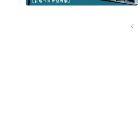
‹ 上
一
頁