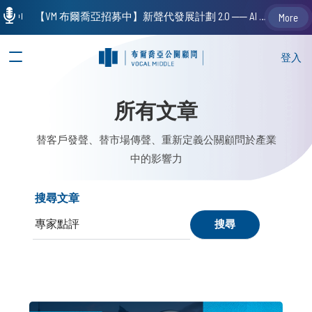
【VM 布爾喬亞招募中】新聲代發展計劃 2.0 ── AI PR 人才加速養成計劃（歡迎「應屆畢業生」、「一年以下相關 / 三年以下非相關經驗工作者」申請加入）
More
登入
所有文章
替客戶發聲、替市場傳聲、重新定義公關顧問於產業
中的影響力
搜尋文章