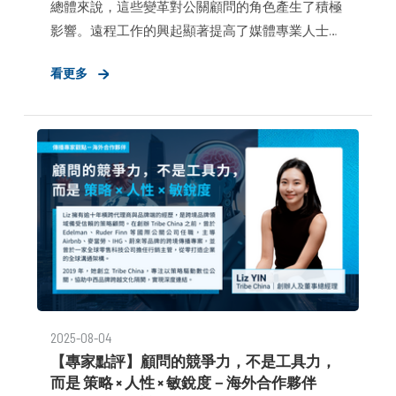
總體來說，這些變革對公關顧問的角色產生了積極
影響。遠程工作的興起顯著提高了媒體專業人士和
公關專家的時間效率。虛擬會議有兩個主要優勢：
看更多
首先，它增加了與記者互動的機會；其次，數位溝
通方式，如視訊通話和電子郵件提案，創造了可以
輕鬆分析和回顧的記錄。
2025-08-04
【專家點評】顧問的競爭力，不是工具力，
而是 策略 × 人性 × 敏銳度－海外合作夥伴