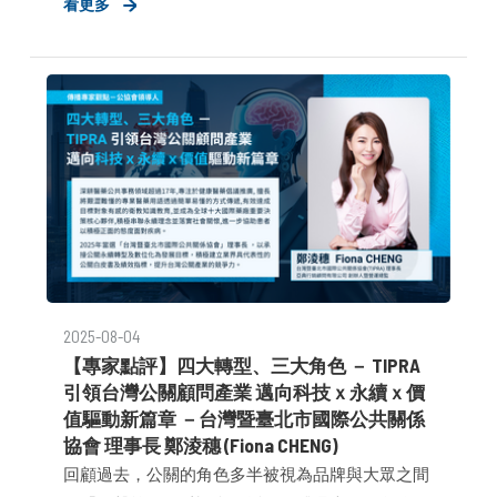
看更多
義，商業市場的框架被翻轉的狀態下，我們看見行
銷傳播產業正面臨一場涵蓋技術、世代與倫理的
「複合式變革」。 在促進效率、深化精準溝通的同
時，也引發資訊過載、信任危機、人才職能重構與
倫理版權的挑戰。
2025-08-04
【專家點評】四大轉型、三大角色 － TIPRA
引領台灣公關顧問產業 邁向科技ｘ永續ｘ價
值驅動新篇章 －台灣暨臺北市國際公共關係
協會 理事長 鄭淩穗 (Fiona CHENG)
回顧過去，公關的角色多半被視為品牌與大眾之間