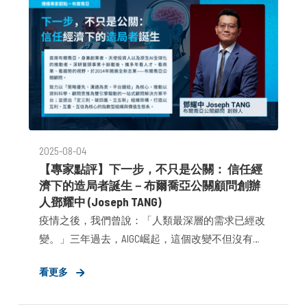
2025-08-04
【專家點評】下一步，不只是公關： 信任經
濟下的造局者誕生－布爾喬亞公關顧問創辦
人鄧耀中 (Joseph TANG)
疫情之後，我們曾說：「人類最深層的需求已經改
變。」三年過去，AIGC崛起，這個改變不但沒有回
頭，反而以更猛烈的方式重塑每一個人與工作的關
看更多
係——不只是怎麼工作，更是如何理解「人」與
「價值」。這樣的變化，對我們這一代公關顧問，