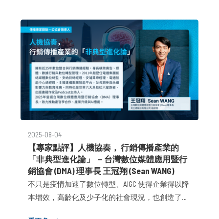
向，卻也有不少人在這段時間培養出更強的數位操
作力、資訊獨立思考能力與自學節奏感；幾年後，
AI浪潮襲捲而來，再次驗證了我們面對未來變局的
底層能力。
2025-08-04
【專家點評】人機協奏， 行銷傳播產業的
「非典型進化論」 －台灣數位媒體應用暨行
銷協會 (DMA) 理事長 王冠翔 (Sean WANG)
不只是疫情加速了數位轉型、AIGC 使得企業得以降
本增效，高齡化及少子化的社會現況，也創造了多
世代共存的機會和挑戰。 在資訊傳播邏輯被重新定