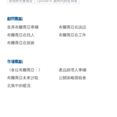
疫情終究會過去
Episode IV_新時代的造局者
and spread. Unlike North America, where urban areas
often have highly distinct characteristics, Japan's trends
顧問觀點
are predominantly initiated in Tokyo and then ripple out
across the country. This makes Japan a market where
首席布爾喬亞專欄
布爾喬亞在說話
achieving success in Tokyo can pave the way for
布爾喬亞在找人
布爾喬亞在工作
nationwide growth.​
布爾喬亞在插旗
市場觀點
《各位布爾喬亞：》
產品經理人專欄
布爾喬亞未來沙龍
公關策略開箱會
北風中的暖流