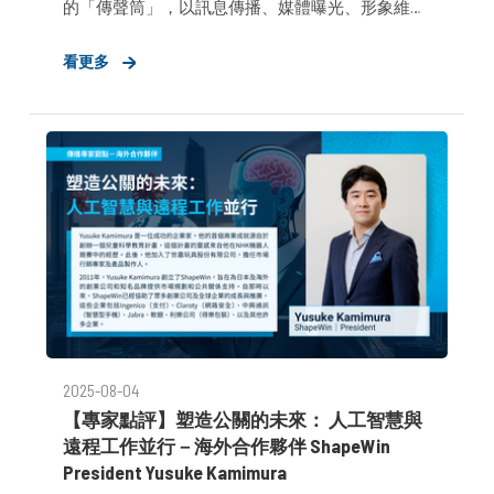
的「傳聲筒」，以訊息傳播、媒體曝光、形象維護
為核心價值。然而全球疫情的擴散，將人類置於高
看更多
度不穩定與焦慮的情境，大眾選擇品牌的標準不再
只是知名度或聲量，更取決於品牌是否「值得信
任」。在這段期間，企業對公關顧問的期待也隨之
轉變 —— 不僅仰賴我們處理危機溝通、精準傳遞防
疫政策，更進一步推動內外部溝通與韌性文化的建
設。
2025-08-04
【專家點評】塑造公關的未來： 人工智慧與
遠程工作並行－海外合作夥伴 ShapeWin
President Yusuke Kamimura