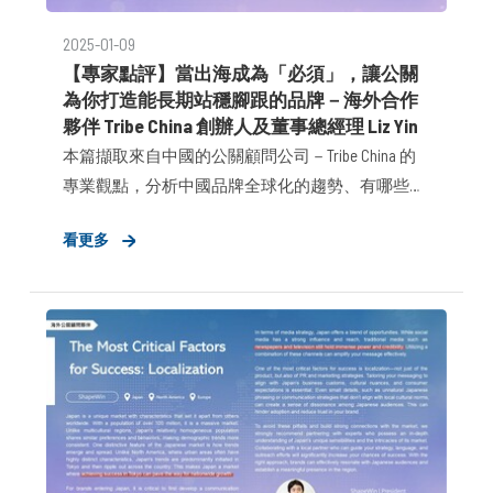
2025-01-09
【專家點評】當出海成為「必須」，讓公關
為你打造能長期站穩腳跟的品牌​－海外合作
夥伴 Tribe China 創辦人及董事總經理 Liz Yin​
本篇擷取來自中國的公關顧問公司－Tribe China 的
專業觀點，分析中國品牌全球化的趨勢、有哪些兵
家必爭之地、出海的必備條件與準備，以及公關顧
看更多
問所能給予品牌助力的關鍵角色。