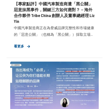
【專家點評】中國汽車製造商遭「黑公關」
惡意抹黑事件，關鍵三方如何應對？－海外
合作夥伴 Tribe China 創辦人及董事總經理 Liz
Yin​
中國汽車製造商正在為脅威品牌完整性和市場健康
的「惡意公關」（也稱為「黑公關」）採取立場與
行動。 近期行動：華為的HIMA智慧汽車部門近日宣
看更多
布了一項500萬元人民幣的獎勵計劃，以應對這一
日益嚴重的問題，此前比亞迪和蔚來也推出了類似
的舉措。