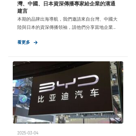
灣、中國、日本資深傳播專家給企業的溝通
建言
本期的品牌出海導航，我們邀請來自台灣、中國大
陸與日本的資深傳播領袖，請他們分享當地企業是
如何應對造成全球動盪的「川普關稅政策」，以及
看更多
策略性溝通可在此時發揮的關鍵作用。 這篇跨市場
的評論，剖析了不同政治體制、經濟依存關係與企
業文化，如何形塑各自獨特的應對策略。雖然方法
各異，但有一項共識清晰浮現：在政策可能一夕翻
轉的時代，清晰的敘事能力與利害關係人的信任，
正是企業最具競爭力的資產。
2025-03-04