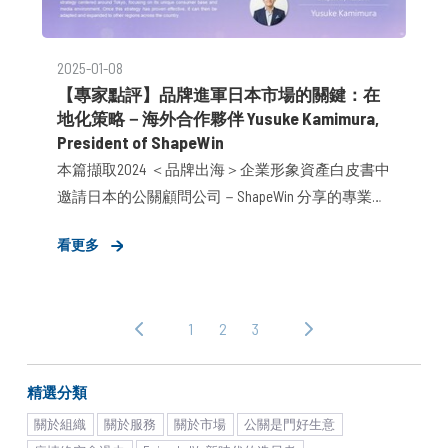
2025-01-08
【專家點評】品牌進軍日本市場的關鍵：在
地化策略－海外合作夥伴 Yusuke Kamimura​,
President​ of ShapeWin
本篇擷取2024 ＜品牌出海＞企業形象資產白皮書中
邀請日本的公關顧問公司－ShapeWin 分享的專業觀
點，分析日本市場的特徵、品牌進軍日本市場的成
看更多
功關鍵，以及在地公關顧問的角色與影響力。
Japan is a unique market with characteristics that set it
apart from others worldwide. With a population of over
1
2
3
‹ 上
下
100 million, it is a massive market. Unlike multicultural
一
一
regions, Japan's relatively homogeneous population
頁
頁 ›
shares similar preferences and behaviors, making
精選分類
demographic trends more consistent. One distinctive
關於組織
關於服務
關於市場
公關是門好生意
feature of the Japanese market is how trends emerge