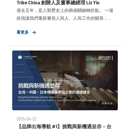
Tribe China 創辦人及董事總經理 Liz Yin​
過去五年，是⼈類歷史上的兩個關鍵轉折點。 ⼀場
疫情讓我們重新審視⼈與⼈、⼈與⼯作的關系；⼀
場AI變⾰，則重新定義了我們對“創意⽣產⼒”的理
看更多
解。 ⾝處傳播⾏業，這種變化尤為深刻。 對我個
⼈⽽⾔，從傳統公關⾛到今天帶領⼀家策略驅 動的
公關傳播公司，這兩場變化，不僅改變了我們的⼯
作⽅式，也重構了我們與客戶、媒體與社會之間的
關系。
2025-04-22
【品牌出海導航 #1】挑戰與新機遇並存－台