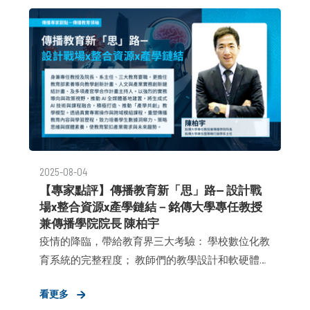
是挑戰，更是證明。
2025-08-04
【專家點評】傳播教育新「思」路— 設計戰
場x整合資源x產學鏈結－銘傳大學專任教授
兼傳播學院院長 陳柏宇
疫情的降臨，帶給教育界三大考驗： 學校數位化教
育系統的完整程度； 教師們的教學設計和軟硬體運
用的熟悉程度； 學生們的自律和心理韌性。 與此
看更多
同時，我們看見有一群人在遠距教學中迷失了方