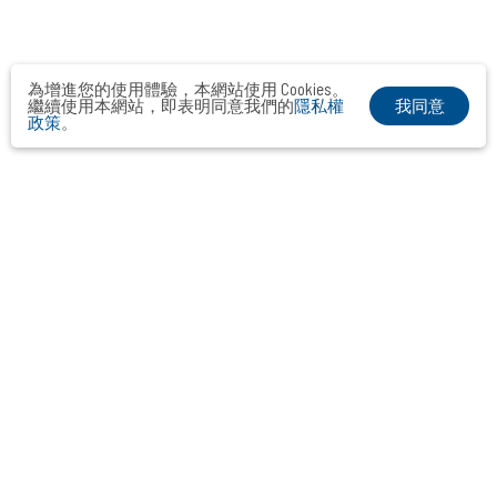
為增進您的使用體驗，本網站使用 Cookies。
我同意
繼續使用本網站，即表明同意我們的
隱私權
政策
。
布爾喬亞公關顧問股份有限公司
Taipei． Hong Kong．Shanghai．Singapore．Tokyo