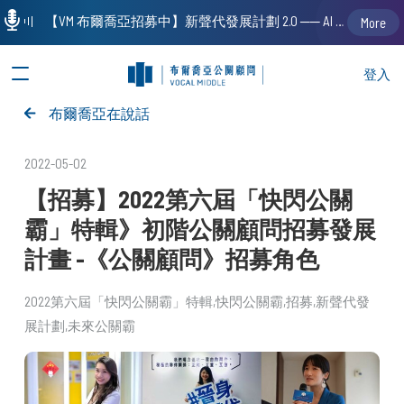
【VM 布爾喬亞招募中】新聲代發展計劃 2.0 ── AI PR 人才加速養成計劃（歡迎「應屆畢業生」、「一年以下相關 / 三年以下非相關經驗工作者」申請加入）
More
登入
布爾喬亞在說話
2022-05-02
【招募】2022第六屆「快閃公關
霸」特輯》初階公關顧問招募發展
計畫 -《公關顧問》招募角色
2022第六屆「快閃公關霸」特輯
快閃公關霸
招募
新聲代發
展計劃
未來公關霸