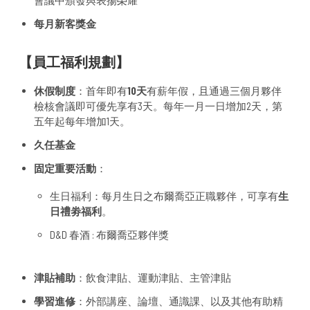
會議中頒發與表揚榮耀
每月新客獎金
【員工福利規劃】
休假制度
：首年即有
10天
有薪年假，且通過三個月夥伴
檢核會議即可優先享有3天。每年一月一日增加2天，第
五年起每年增加1天。
久任基金
固定重要活動
：
生日福利：每月生日之布爾喬亞正職夥伴，可享有
生
日禮劵福利
。
D&D 春酒 : 布爾喬亞夥伴獎
津貼補助
：飲食津貼、運動津貼、主管津貼
學習進修
：外部講座、論壇、通識課、以及其他有助精