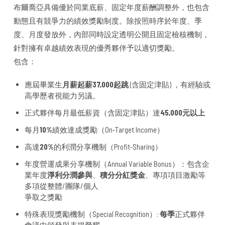
布爾喬亞具備優於同業底薪、固定年度薪酬調整外，也包含
動態且有競爭力的績效獎勵制度。除按照時序於年度、季
度、月度發放外，內部同時設定透明公開且固定檢核機制，
針對擁有卓越績效表現的優秀夥伴予以適切獎勵。
包含：
應屆畢業生
月薪起薪37,000起跳
(含固定津貼) ，有經驗或
高學歷者視能力另議。
正式夥伴每月最低薪資（含固定津貼）達
45,000元以上
每月
10%
績效達成獎勵（On-Target Income）
高達
20%
的利潤分享機制（Profit-Sharing）
年度營運成果分享機制（Annual Variable Bonus）：包含企
業年度
淨利分潤參與
、
積分分紅獎金
、專項項目激勵等
多項從整體/團隊/個人
爭取之獎勵
特殊表現獎勵機制（Special Recognition）:
每季
正式夥伴