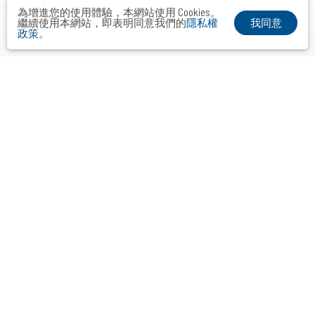
為增進您的使用體驗，本網站使用 Cookies。
我同意
繼續使用本網站，即表明同意我們的
隱私權
政策
。
布爾喬亞公關顧問股份有限公司
Taipei． Hong Kong．Shanghai．Singapore．Tokyo
+886-2-2742-3488
info@vocalmiddle.com