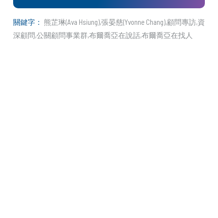
關鍵字：
熊芷琳(Ava Hsiung)
張晏慈(Yvonne Chang)
顧問專訪
資
深顧問
公關顧問事業群
布爾喬亞在說話
布爾喬亞在找人