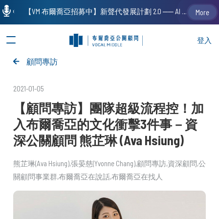
【VM 布爾喬亞招募中】新聲代發展計劃 2.0 ── AI PR 人才加速養成計劃（歡迎「應屆畢業生」、「一年以下相關 / 三年以下非相關經驗工作者」申請加入）
More
登入
顧問專訪
2021-01-05
【顧問專訪】團隊超級流程控！加
入布爾喬亞的文化衝擊3件事－資
深公關顧問 熊芷琳 (Ava Hsiung)
熊芷琳(Ava Hsiung)
張晏慈(Yvonne Chang)
顧問專訪
資深顧問
公
關顧問事業群
布爾喬亞在說話
布爾喬亞在找人