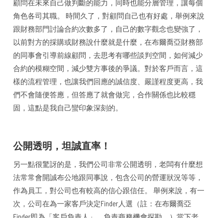
顧問在未來自己做判斷的能力，同時也能分層管理，讓每個
角色各司其職。 時間久了，對顧問自己也有好處，舉例來說
跟財務部門討論合約次數多了，自己的數字觀念也變強了，
以前對方的採購或財務說什麼就是什麼，在布爾喬亞財務部
的同事會引導前線顧問，去思考有哪些談判空間，如何減少
合約的模糊空間，減少雙方事後的爭議。對於客戶而言，這
樣的流程管理，也讓我們回應的誠信度、嚴謹程度更高，我
們不會隨便答應，但答應了就會做完，合作關係也比較穩
固，這點是我自己蠻印象深刻的。
公開透明，坦誠直率！
另一點很驚訝的是，我們公司非常公開透明，老闆有什麼想
法常常會開誠布公地跟同事說，包含公司的營運狀況等等，
作為員工，對公司也有較高的信心跟信任。 舉例來說，有一
次，公司在為一家客戶決定Finder人選（註：在布爾喬亞
Finder即為「客戶負責人」，負責商務機會探勘。）當下老