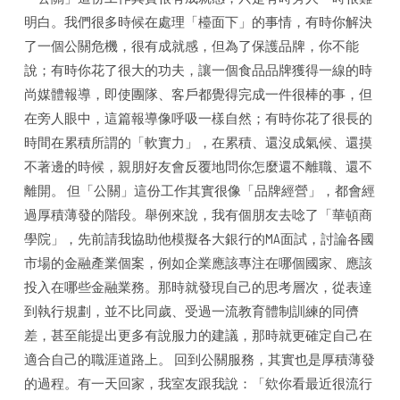
明白。我們很多時候在處理「檯面下」的事情，有時你解決
了一個公關危機，很有成就感，但為了保護品牌，你不能
說；有時你花了很大的功夫，讓一個食品品牌獲得一線的時
尚媒體報導，即使團隊、客戶都覺得完成一件很棒的事，但
在旁人眼中，這篇報導像呼吸一樣自然；有時你花了很長的
時間在累積所謂的「軟實力」，在累積、還沒成氣候、還摸
不著邊的時候，親朋好友會反覆地問你怎麼還不離職、還不
離開。 但「公關」這份工作其實很像「品牌經營」，都會經
過厚積薄發的階段。舉例來說，我有個朋友去唸了「華頓商
學院」，先前請我協助他模擬各大銀行的MA面試，討論各國
市場的金融產業個案，例如企業應該專注在哪個國家、應該
投入在哪些金融業務。那時就發現自己的思考層次，從表達
到執行規劃，並不比同歲、受過一流教育體制訓練的同儕
差，甚至能提出更多有說服力的建議，那時就更確定自己在
適合自己的職涯道路上。 回到公關服務，其實也是厚積薄發
的過程。有一天回家，我室友跟我說：「欸你看最近很流行