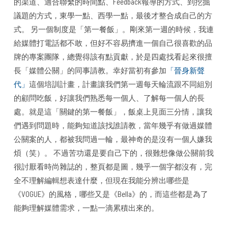
的渠道、適合聯繫的時間點、Feedback報導的方式、到挖掘
議題的方式，東學一點、西學一點，最後才整合成自己的方
式。 另一個制度是「第一餐飯」。剛來第一週的時候，我連
給媒體打電話都不敢，但好不容易擠進一個自己很喜歡的品
牌的專案團隊，總覺得該有點貢獻，於是四處找看起來很擅
長「媒體公關」的同事請教。幸好當初有參加
「晉身新聲
代」
這個培訓計畫，計畫讓我們第一週每天輪流跟不同組別
的顧問吃飯，好讓我們熟悉每一個人、了解每一個人的長
處。就是這「關鍵的第一餐飯」，飯桌上見面三分情，讓我
們遇到問題時，能夠知道該找誰請教，當年幾乎有做過媒體
公關案的人，都被我問過一輪，最神奇的是沒有一個人嫌我
煩（笑）。 不過苦功還是要自己下的，很難想像做公關前我
很討厭看時尚雜誌的，整頁都是圖，幾乎一個字都沒有，完
全不理解編輯想表達什麼，但現在我能分辨出哪些是
《VOGUE》的風格，哪些又是《Bella》的，而這些都是為了
能夠理解媒體需求，一點一滴累積出來的。