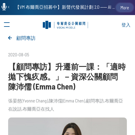
【VM 布爾喬亞招募中】新聲代發展計劃 2.0 ── AI PR 人才加速養成計劃（歡迎「應屆畢業生」、「一年以下相關 / 三年以下非相關經驗工作者」申請加入）
More
登入
顧問專訪
2020-08-05
【顧問專訪】升遷前一課：「適時
拋下愧疚感。」－資深公關顧問
陳沛儒 (Emma Chen)
張晏慈(Yvonne Chang)
陳沛儒(Emma Chen)
顧問專訪
布爾喬亞
在說話
布爾喬亞在找人