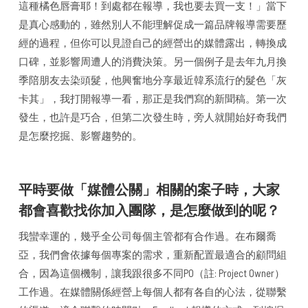
這種橘色唇膏耶！到處都在報導，我也要去買一支！」當下
是真心感動的，雖然別人不能理解促成一篇品牌報導需要歷
經的過程，但你可以見證自己的經營出的媒體露出，轉換成
口碑，並影響周遭人的消費決策。另一個例子是去年九月換
季陪朋友去染頭髮，他興奮地分享最近韓系流行的髮色「灰
卡其」，我打開報導一看，那正是我們寫的新聞稿。第一次
發生，也許是巧合，但第二次發生時，旁人就開始好奇我們
是怎麼挖掘、影響趨勢的。
平時要做「媒體公關」相關的案子時，大家
都會喜歡找你加入團隊，是怎麼做到的呢？
我蠻幸運的，幾乎全公司每個主管都有合作過。在布爾喬
亞，我們會依據每個專案的需求，重新配置最適合的顧問組
合，因為這個機制，讓我跟很多不同PO（註: Project Owner）
工作過。在媒體關係經營上每個人都有各自的心法，從聯繫