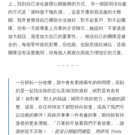
上，找到自己深化媒體公關服務的方式。 另一個跟弱項自處
的方式是「適時拋下愧疚感」，這是升遷前我克服的大難
關。我常會覺得自己哪部分沒做好，對不起客戶、對不起團
隊。但有一天跟專案上共事的主管聊天，她提到「不要過度
放大錯誤、過度放大自己的重要性」。相信自己的團隊是健
全的，每個零件彼此影響，但也能、也願意彼此補位，這個
團隊沒有這麼脆弱，但每個人都責任跟能力增強它的力量。
－－－－－
一分耕耘一分收獲，當中會有累積兩年的時間哩，深刻
的是一起找出妳的定位及強項的過程，絕對是有血有
淚！ 妳對事、對人的熱誠，竭而不捨的努力，持續的調
整、成長，在任何情況下都堅持向前進，成為了我們可
以信賴的夥伴！與妳共事事一件有趣的事，期待妳有待
激發的更多潛能。「只要妳不放棄我們不會放棄」，謝
謝妳從不言敗！
－資深公關顧問總監 周婷筠 Sheila