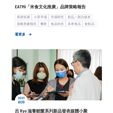
EATMI「米食文化推廣」品牌策略報告
客群拓展
小眾市場
市場研究
新品／新訊發表
策略形象報告
餐飲
食品科技
未來食品
食飲品
餐飲食品
看更多
2021
AUG
呂 Ryo 滋養韌髮系列新品發表媒體小聚