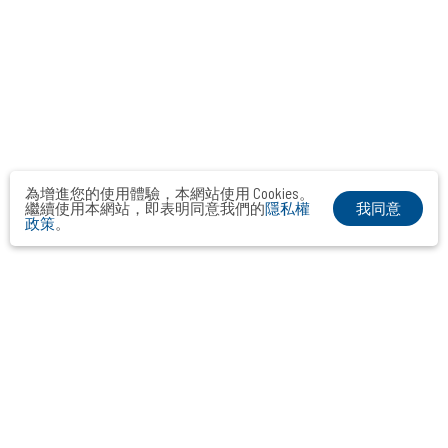
為增進您的使用體驗，本網站使用 Cookies。
我同意
繼續使用本網站，即表明同意我們的
隱私權
政策
。
2021
APR
呂 Ryo 策略品牌長約（2020年度）
產品／服務推廣
女性市場
開架美妝
議題管理
市場研究
品牌媒體溝通
知名度提升
品牌市場溝通
快速消費品
策略公關長約
看更多
個人護理用品
中大型企業