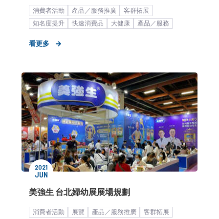
消費者活動
產品／服務推廣
客群拓展
知名度提升
快速消費品
大健康
產品／服務
母嬰
看更多
2021
JUN
美強生 台北婦幼展展場規劃
消費者活動
展覽
產品／服務推廣
客群拓展