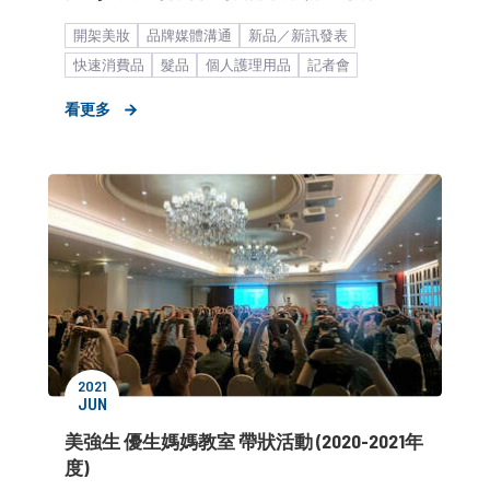
開架美妝
品牌媒體溝通
新品／新訊發表
快速消費品
髮品
個人護理用品
記者會
媒體小聚／餐敘
看更多
2021
JUN
美強生 優生媽媽教室 帶狀活動 (2020-2021年
度)