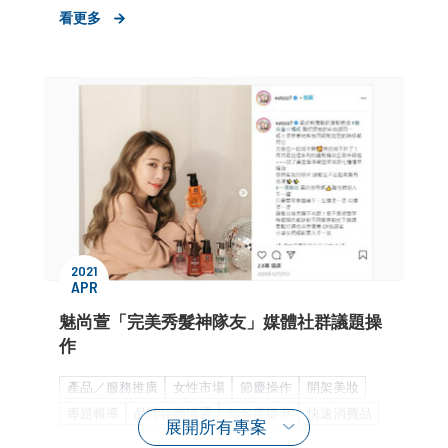
快速消費品
策略公關長約
個人護理用品
看更多
2021
APR
魅尚萱「完美秀髮神隊友」媒體社群議題操
作
產品／服務推廣
女性市場
節慶操作
開架美妝
專題報導
品牌媒體溝通
知名度提升
快速消費品
展開所有專案
社群口碑經營
個人護理用品
KOL合作
新聞稿