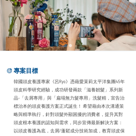
專案目標
韓國頭皮養護專家《呂Ryo》憑藉愛茉莉太平洋集團45年
頭皮科學研究經驗，成功研發兩款「滋養韌髮」系列新
品-「去屑專用」與「扁塌無力髮專用」洗髮精，宣告治
標治本的頭皮養護方案正式誕生！ 希望藉由本次溝通策
略與精準執行，針對頭髮外顯困擾的消費者，提升其對
頭皮根本養護的認知與需求，同步宣傳最新解決方案：
以頭皮養護為底，去屑/蓬鬆成分技術加成，教育頭皮保