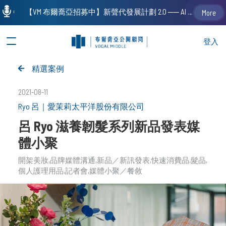
【VM 布爾喬亞招募中】新聲代發展計劃 2.0 ── AI PR 人才加速養成計劃（歡迎「應屆畢業生」、「一年以下相關 / 三年以下非相關經驗工作者」申請加入）
More
登入
精選案例
2021-08-11
Ryo 呂
｜
愛茉莉太平洋股份有限公司
呂 Ryo 滋養韌髮系列新品發表媒
體小聚
開架美妝
品牌媒體溝通
新品／新訊發表
快速消費品
髮品
個人護理用品
記者會
媒體小聚／餐敘