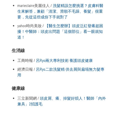
marieclaire美麗佳人 /
洗髮精該怎麼挑選？皮膚科醫
生來解答，兼顧「清潔、滑順不毛躁、養髮」很重
要，先從這些成份下手就對了
yahoo時尚美妝 /
【醫生怎麼辦】頭皮泛紅發癢超困
擾！中醫師：頭皮出問題「這個部位」看一眼就知
道！
生消線
工商時報 /
呂Ryo兩大專利技術 養護頭皮健康
經濟日報 /
呂Ryo二款洗髮精 供去屑與扁塌無力髮專
用
健康線
三立新聞網 /
頭皮屑、癢、掉髮好煩人！醫師「內外
兼具」2招護毛