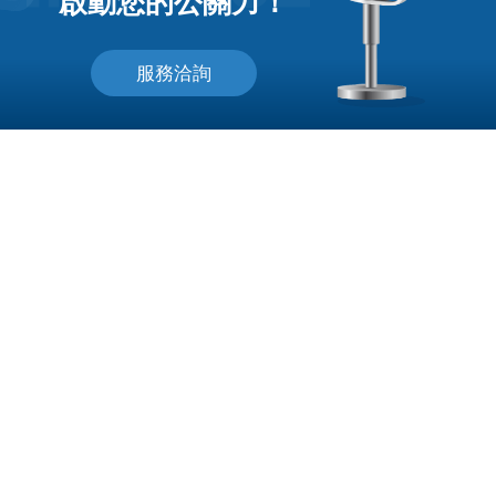
啟動您的公關力！
服務洽詢