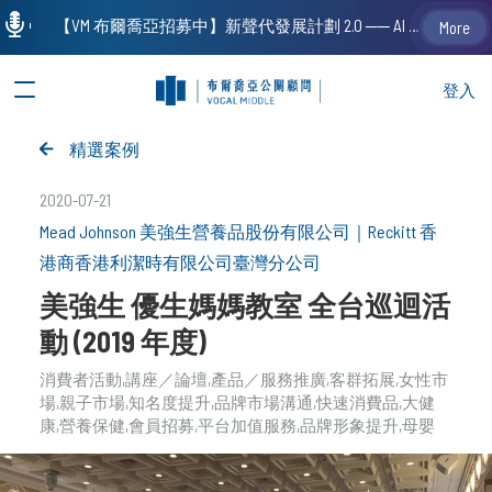
【VM 布爾喬亞招募中】新聲代發展計劃 2.0 ── AI PR 人才加速養成計劃（歡迎「應屆畢業生」、「一年以下相關 / 三年以下非相關經驗工作者」申請加入）
More
登入
精選案例
2020-07-21
Mead Johnson 美強生營養品股份有限公司
｜
Reckitt 香
港商香港利潔時有限公司臺灣分公司
美強生 優生媽媽教室 全台巡迴活
動 (2019 年度)
消費者活動
講座／論壇
產品／服務推廣
客群拓展
女性市
場
親子市場
知名度提升
品牌市場溝通
快速消費品
大健
康
營養保健
會員招募
平台加值服務
品牌形象提升
母嬰