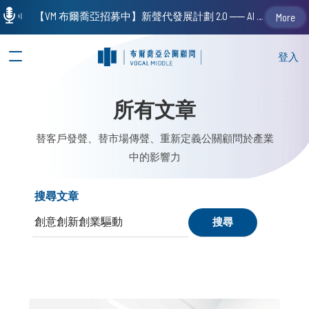
【VM 布爾喬亞招募中】新聲代發展計劃 2.0 ── AI PR 人才加速養成計劃（歡迎「應屆畢業生」、「一年以下相關 / 三年以下非相關經驗工作者」申請加入）
More
登入
所有文章
替客戶發聲、替市場傳聲、重新定義公關顧問於產業
中的影響力
搜尋文章