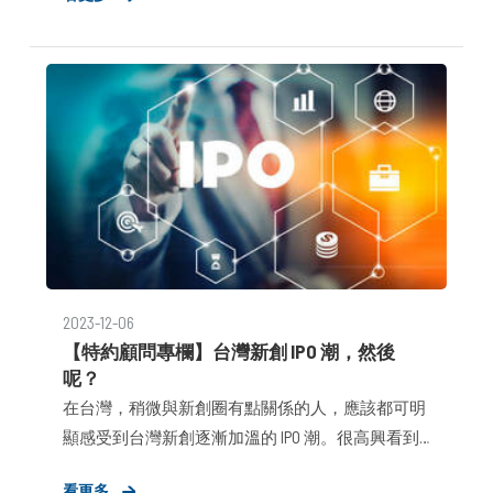
對於媒體「文字報導 VS. Podcast 採訪」，有幾個我
覺得滿值得分享給創業者／新創參考的想法，可運
用在往後規劃 PR 策略。
2023-12-06
【特約顧問專欄】台灣新創 IPO 潮，然後
呢？
在台灣，稍微與新創圈有點關係的人，應該都可明
顯感受到台灣新創逐漸加溫的 IPO 潮。很高興看到
KKCompany（KKBOX）在本週，通過初次申請股票第
看更多