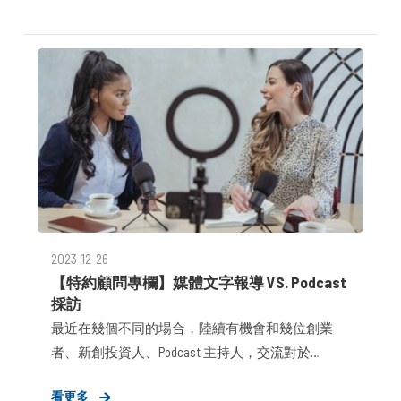
2023-12-26
【特約顧問專欄】媒體文字報導 VS. Podcast
採訪
最近在幾個不同的場合，陸續有機會和幾位創業
者、新創投資人、Podcast 主持人，交流對於
Podcast 這個（新）媒體型態的觀察。其中，以我
看更多
過往在媒體、新創、創投 PR 相關的工作經驗中，