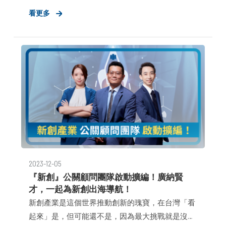
事，因此在資訊不對稱限制下，不易匯聚各方資源
看更多
共同推動世代變革與創新。深耕新創公關領域多年
的布爾喬亞公關顧問，透過陪跑式「外包公關顧問
服務」，已伴隨超過60 家新創企業完成募資造勢、
人才招募與市場拓展等里程碑，在成立將屆滿十年
之際，更於30日攜手台灣最大新創社團《台灣新創
投資交流》舉辦首屆新創沙龍年會，邀請近百家新
創、創投與加速器出席，其中近六成出席者為創辦
人或核心管理層，由《布爾喬亞公關顧問》創辦人
兼執行長 鄧耀中、《台灣新創投資交流》社團創始
人 林文欽、《PChome》財務長 周磊、《QSearch》
共同創辦人 周世恩、《瀛睿律師事務所》創始合夥
2023-12-05
人 簡榮宗及《Appworks》前媒體公關總監 李欣岳擔
『新創』公關顧問團隊啟動擴編！廣納賢
任講者，分別從公關行銷、財務投資、法律與數據
才，一起為新創出海導航！
等面向，剖析品牌形象資產在下一個新創世代中，
新創產業是這個世界推動創新的瑰寶，在台灣「看
會替新創成長軌跡帶來哪些影響，期許透過凝聚各
起來」是，但可能還不是，因為最大挑戰就是沒有
方領袖，共同打造新創圈的下一個黃金十年。