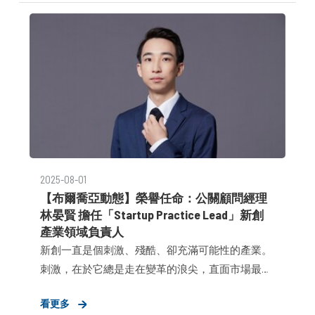
理解與溝通專業的策略夥伴。
2025-08-01
【布爾喬亞動態】榮譽任命：公關顧問經理
林晏賢 擔任「Startup Practice Lead」新創
產業領域負責人
新創一直是個刺激、殘酷、卻充滿可能性的產業。
刺激，在於它總是走在變革的浪尖，直面市場最真
實的反饋；殘酷，因為時間既是最重要的資源，也
看更多
是最無情的敵人——每一個決策、每一輪資金，都