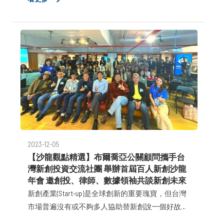
一上市案；直播互動娛樂平台 17LIVE，也即將在本
週以 SPAC（特殊目的收購公司）的方式在新加坡上
市。此外，包括今年 7 月，來電辨識 Whoscall 開發
商 Gogolook 則選擇在台灣證交所創新板 IPO；以及
預計明年第一季，關鍵評論網也將在美國上市。若
再加上這幾年 91APP、Appier、完美移動已成功上
市。台灣新創圈這陣子真的很熱鬧。 身為 2000 年
就踏入財經與科技媒體，擔任主跑 Internet 產業的
記者，我曾稍微參與見證上世紀 .com 泡沫的末升
段。如今這樣的熱潮，真是 20 多年來未見，軟
體、網路新創很久沒有獲得這麼多的外界關注。
2023-12-05
【沙龍觀點精選】布爾喬亞公關顧問攜手台
灣新創投資交流社團 舉辦首屆百人新創沙龍
年會 邀創投、律師、數據領袖共談新創未來
新創產業(Start-up)是全球創新的重要瑰寶，但台灣
市場普遍沒有或不夠多人協助替新創說一個好故