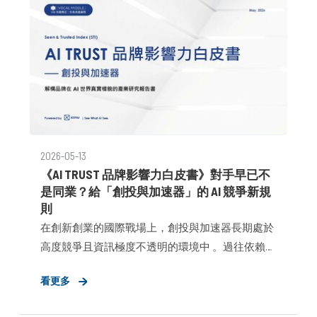
2026-05-13
《AI TRUST 品牌影響力白皮書》對手早已不
是同業？給「創投與加速器」的 AI 競爭新規
則
在創新創業的國際戰場上，創投與加速器長期處於
高度競爭且資訊極度不透明的環境中 。過往依賴的
品牌路徑，已在數位轉型浪潮中面臨三大生存挑
看更多
戰： 跨境權威缺失：在國際資源戰場中，數位權威
的缺位將導致全球新創人才與資金流失 。 決策資