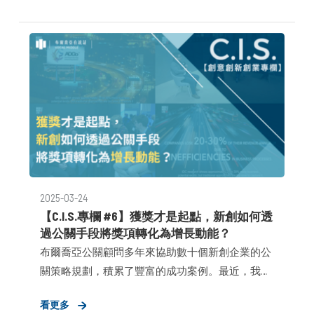
可能形成天壤之別。正是這樣高節奏強度、高訊號
密度的環境，更需要能協同解構、決策、加速站穩
第一哩路的合作夥伴。
2025-03-24
【C.I.S.專欄 #6】獲獎才是起點，新創如何透
過公關手段將獎項轉化為增長動能？
布爾喬亞公關顧問多年來協助數十個新創企業的公
關策略規劃，積累了豐富的成功案例。最近，我們
協助人工智慧科技新創—艾思智創（AICE）在2025
看更多
MWC巴塞隆納世界行動通訊大會的Pitch2Pitch競賽中