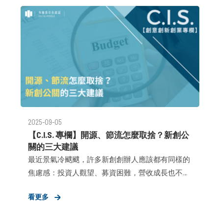
訊破碎：輔導績效難以量化，使創辦人與 LP 在不
透明的資訊中陷入信任困境 。 品牌資產脆弱：過
度過度仰賴單一事件造勢，導致聲量隨新聞熱度冷
卻而迅速歸零 。
2025-09-05
【C.I.S. 專欄】開源、節流怎麼取捨？新創公
關的三大建議
最近景氣冷颼颼，許多新創創辦人應該都有同樣的
焦慮感：投資人觀望、募資困難，營收成長也不像
預期那樣快。當開源像遠水救不了近火時，「節
看更多
流」自然成了第一反應。尤其第四季正是新創團隊
檢討今年、編列明年預算配置的關鍵時刻，若沒有