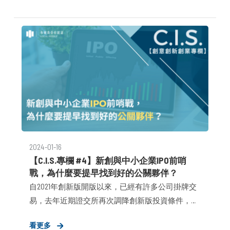
脫穎而出，奪得全球亞軍。這家成立不到一年的新
創企業，憑藉其獨家創意靈感生成式AI【ADGo】，
不僅站上了世界級舞台，更在短短數週內創造了近
千則輿情聲量、萬筆的網站流量，以及50多個潛在
客戶洽詢。
2024-01-16
【C.I.S.專欄 #4】新創與中小企業IPO前哨
戰，為什麼要提早找到好的公關夥伴？
自2021年創新版開版以來，已經有許多公司掛牌交
易，去年近期證交所再次調降創新版投資條件，加
上
看更多