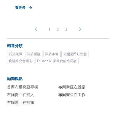
或不夠多的人協助替新創說好故事，這在最近幾場
看更多
年會中都同時被幾家創投、投資顧問所提及，但隨
著新經濟起飛與資本寒冬洗牌，台灣新創領域正迎
來了全新轉機。 布爾喬亞自2019年投入新創領域，
1
2
3
‹ 上
下
以結合商業策略與數據思維的公關顧問服務，替新
一
一
創加速出場，過去幾年在新創領域的服務規模皆是
頁
頁 ›
翻倍成長，這僅僅是建立在核心團隊只有1-2人的結
精選分類
果，今年臺灣有超過 6,674 家仍營運中的新創企
關於組織
關於服務
關於市場
公關是門好生意
業，我們的服務數量約是百分之一，如果根據「蘭
疫情終究會過去
Episode IV_新時代的造局者
徹斯特法則」來看，當新創品牌「市佔率」達7%，
即為普遍在市場上能知道該企業存在的一個標準值
顧問觀點
來看，我們有大約6x距離，加上這幾年與越來越多
相對成熟且希望加速出場的新創合作，為持續與企
首席布爾喬亞專欄
布爾喬亞在說話
業並進增長，布爾喬亞現階段想招募2位與我一起
布爾喬亞在找人
布爾喬亞在工作
投身新創領域服務的公關顧問(理級、資深)，無論
布爾喬亞在插旗
哪一種職級，必要條件都包含以下三點：