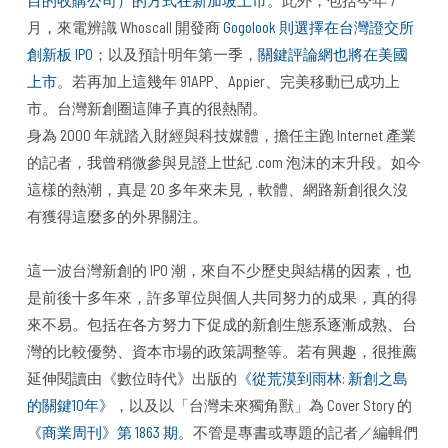
月，來電辨識 Whoscall 開發商
Gogolook 則選擇在台灣證交所
創新板 IPO
；以及預計明年第一季，
關鍵評論網也將在美國
上市
。若再加上這幾年 91APP、Appier、完美移動已成功上
市。台灣新創圈這陣子真的很熱鬧。
身為 2000 年就踏入財經與科技媒體，擔任主跑 Internet 產業
的記者，我曾稍微參與見證上世紀 .com 泡沫的末升段。如今
這樣的熱潮，真是 20 多年來未見，軟體、網路新創很久沒
有獲得這麼多的外界關注。
這一波台灣新創的 IPO 潮，來自不少歷史與結構的因素，也
是前後十多年來，許多單位與個人共同努力的成果，真的得
來不易。包括在各方努力下促成的新創生態系逐漸成熟、台
灣的比較優勢、資本市場的政策調整等。若有興趣，很推薦
延伸閱讀由《數位時代》出版的
《從荒漠到雨林: 新創之島
的關鍵10年》
，以及以「台灣未來獨角獸」為 Cover Story 的
《商業周刊》第 1863 期
。不管是專書或專題的記者／編輯們