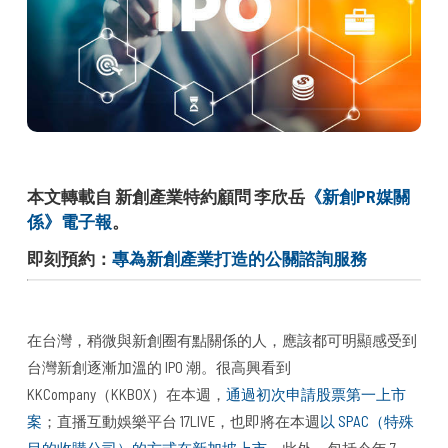
本文轉載自 新創產業特約顧問 李欣岳
《新創PR媒關
係》電子報
。
即刻預約：
專為新創產業打造的公關諮詢服務
在台灣，稍微與新創圈有點關係的人，應該都可明顯感受到
台灣新創逐漸加溫的 IPO 潮。很高興看到
KKCompany（KKBOX）在本週，
通過初次申請股票第一上市
案
；直播互動娛樂平台 17LIVE，也即將在本週
以 SPAC（特殊
目的收購公司）的方式在新加坡上市
。此外，包括今年 7