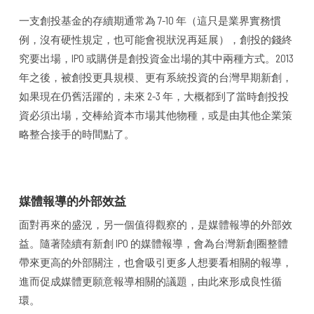
一支創投基金的存續期通常為 7-10 年（這只是業界實務慣
例，沒有硬性規定，也可能會視狀況再延展），創投的錢終
究要出場，IPO 或購併是創投資金出場的其中兩種方式。2013
年之後，被創投更具規模、更有系統投資的台灣早期新創，
如果現在仍舊活躍的，未來 2-3 年，大概都到了當時創投投
資必須出場，交棒給資本市場其他物種，或是由其他企業策
略整合接手的時間點了。
媒體報導的外部效益
面對再來的盛況，另一個值得觀察的，是媒體報導的外部效
益。隨著陸續有新創 IPO 的媒體報導，會為台灣新創圈整體
帶來更高的外部關注，也會吸引更多人想要看相關的報導，
進而促成媒體更願意報導相關的議題，由此來形成良性循
環。