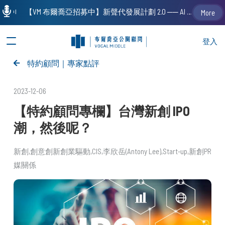
【VM 布爾喬亞招募中】新聲代發展計劃 2.0 ── AI PR 人才加速養成計劃（歡迎「應屆畢業生」、「一年以下相關 / 三年以下非相關經驗工作者」申請加入）
More
登入
特約顧問｜專家點評
2023-12-06
【特約顧問專欄】台灣新創 IPO
潮，然後呢？
新創
創意創新創業驅動
CIS
李欣岳(Antony Lee)
Start-up
新創PR
媒關係