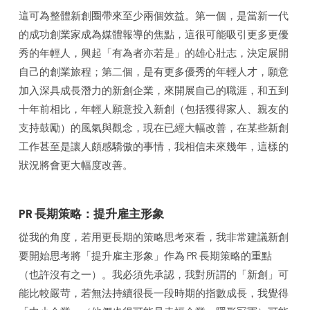
這可為整體新創圈帶來至少兩個效益。第一個，是當新一代
的成功創業家成為媒體報導的焦點，這很可能吸引更多更優
秀的年輕人，興起「有為者亦若是」的雄心壯志，決定展開
自己的創業旅程；第二個，是有更多優秀的年輕人才，願意
加入深具成長潛力的新創企業，來開展自己的職涯，和五到
十年前相比，年輕人願意投入新創（包括獲得家人、親友的
支持鼓勵）的風氣與觀念，現在已經大幅改善，在某些新創
工作甚至是讓人頗感驕傲的事情，我相信未來幾年，這樣的
狀況將會更大幅度改善。
PR 長期策略：提升雇主形象
從我的角度，若用更長期的策略思考來看，我非常建議新創
要開始思考將「提升雇主形象」作為 PR 長期策略的重點
（也許沒有之一）。我必須先承認，我對所謂的「新創」可
能比較嚴苛，若無法持續很長一段時期的指數成長，我覺得