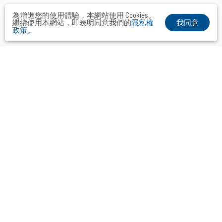
為增進您的使用體驗，本網站使用 Cookies。
我同意
繼續使用本網站，即表明同意我們的
隱私權
政策
。
布爾喬亞公關顧問股份有限公司
Taipei． Hong Kong．Shanghai．Singapore．Tokyo
+886-2-2742-3488
info@vocalmiddle.com