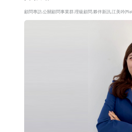
顧問專訪
公關顧問事業群
理級顧問
夥伴新訊
江美吟(MiaC