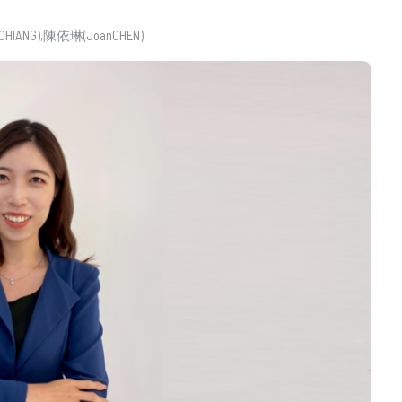
HIANG)
陳依琳(JoanCHEN)