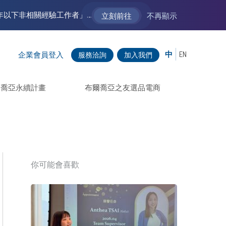
【VM 布爾喬亞招募中】新聲代發展計劃 2.0 ── AI PR 人才加速養成計劃（歡迎「應屆畢業生」、「一年以下相關 / 三年以下非相關經驗工作者」申請加入）
立刻前往
不再顯示
中
EN
企業會員登入
服務洽詢
加入我們
爾喬亞永續計畫
布爾喬亞之友選品電商
你可能會喜歡