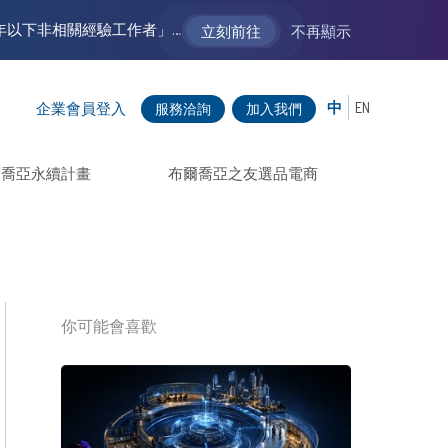
【VM 布爾喬亞招募中】新聲代發展計劃 2.0 ── AI PR 人才加速養成計劃（歡迎「應屆畢業生」、「一年以下相關 / 三年以下非相關經驗工作者」申請加入）
立刻前往
不再顯示
中
EN
企業會員登入
服務洽詢
加入我們
爾喬亞永續計畫
布爾喬亞之友選品電商
你可能會喜歡