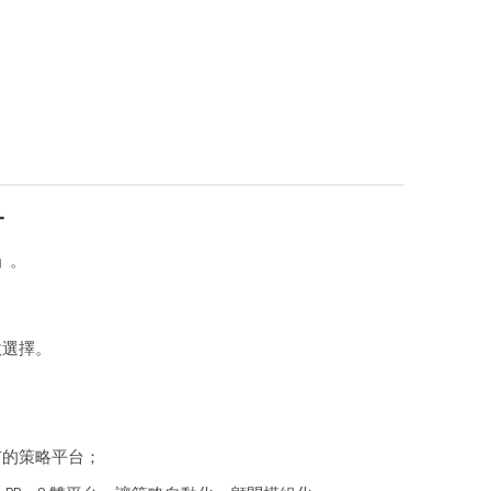
一
」
。
做選擇。
市的策略平台；