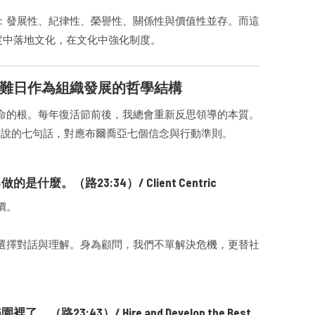
：發展性、紀律性、榮譽性、關係性與價值性並存。而這
在制度中落地文化，在文化中強化制度。
難日作為組織發展的哲學結構
命的根。每年復活節前後，我總會重新反思領導的本質。
）耶穌所說的七句話，對應布爾喬亞七個信念與行動準則。
（路23:34）/ Client Centric
價。
。
選擇對話與理解。身為顧問，我們不單解決危機，更替社
:43）/ Hire and Develop the Best