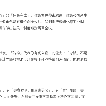
值」與「任務完成」。你為客戶帶來結果、你為公司產生
一個角色都有機會創造效益。我們推行模組化專案分潤、
要你做出結果，制度絕對照單全收。
對價。「能幹」代表你有獨立產出的能力；「忠誠」不是
設計內部股權池，只會授予那些持續創造價值、能夠肩負
「VM Award」、有「專案案例 / 白皮書署名」、有「青年旗艦計畫」
機的人的榮譽。布爾喬亞從來不靠臉書按讚換來認同，而