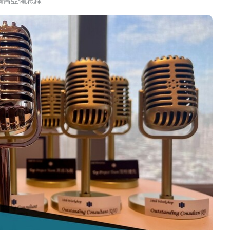
爾喬亞備忘錄