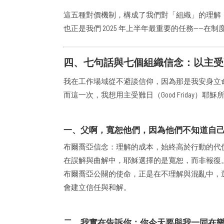
這五種對價機制，構成了我們對「組織」的理解
也正是我們 2025 年上半年最重要的任務——
四、七句話與七個組織信念：以主受
我在工作場域從不避談信仰，因為那是我安身立
而這一次，我想用主受難日（Good Friday
一、父啊，寬恕他們，因為他們不知道自己做的是什麼。
布爾喬亞信念：理解的成本，始終高於行動的代
在誤解與曲解中，耶穌選擇的是寬恕，而非報復
布爾喬亞公關的使命，正是在不理解與混亂中，
會建立信任與和解。
二、我實在告訴你：你今天要與我一同在樂園裡了。（路23