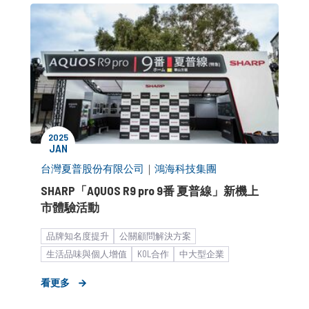
2025
JAN
台灣夏普股份有限公司
｜
鴻海科技集團
SHARP「AQUOS R9 pro 9番 夏普線」新機上
市體驗活動
品牌知名度提升
公關顧問解決方案
生活品味與個人增值
KOL合作
中大型企業
生活零售 暨 居家品味
個人3C
形象資產累積
看更多
品牌建立與維護
客製化服務
品牌媒體溝通