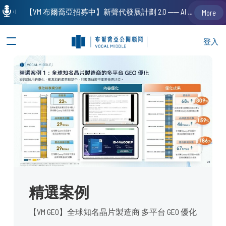
【VM 布爾喬亞招募中】新聲代發展計劃 2.0 ── AI PR 人才加速養成計劃（歡迎「應屆畢業生」、「一年以下相關 / 三年以下非相關經驗工作者」申請加入）
More
登入
精選案例
【VM GEO】全球知名晶片製造商 多平台 GEO 優化