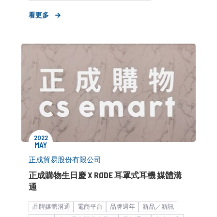
品牌媒體溝通
生活零售暨生活品味
個人3C
看更多
新創產業_商務開發
新聞稿
新創
2022
MAY
正成貿易股份有限公司
正成購物生日慶 X RØDE 耳罩式耳機 媒體溝
通
品牌媒體溝通
電商平台
品牌週年
新品／新訊