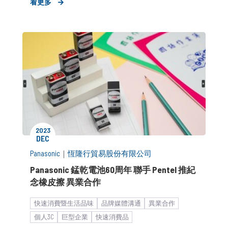
看更多
2023
DEC
Panasonic
｜
恆隆行貿易股份有限公司
Panasonic 錳乾電池60周年 聯手 Pentel 推紀
念橡皮擦 異業合作
快速消費暨生活品味
品牌媒體溝通
異業合作
個人3C
巨型企業
快速消費品