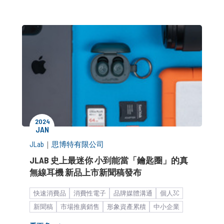
2024
JAN
JLab
｜
思博特有限公司
JLAB 史上最迷你 小到能當「鑰匙圈」的真
無線耳機 新品上市新聞稿發布
快速消費品
消費性電子
品牌媒體溝通
個人3C
新聞稿
市場推廣銷售
形象資產累積
中小企業