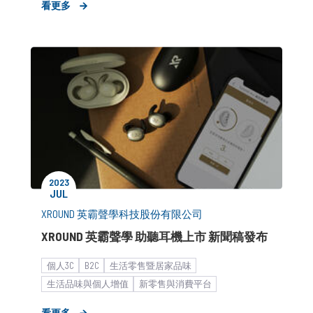
看更多
公關顧問解決方案
2023
JUL
XROUND 英霸聲學科技股份有限公司
XROUND 英霸聲學 助聽耳機上市 新聞稿發布
個人3C
B2C
生活零售暨居家品味
生活品味與個人增值
新零售與消費平台
元宇宙與虛實整合
議題管理
新聞稿
新創
看更多