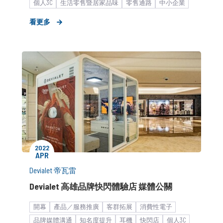
個人3C
生活零售暨居家品味
零售通路
中小企業
看更多
2022
APR
Devialet 帝瓦雷
Devialet 高雄品牌快閃體驗店 媒體公關
開幕
產品／服務推廣
客群拓展
消費性電子
品牌媒體溝通
知名度提升
耳機
快閃店
個人3C