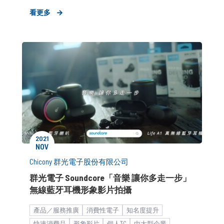
快速消費品
時事藉勢
個人3C
新聞稿
看更多
2021
NOV
Chicony 群光電子股份有限公司
群光電子 Soundcore「音樂 讓你多走一步」
無線藍牙耳機形象影片拍攝
產品／服務推廣
消費性電子
知名度提升
快速消費品
形象影片
個人3C
中大型企業