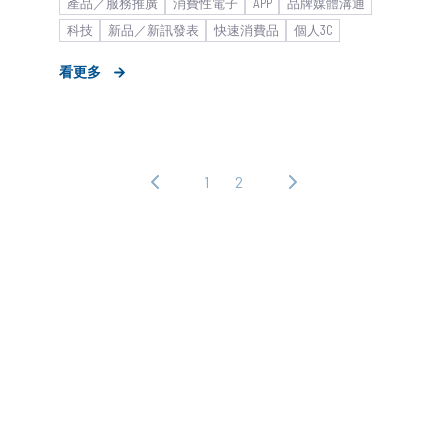
產品／服務推廣
消費性電子
APP
品牌媒體溝通
科技
新品／新訊發表
快速消費品
個人3C
新創產業_商務開發
新創
新聞稿
看更多
1
2
‹ 上
下
一
一
頁
頁 ›