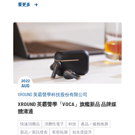
個人3C
品牌媒體溝通
市場推廣銷售
看更多
2022
AUG
XROUND 英霸聲學科技股份有限公司
XROUND 英霸聲學「VOCA」旗艦新品 品牌媒
體溝通
快速消費品
消費性電子
科技
產品／服務推廣
新品／新訊發表
客群拓展
知名度提升