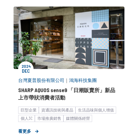
品牌市場溝通
消費者活動
2024
DEC
台灣夏普股份有限公司
｜
鴻海科技集團
SHARP AQUOS sense9 「日潮販賣所」新品
上市帶狀消費者活動
巨型企業
資通訊技術與產品
生活品味與個人增值
個人3C
市場推廣銷售
媒體關係經營
產品／服務推廣
新品上市造勢
公關顧問解決方案
看更多
品牌市場溝通
消費者活動
品牌媒體溝通
KOL合作