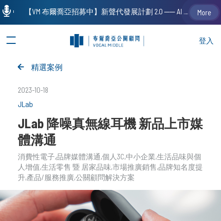
【VM 布爾喬亞招募中】新聲代發展計劃 2.0 ── AI PR 人才加速養成計劃（歡迎「應屆畢業生」、「一年以下相關 / 三年以下非相關經驗工作者」申請加入）
More
登入
精選案例
2023-10-18
JLab
JLab 降噪真無線耳機 新品上市媒
體溝通
消費性電子
品牌媒體溝通
個人3C
中小企業
生活品味與個
人增值
生活零售 暨 居家品味
市場推廣銷售
品牌知名度提
升
產品/服務推廣
公關顧問解決方案