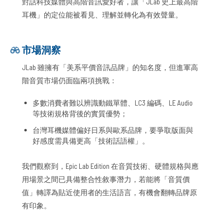
對話科技媒體與高階音訊愛好者，讓「JLab 史上最高階
耳機」的定位能被看見、理解並轉化為有效聲量。
市場洞察
JLab 雖擁有「美系平價音訊品牌」的知名度，但進軍高
階音質市場仍面臨兩項挑戰：
多數消費者難以辨識動鐵單體、LC3 編碼、LE Audio
等技術規格背後的實質優勢；
台灣耳機媒體偏好日系與歐系品牌，要爭取版面與
好感度需具備更高「技術話語權」。
我們觀察到，Epic Lab Edition 在音質技術、硬體規格與應
用場景之間已具備整合性敘事潛力，若能將「音質價
值」轉譯為貼近使用者的生活語言，有機會翻轉品牌原
有印象。