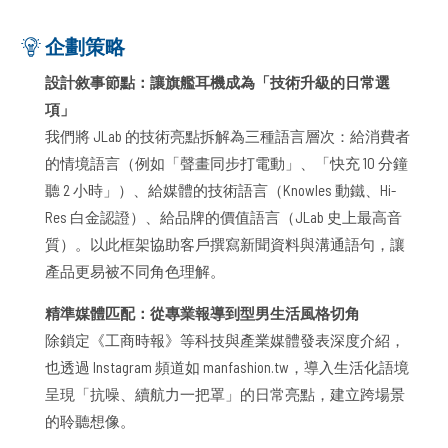
企劃策略
設計敘事節點：讓旗艦耳機成為「技術升級的日常選
項」
我們將 JLab 的技術亮點拆解為三種語言層次：給消費者
的情境語言（例如「聲畫同步打電動」、「快充 10 分鐘
聽 2 小時」）、給媒體的技術語言（Knowles 動鐵、Hi-
Res 白金認證）、給品牌的價值語言（JLab 史上最高音
質）。以此框架協助客戶撰寫新聞資料與溝通語句，讓
產品更易被不同角色理解。
精準媒體匹配：從專業報導到型男生活風格切角
除鎖定《工商時報》等科技與產業媒體發表深度介紹，
也透過 Instagram 頻道如 manfashion.tw，導入生活化語境
呈現「抗噪、續航力一把罩」的日常亮點，建立跨場景
的聆聽想像。