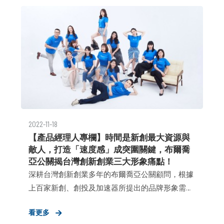
亞公關顧問》不用「實習生」？但若你真有興趣想
成為布爾喬亞的約聘，我認為你只需要問自己：
「我願意付出多少心力成就自己？除了該做的，我
還有哪些想做的？」
2022-11-18
【產品經理人專欄】時間是新創最大資源與
敵人，打造「速度感」成突圍關鍵，布爾喬
亞公關揭台灣創新創業三大形象痛點！
深耕台灣創新創業多年的布爾喬亞公關顧問，根據
上百家新創、創投及加速器所提出的品牌形象需求
統計，台灣共有73.6%新創尚未將公關納入營運計
看更多
畫，但針對利害關係人溝通目標中，第一大卻是品