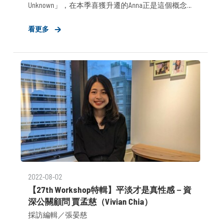
Unknown」，在本季喜獲升遷的Anna正是這個概念
的寫照。在專訪間笑笑鬧鬧看似無所畏，但在一年
看更多
多的公關人生中，也有一段磕磕碰碰、披荊斬棘的
旅程，以下邀請Anna分享如何成長與突破，找到發
揮影響力的路子。
2022-08-02
【27th Workshop特輯】平淡才是真性感－資
深公關顧問 賈孟慈（Vivian Chia）
採訪編輯／張晏慈