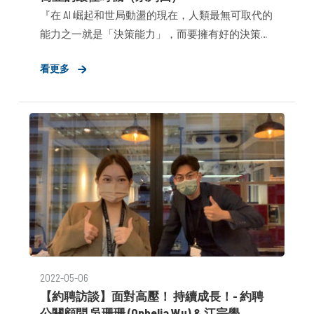
『在 AI 崛起和世局動盪的現在，人類最無可取代的
能力之一就是「決策能力」，而要擁有好的決策能
力就必須掌握許多不同的「思考框架」。因為當一
看更多
個人能提出正確的思考框架，就能找出更多的選
項，做出更好的決策，
2022-05-06
【約聘訪談】面對高壓！ 持續成長！- 約聘
公關顧問 吳珊珊 (Ophelia Wu) & 江宗學