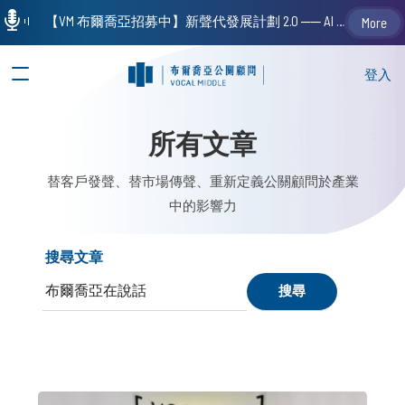
【VM 布爾喬亞招募中】新聲代發展計劃 2.0 ── AI PR 人才加速養成計劃（歡迎「應屆畢業生」、「一年以下相關 / 三年以下非相關經驗工作者」申請加入）
More
登入
所有文章
替客戶發聲、替市場傳聲、重新定義公關顧問於產業
中的影響力
搜尋文章