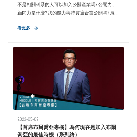
不是相關科系的人可以加入公關產業嗎? 公關力、
顧問力是什麼? 我的能力與特質適合當公關嗎? 展望
未來! 在布爾喬亞可以培養的關鍵能力! 面試官怎麼
看更多
想? 如何判斷人才? 職涯發展與定位居然跟戀愛關係
有關? 布爾喬亞的如何育才? 環境很重要！組織文化
對新鮮人的影響？
2022-05-09
【首席布爾喬亞專欄】為何現在是加入布爾
喬亞的最佳時機（系列終）