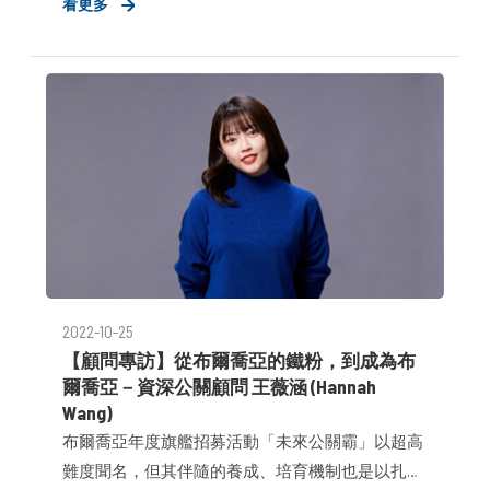
看更多
理、帶兵打仗的團隊主管。在本屆Workshop中，除
了自己抱走多數的個人獎獎座，直屬帶領的Mentee
也以後起之秀之勢，成為獲獎的大熱門贏家。在這
次的專訪中，我們邀請Allen來談談這段過程中，他
如何思考，如何改變。
2022-10-25
【顧問專訪】從布爾喬亞的鐵粉，到成為布
爾喬亞－資深公關顧問 王薇涵 (Hannah
Wang)
布爾喬亞年度旗艦招募活動「未來公關霸」以超高
難度聞名，但其伴隨的養成、培育機制也是以扎實