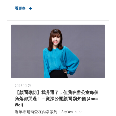
稱道。在本季喜獲升遷的Hannah即是兩度闖關公關
看更多
霸，在順利報到、歷經一年的養成後，多次交出亮
眼的業績成績單，以下邀請Hannah分享自己在這段
過程中的突破與蛻變。
2022-10-25
【顧問專訪】我升遷了，但我在辦公室每個
角落都哭過！－資深公關顧問 魏知儀 (Anna
Wei)
近年布爾喬亞在內常談到「Say Yes to the