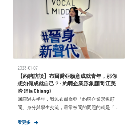
2023-01-07
【約聘訪談】布爾喬亞願意成就青年，那你
想如何成就自己？- 約聘企業形象顧問 江美
吟 (Mia Chiang)
回顧過去半年，我以布爾喬亞「約聘企業形象顧
問」身分與學生交流，最常被問的問題的就是「約
聘需要有經驗或是專業知識嗎？」、「約聘實際上
看更多
到底在做什麼？能做什麼？」擁有相同疑問的人，
你可以先閱讀【首席布爾喬亞專欄】為何《布爾喬