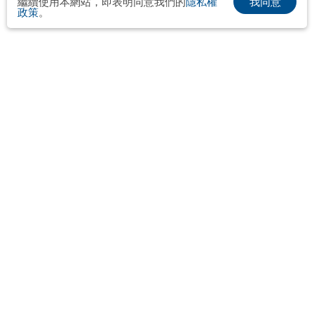
我同意
繼續使用本網站，即表明同意我們的
隱私權
政策
。
布爾喬亞公關顧問股份有限公司
Taipei． Hong Kong．Shanghai．Singapore．Tokyo
+886-2-2742-3488
info@vocalmiddle.com
統一編號 24551405