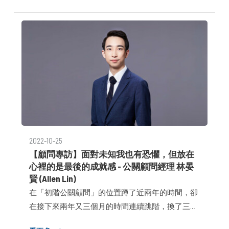
牌形象建立(69.6%)，其次才是商務拓展(47.8%)與人
才募留(30.4%)，顯見即便是初創企業仍有強烈且多
元的品牌識別痛點存在，但過往市場普遍誤解所謂
品牌形象建立與公關策略制定是大型企業專屬奢侈
品，且必須耗資上百萬成本，布爾喬亞公關顧問創
辦人鄧耀中則認為，輕忽時間成本才是新創最大的
敵人，善加挑選與利用如法律、會計、加速器與創
投甚至公關等專業服務的策略外包，方能保持輕量
化優勢，建立創新創業領域中最關鍵的「速度
感」，提升產能也獲取投資人、客戶、通路與人才
2022-10-25
青睞。
【顧問專訪】面對未知我也有恐懼，但放在
心裡的是最後的成就感 - 公關顧問經理 林晏
賢 (Allen Lin)
在「初階公關顧問」的位置蹲了近兩年的時間，卻
在接下來兩年又三個月的時間連續跳階，換了三張
名片，成為別人眼中的黑馬、新科的公關顧問經