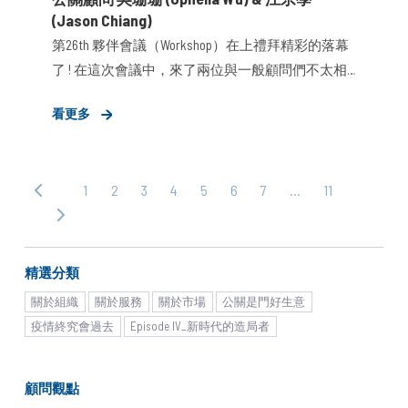
(Jason Chiang)
第26th 夥伴會議（Workshop）在上禮拜精彩的落幕
了 ! 在這次會議中，來了兩位與一般顧問們不太相
同，還是「在學」的夥伴──約聘公關顧問 Ophelia &
看更多
Jason。我們時常被問到為什麼不要像一般企業一
樣將他們叫做實習生就好，而是要特立獨行的取了
一個「約聘公關顧問」的這個名稱？而「約聘公關
1
2
3
4
5
6
7
…
11
‹ 上
顧問」平常又從事著什麼工作呢？
一
下
頁
一
頁 ›
精選分類
關於組織
關於服務
關於市場
公關是門好生意
疫情終究會過去
Episode IV_新時代的造局者
顧問觀點