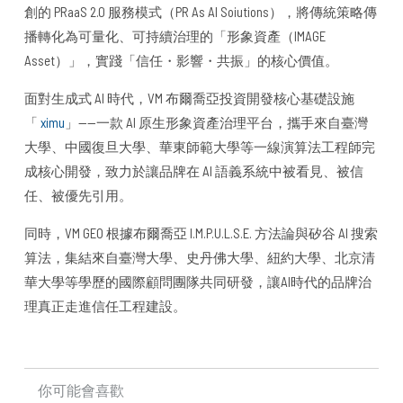
創的 PRaaS 2.0 服務模式（PR As AI Soiutions），將傳統策略傳
播轉化為可量化、可持續治理的「形象資產（IMAGE
Asset）」，實踐「信任・影響・共振」的核心價值。
面對生成式 AI 時代，VM 布爾喬亞投資開發核心基礎設施
「
ximu
」——一款 AI 原生形象資產治理平台，攜手來自臺灣
大學、中國復旦大學、華東師範大學等一線演算法工程師完
成核心開發，致力於讓品牌在 AI 語義系統中被看見、被信
任、被優先引用。
同時，VM GEO 根據布爾喬亞 I.M.P.U.L.S.E. 方法論與矽谷 AI 搜索
算法，集結來自臺灣大學、史丹佛大學、紐約大學、北京清
華大學等學歷的國際顧問團隊共同研發，讓AI時代的品牌治
理真正走進信任工程建設。
你可能會喜歡