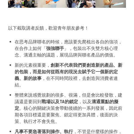
以下截取講者反饋，歡迎青年朋友參考！
在思考品牌聯名的時候，應該要先爬梳出各自的強項，
在合作上如何「
強強聯手
」，包裝出不失雙方核心理
念、溝通主軸的議題，展現品牌與聯名產品的價值。
新的元素很重要，
創新不代表我們要創造新的產品、新
的包裝，而是如何從既有的現況去賦予它一個新的定
義、新的故事
，在不同時間段裡，去創造與消費者連
結。
整體來說感覺規劃的很多、很滿，但是會比較發散，建
議還是要回到
戰場以及TA的鎖定
，以及
溝通重點的擬
定
。核心的關鍵決策會帶動後續的一系列發展，因此前
期各項目標還是要聚焦、鎖定得更加具體，後面的決
策、執行才不會失焦。
凡事不要急著落到操作、執行
，不管是什麼樣的操作，