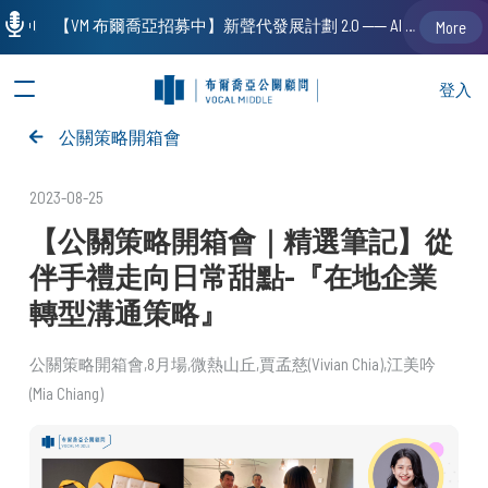
【VM 布爾喬亞招募中】新聲代發展計劃 2.0 ── AI PR 人才加速養成計劃（歡迎「應屆畢業生」、「一年以下相關 / 三年以下非相關經驗工作者」申請加入）
More
登入
公關策略開箱會
2023-08-25
【公關策略開箱會｜精選筆記】從
伴手禮走向日常甜點-『在地企業
轉型溝通策略』
公關策略開箱會
8月場
微熱山丘
賈孟慈(Vivian Chia)
江美吟
(Mia Chiang)