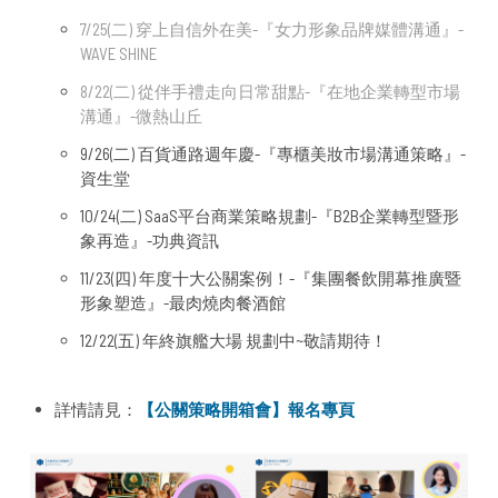
7/25(二) 穿上自信外在美-『女力形象品牌媒體溝通』-
WAVE SHINE
8/22(二) 從伴手禮走向日常甜點-『在地企業轉型市場
溝通』-微熱山丘
9/26(二) 百貨通路週年慶-『專櫃美妝市場溝通策略』-
資生堂
10/24(二) SaaS平台商業策略規劃-『B2B企業轉型暨形
象再造』-功典資訊
11/23(四) 年度十大公關案例！-『集團餐飲開幕推廣暨
形象塑造』-最肉燒肉餐酒館
12/22(五) 年終旗艦大場 規劃中~敬請期待！
詳情請見：
【公關策略開箱會】報名專頁