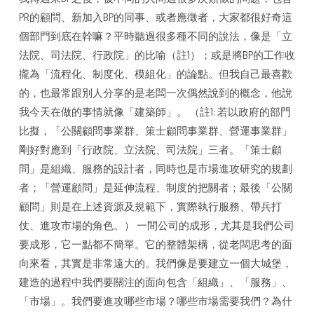
PR的顧問、新加入BP的同事、或者應徵者，大家都很好奇這
個部門到底在幹嘛？平時聽過很多種不同的說法，像是「立
法院、司法院、行政院」的比喻（註1）；或是將BP的工作收
攏為「流程化、制度化、模組化」的論點。但我自己最喜歡
的，也最常跟別人分享的是老闆一次偶然說到的概念，他說
我今天在做的事情就像「建築師」。 （註1: 若以政府的部門
比擬，「公關顧問事業群、策士顧問事業群、營運事業群」
剛好對應到「行政院、立法院、司法院」三者。「策士顧
問」是組織、服務的設計者，同時也是市場進攻研究的規劃
者；「營運顧問」是延伸流程、制度的把關者；最後「公關
顧問」則是在上述資源及規範下，實際執行服務、帶兵打
仗、進攻市場的角色。） 一間公司的成形，尤其是我們公司
要成形，它一點都不簡單。它的整體架構，從老闆思考的面
向來看，其實是非常遠大的。我們像是要建立一個大城堡，
建造的過程中我們要關注的面向包含「組織」、「服務」、
「市場」。我們要進攻哪些市場？哪些市場需要我們？為什