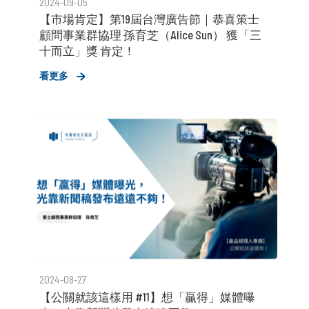
2024-09-05
【市場肯定】第19屆台灣廣告節｜恭喜策士
顧問事業群協理 孫育芝（Alice Sun） 獲「三
十而立」獎 肯定！
看更多
2024-08-27
【公關就該這樣用 #11】想「贏得」媒體曝