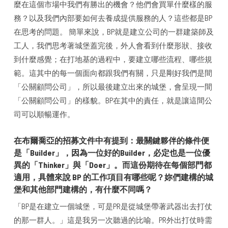
麼在這個市場中我們有勝出的機會？他們會買單什麼樣的服
務？以及我們內部要如何去養成提供服務的人？這些都是BP
在思考的問題。 簡單來說，BP就是建立公司的一群建築師及
工人，我們思考著城堡蓋完後，外人會看到什麼形狀、接收
到什麼感覺；在打地基的過程中，要建立哪些流程、哪些規
範。這其中的每一個面向都跟我們有關，只是剛好我們是間
「公關顧問公司」，所以最後建立出來的城堡，會呈現一間
「公關顧問公司」的樣貌。BP在其中的責任，就是讓這間公
司可以順暢運作。
在布爾喬亞的招募文件中有提到：最關鍵夥伴的條件便
是「Builder」，因為一位好的Builder，必定也是一位優
異的「Thinker」與「Doer」。而這份期待在每個部門都
適用，具體來說 BP 的工作項目有哪些呢？妳們建構的城
堡和其他部門建構的，有什麼不同嗎？
「BP是在建立一個城堡，可是PR是從城堡帶著武器出去打仗
的那一群人。」這是我另一次聽過的比喻。PR外出打仗時需