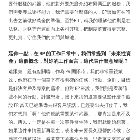
要什麼樣的武器，他們對外要怎麼介紹布爾喬亞的服務，我
們需要養成哪些能力，我們需要什麼樣的人，BP該如何在PR
出去之前做好萬全的準備。至於BO，就我的理解他們則是在
法務、財務等營運面向上各司其職，把制度落實得更完整、
更扎實，守住我們的大門與城池。
延伸一點，在 BP 的工作日常中，我們常提到「未來性資
產」這個概念，對妳的工作而言，這代表什麼意涵呢？
這跟第二題有點關聯，作為 PR 團隊時，我們非常重視績
效，他們在每一個當下有很明確的任務、行動、企劃，目標
是解決客戶及專案的需求。但對 BP 來說，我們則是看著這
些不同的行動、計畫想著，接下來我們還需要做些什麼？假
設 PR 當天已經準備去跟客戶談話，已經要出去打仗了，我
們才想到「啊！他們應該需要某件武器」，那肯定是來不及
的。所以，一定是在每一次事件發生時，我們就開始想著，
如果這件事情重新再發生，或者未來要長久經營的時候，它
應該怎樣被設計。看著當下的事件反應，思考著未來該如何