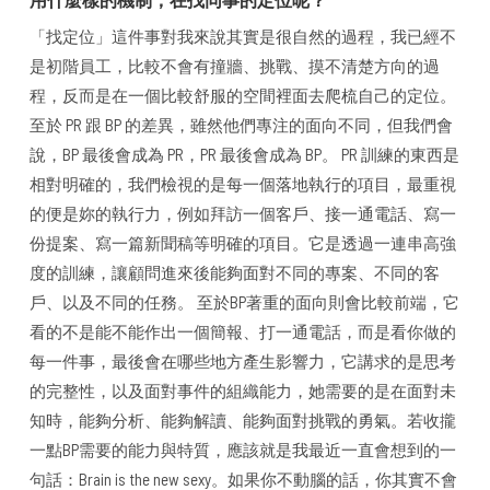
「找定位」這件事對我來說其實是很自然的過程，我已經不
是初階員工，比較不會有撞牆、挑戰、摸不清楚方向的過
程，反而是在一個比較舒服的空間裡面去爬梳自己的定位。
至於 PR 跟 BP 的差異，雖然他們專注的面向不同，但我們會
說，BP 最後會成為 PR，PR 最後會成為 BP。 PR 訓練的東西是
相對明確的，我們檢視的是每一個落地執行的項目，最重視
的便是妳的執行力，例如拜訪一個客戶、接一通電話、寫一
份提案、寫一篇新聞稿等明確的項目。它是透過一連串高強
度的訓練，讓顧問進來後能夠面對不同的專案、不同的客
戶、以及不同的任務。 至於BP著重的面向則會比較前端，它
看的不是能不能作出一個簡報、打一通電話，而是看你做的
每一件事，最後會在哪些地方產生影響力，它講求的是思考
的完整性，以及面對事件的組織能力，她需要的是在面對未
知時，能夠分析、能夠解讀、能夠面對挑戰的勇氣。若收攏
一點BP需要的能力與特質，應該就是我最近一直會想到的一
句話：Brain is the new sexy。如果你不動腦的話，你其實不會