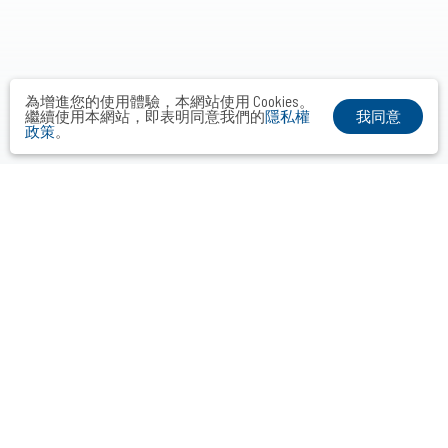
為增進您的使用體驗，本網站使用 Cookies。
我同意
繼續使用本網站，即表明同意我們的
隱私權
政策
。
布爾喬亞公關顧問股份有限公司
Taipei． Hong Kong．Shanghai．Singapore．Tokyo