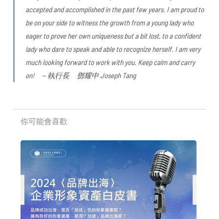
accepted and accomplished in the past few years.​
​I am proud to
be on your side to witness the growth from a young lady who
eager to prove her own uniqueness but a bit lost, to a confident
lady who dare to speak and able to recognize herself.​
I am very
much looking forward to work with you.​
Keep calm and carry
on!
－執行長 鄧耀中
Joseph Tang
你可能會喜歡