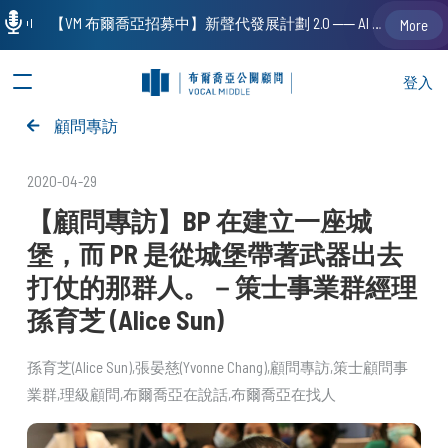
【VM 布爾喬亞招募中】新聲代發展計劃 2.0 ── AI PR 人才加速養成計劃（歡迎「應屆畢業生」、「一年以下相關 / 三年以下非相關經驗工作者」申請加入）
More
登入
顧問專訪
2020-04-29
【顧問專訪】BP 在建立一座城
堡，而 PR 是從城堡帶著武器出去
打仗的那群人。－策士事業群經理
孫育芝 (Alice Sun)
孫育芝(Alice Sun)
張晏慈(Yvonne Chang)
顧問專訪
策士顧問事
業群
理級顧問
布爾喬亞在說話
布爾喬亞在找人