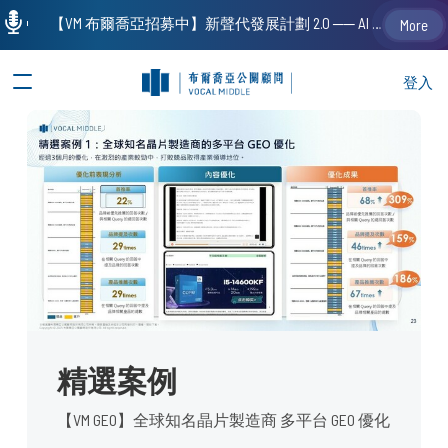
【VM 布爾喬亞招募中】新聲代發展計劃 2.0 ── AI PR 人才加速養成計劃（歡迎「應屆畢業生」、「一年以下相關 / 三年以下非相關經驗工作者」申請加入）
More
登入
精選案例
【VM GEO】全球知名晶片製造商 多平台 GEO 優化