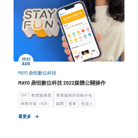
2022
AUG
MAYO 鼎恒數位科技
MAYO 鼎恒數位科技 2022媒體公關操作
ERP
軟體服務業
專業服務與策略外包
商務市場（B2B）
媒體
股東
投資人
外部/異業資源媒合
策展規劃
新創
形象資產建立
看更多
老創企業