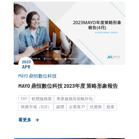
2023
APR
MAYO 鼎恒數位科技
MAYO 鼎恒數位科技 2023年度 策略形象報告
ERP
軟體服務業
專業服務與策略外包
商務市場（B2B）
媒體
企業客戶
供應商
股東
投資人
外部/異業資源媒合
策展規劃
I.Q. Elite
看更多
新創
形象資產建立
老創企業