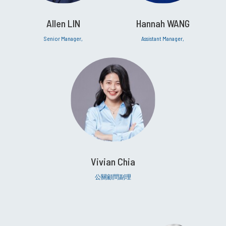
Allen LIN
Hannah WANG
Senior Manager,
Assistant Manager,
Vivian Chia
公關顧問副理