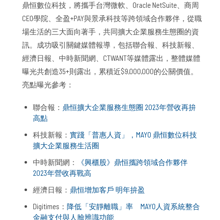
鼎恒數位科技，將攜手台灣微軟、Oracle NetSuite、商周
CEO學院、全盈+PAY與景承科技等跨領域合作夥伴，從職
場生活的三大面向著手，共同擴大企業服務生態圈的資
訊。成功吸引關鍵媒體報導，包括聯合報、科技新報、
經濟日報、中時新聞網、CTWANT等媒體露出，整體媒體
曝光共創造35+則露出，累積近$9,000,000的公關價值。
亮點曝光參考：
聯合報：
鼎恒擴大企業服務生態圈 2023年營收再拚
高點
科技新報：
實踐「普惠人資」，MAYO 鼎恒數位科技
擴大企業服務生活圈
中時新聞網：
《興櫃股》鼎恒攜跨領域合作夥伴
2023年營收再戰高
經濟日報：
鼎恒增加客戶 明年拚盈
Digitimes：
降低「安靜離職」率 MAYO人資系統整合
金融支付與人臉辨識功能