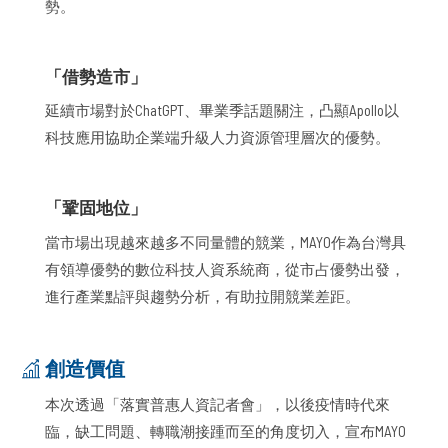
勢。
「借勢造市」
延續市場對於ChatGPT、畢業季話題關注，凸顯Apollo以
科技應用協助企業端升級人力資源管理層次的優勢。
「鞏固地位」
當市場出現越來越多不同量體的競業，MAYO作為台灣具
有領導優勢的數位科技人資系統商，從市占優勢出發，
進行產業點評與趨勢分析，有助拉開競業差距。
創造價值
本次透過「落實普惠人資記者會」，以後疫情時代來
臨，缺工問題、轉職潮接踵而至的角度切入，宣布MAYO