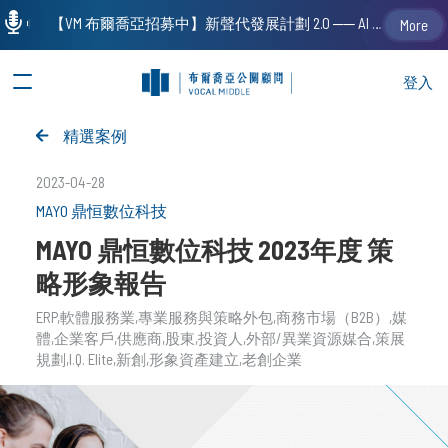
【VM 布爾喬亞招募中】新聲代發展計劃 2.0 ── AI PR 人才加速養成計劃（歡迎「應屆畢業生」、「一年以下相關 / 三年以下非相關經驗工作者」申請加入）
More
登入
精選案例
2023-04-28
MAYO 鼎恒數位科技
MAYO 鼎恒數位科技 2023年度 策
略形象報告
ERP
軟體服務業
專業服務與策略外包
商務市場（B2B）
媒
體
企業客戶
供應商
股東
投資人
外部/異業資源媒合
策展
規劃
I.Q. Elite
新創
形象資產建立
老創企業