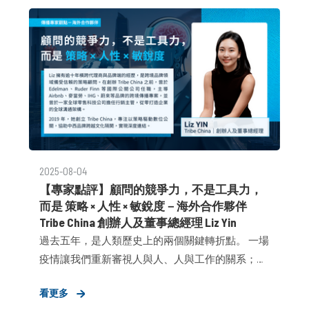
輕鬆分析和回顧的記錄。
2025-08-04
【專家點評】顧問的競爭力，不是工具力，
而是 策略 × 人性 × 敏銳度－海外合作夥伴
Tribe China 創辦人及董事總經理 Liz Yin​
過去五年，是⼈類歷史上的兩個關鍵轉折點。 ⼀場
疫情讓我們重新審視⼈與⼈、⼈與⼯作的關系；⼀
場AI變⾰，則重新定義了我們對“創意⽣產⼒”的理
看更多
解。 ⾝處傳播⾏業，這種變化尤為深刻。 對我個