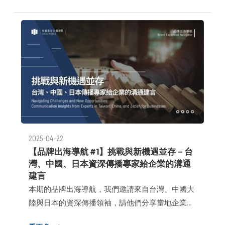
⼈⽽⾔，從傳統公關⾛到今天帶領⼀家策略驅 動的
公關傳播公司，這兩場變化，不僅改變了我們的⼯
作⽅式，也重構了我們與客戶、媒體與社會之間的
關系。
2025-04-22
【品牌出海導航 #1】挑戰與新機遇並存－台
灣、中國、日本資深傳播專家給企業的溝通
建言
本期的品牌出海導航，我們邀請來自台灣、中國大
陸與日本的資深傳播領袖，請他們分享當地企業是
如何應對造成全球動盪的「川普關稅政策」，以及