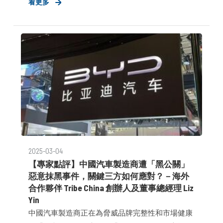
看更多
策略性溝通可在此時發揮的關鍵作用。 這篇跨市場
的評論，剖析了不同政治體制、經濟依存關係與企
業文化，如何形塑各自獨特的應對策略。雖然方法
各異，但有一項共識清晰浮現：在政策可能一夕翻
轉的時代，清晰的敘事能力與利害關係人的信任，
正是企業最具競爭力的資產。
2025-03-04
【專家點評】中國汽車製造商遭「黑公關」
惡意抹黑事件，關鍵三方如何應對？－海外
合作夥伴 Tribe China 創辦人及董事總經理 Liz
Yin​
中國汽車製造商正在為脅威品牌完整性和市場健康