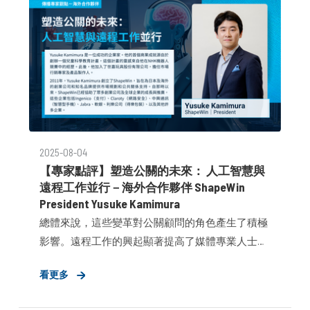
2025-08-04
【專家點評】塑造公關的未來： 人工智慧與
遠程工作並行－海外合作夥伴 ShapeWin
President Yusuke Kamimura
總體來說，這些變革對公關顧問的角色產生了積極
影響。遠程工作的興起顯著提高了媒體專業人士和
公關專家的時間效率。虛擬會議有兩個主要優勢：
看更多
首先，它增加了與記者互動的機會；其次，數位溝
通方式，如視訊通話和電子郵件提案，創造了可以