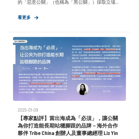
的「惡意公關」（也稱為「黑公關」）採取立場與
行動。 近期行動：華為的HIMA智慧汽車部門近日宣
看更多
布了一項500萬元人民幣的獎勵計劃，以應對這一
日益嚴重的問題，此前比亞迪和蔚來也推出了類似
的舉措。
2025-01-09
【專家點評】當出海成為「必須」，讓公關
為你打造能長期站穩腳跟的品牌​－海外合作
夥伴 Tribe China 創辦人及董事總經理 Liz Yin​