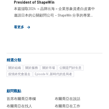
President​ of ShapeWin
本篇擷取2024 ＜品牌出海＞企業形象資產白皮書中
邀請日本的公關顧問公司－ShapeWin 分享的專業觀
點，分析日本市場的特徵、品牌進軍日本市場的成
看更多
功關鍵，以及在地公關顧問的角色與影響力。
Japan is a unique market with characteristics that set it
apart from others worldwide. With a population of over
100 million, it is a massive market. Unlike multicultural
regions, Japan's relatively homogeneous population
精選分類
shares similar preferences and behaviors, making
demographic trends more consistent. One distinctive
關於組織
關於服務
關於市場
公關是門好生意
feature of the Japanese market is how trends emerge
疫情終究會過去
Episode IV_新時代的造局者
and spread. Unlike North America, where urban areas
often have highly distinct characteristics, Japan's trends
顧問觀點
are predominantly initiated in Tokyo and then ripple out
首席布爾喬亞專欄
布爾喬亞在說話
across the country. This makes Japan a market where
布爾喬亞在找人
布爾喬亞在工作
achieving success in Tokyo can pave the way for