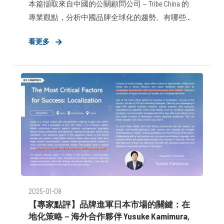
本篇擷取來自中國的公關顧問公司－Tribe China 的
專業觀點，分析中國品牌全球化的趨勢、有哪些兵
家必爭之地、出海的必備條件與準備，以及公關顧
看更多
問所能給予品牌助力的關鍵角色。
2025-01-08
【專家點評】品牌進軍日本市場的關鍵：在
地化策略－海外合作夥伴 Yusuke Kamimura​,