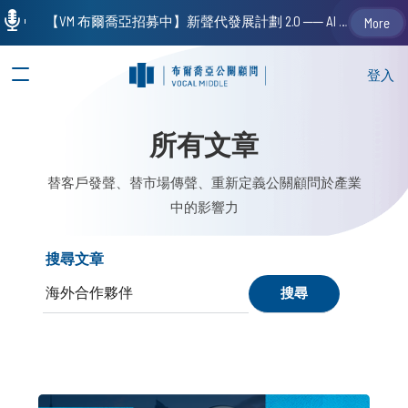
【VM 布爾喬亞招募中】新聲代發展計劃 2.0 ── AI PR 人才加速養成計劃（歡迎「應屆畢業生」、「一年以下相關 / 三年以下非相關經驗工作者」申請加入）
More
登入
所有文章
替客戶發聲、替市場傳聲、重新定義公關顧問於產業
中的影響力
搜尋文章