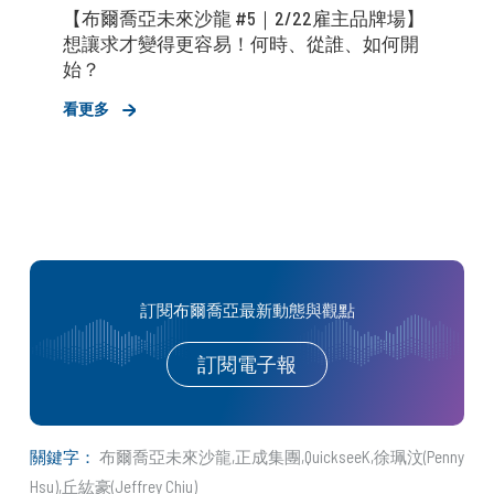
【布爾喬亞未來沙龍 #5｜2/22雇主品牌場】
想讓求才變得更容易！何時、從誰、如何開
始？
看更多
訂閱布爾喬亞最新動態與觀點
訂閱電子報
關鍵字：
布爾喬亞未來沙龍
正成集團
QuickseeK
徐珮汶(Penny
Hsu)
丘紘豪(Jeffrey Chiu)