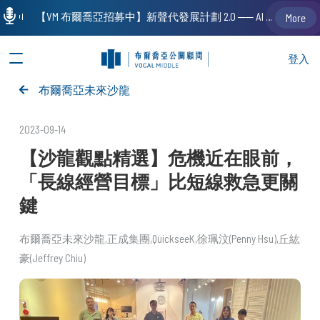
【VM 布爾喬亞招募中】新聲代發展計劃 2.0 ── AI PR 人才加速養成計劃（歡迎「應屆畢業生」、「一年以下相關 / 三年以下非相關經驗工作者」申請加入）
More
登入
布爾喬亞未來沙龍
2023-09-14
【沙龍觀點精選】危機近在眼前，
「長線經營目標」比短線救急更關
鍵
布爾喬亞未來沙龍
正成集團
QuickseeK
徐珮汶(Penny Hsu)
丘紘
豪(Jeffrey Chiu)