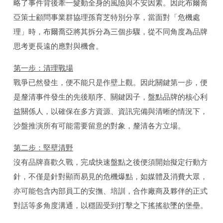
略了事件背後牽一髮動全身的風險與不安因素。因此布爾喬
亞策士顧問事業群協理孫育芝特別分享，當面對「危機處
理」時，布爾喬亞將其拆分為三個步驟，從不同角度為品牌
思考更長遠的應對與機會。
第一步：清理戰場
戰爭已然發生，便不能只是作壁上觀。因此關鍵第一步，便
是釐清事件發生的先後順序、關鍵因子，盤點品牌的核心利
益關係人，以確保在多方資源、資訊完備與清晰的情況下，
沙盤推演所有可能需要留意的對象，釐清各方立場。
第二步：堅壁清野
沒有品牌喜歡久戰，完成快速盤點之後便須開始擬定行動方
針，不僅是針對顯而易見的危機爆點，如媒體及消費大眾，
亦可能包含內部員工的安撫、培訓，合作廠商及夥伴的正式
對話等多角度溝通，以穩固受到打擊之下搖搖欲墜的堡壘。