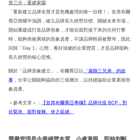
第三步：重建家園
「重新建立品牌名聲才是危機處理的唯一目標！」首席布爾
喬亞鄧耀中強調，確立品牌長久經營目標、關鍵未來市場，
開始重建或打造品牌形象，才能在面對接下來的任何打擊
時，能夠倚賴累積的形象資產，不讓品牌輕易被擊垮，因此
回歸「Day 1」心態，養好強健的企業體質，才是品牌能夠
長久經營的核心思惟。
關於「品牌形象建立」，布爾喬亞以
「扁鵲三兄弟」的故
事
，分享公關能夠協助的三個層次，以持續協助企業累積形
象資產。
＜參考文章＞：
【首席布爾喬亞專欄】品牌抗疫 BCP，對
抗緊急、面對複雜、使之延續。
聲譽管理是企業經營本質，小處著眼、即時判斷