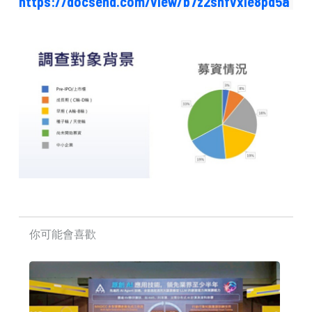
https://docsend.com/view/b7z2shfvxie8pd5a
你可能會喜歡