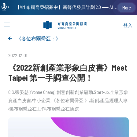
【VM 布爾喬亞招募中】新聲代發展計劃 2.0 ── AI PR 人才加速養成計劃（歡迎「應屆畢業生」、「一年以下相關 / 三年以下非相關經驗工作者」申請加入）
More
登入
《各位布爾喬亞：》
2022-12-01
《2022新創產業形象白皮書》Meet
Taipei 第一手調查公開！
CIS
張晏慈(Yvonne Chang)
創意創新創業驅動
Start-up
企業形象
資產白皮書
中小企業
《各位布爾喬亞:》
新創
產品經理人專
欄
布爾喬亞在工作
布爾喬亞在插旗