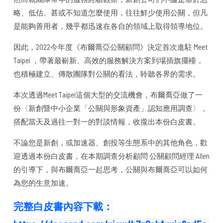
略、低估、甚或不知道怎麼使用，往往鮮少使用公關，但凡
是能夠善用者，幾乎都迅速在各自的領域上取得領導地位。
因此，2022今年度《布爾喬亞公關顧問》決定首次進駐 Meet
Taipei ，帶著最嶄新、高效的服務解決方案到場插旗擺檯，
也積極建立、傳散團隊對公關的看法，聆聽各界的需求。
本次透過Meet Taipei這個大型的交流機會，布爾喬亞做了一
份〈新創暨中小企業「公關與形象資產」認知應用調查〉，
搭配當天及過往一對一的對談情報，收攏出本份白皮書。
不論您是新創，或加速器、創投等生態系中的其他角色，歡
迎透過本份白皮書，在本期調查分析顧問 公關顧問經理 Allen
的引導下，與布爾喬亞一起思考，公關與布爾喬亞可以如何
為您的生意加速。
完整白皮書內容下載：