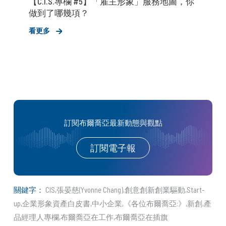
【C.I.S.專欄 #5】「雇主形象」服務地圖，你
做到了哪幾項？
看更多
訂閱布爾喬亞最新動態與觀點
訂閱電子報
關鍵字：
CIS
張晏慈(Yvonne Chang)
創意創新創業驅動
Start-
up
企業形象資產白皮書
中小企業
《各位布爾喬亞:》
新創
產
品經理人專欄
布爾喬亞在工作
布爾喬亞在插旗