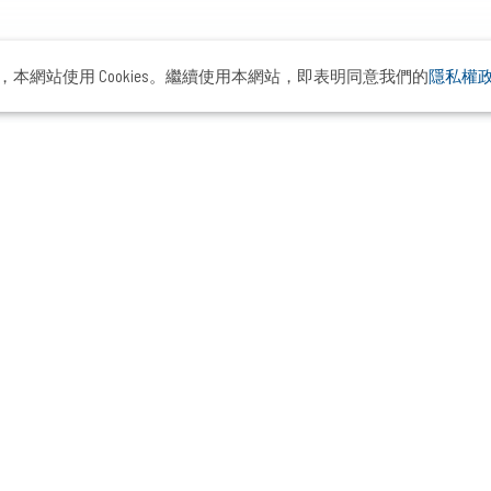
本網站使用 Cookies。繼續使用本網站，即表明同意我們的
隱私權
ademy
客戶與案例
顧問與市場觀點
關於布
精選案例
首席布爾喬亞專欄
品牌故
優質客戶
產品經理人專欄
創辦人