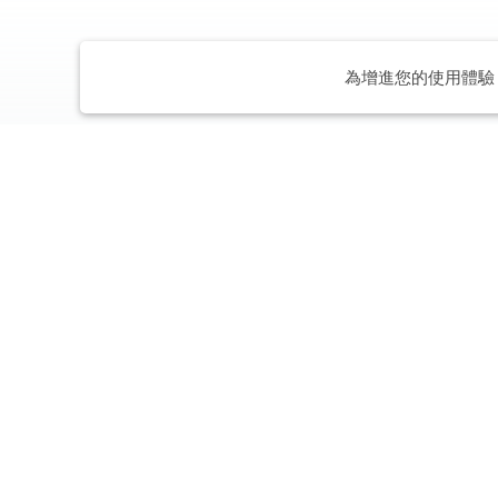
為增進您的使用體驗，
VM Ac
PRaaS 2.0
一站式公關顧問解決方案平台
巨型企業
公關顧問解決方案
旗艦式服務
中大型企業
數位行銷解決方案
諮詢型服務