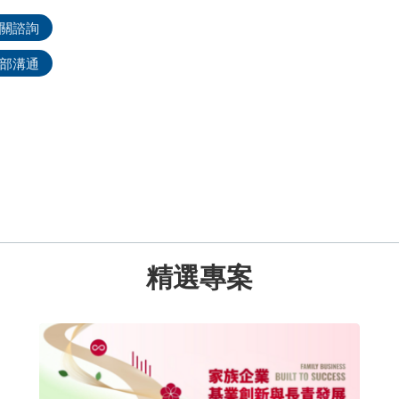
關諮詢
部溝通
精選專案