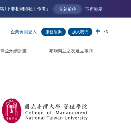
【VM 布爾喬亞招募中】新聲代發展計劃 2.0 ── AI PR 人才加速養成計劃（歡迎「應屆畢業生」、「一年以下相關 / 三年以下非相關經驗工作者」申請加入）
立刻前往
不再顯示
中
EN
企業會員登入
服務洽詢
加入我們
爾喬亞永續計畫
布爾喬亞之友選品電商