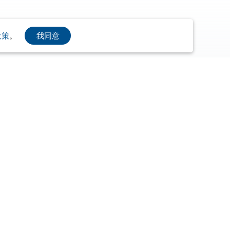
我同意
政策
。
爾喬亞
布爾喬亞永續計畫
布爾喬亞之友選品電商
事
北風中的暖流