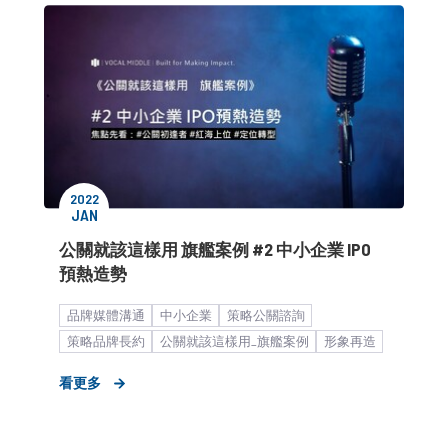
2022
JAN
公關就該這樣用 旗艦案例 #2 中小企業 IPO
預熱造勢
品牌媒體溝通
中小企業
策略公關諮詢
策略品牌長約
公關就該這樣用_旗艦案例
形象再造
紅海上位
IPO造勢
專業服務業
科技服務業
SI
看更多
MSP
新聞稿