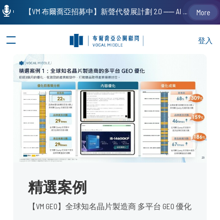
【VM 布爾喬亞招募中】新聲代發展計劃 2.0 ── AI PR 人才加速養成計劃（歡迎「應屆畢業生」、「一年以下相關 / 三年以下非相關經驗工作者」申請加入）
More
登入
精選案例
【VM GEO】全球知名晶片製造商 多平台 GEO 優化