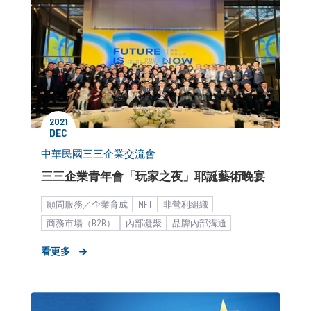
2021
DEC
中華民國三三企業交流會
三三企業青年會「玩家之夜」耶誕藝術晚宴
顧問服務／企業育成
NFT
非營利組織
商務市場（B2B）
內部凝聚
品牌內部溝通
尾牙／春酒
時事藉勢
公協會
專業服務業
看更多