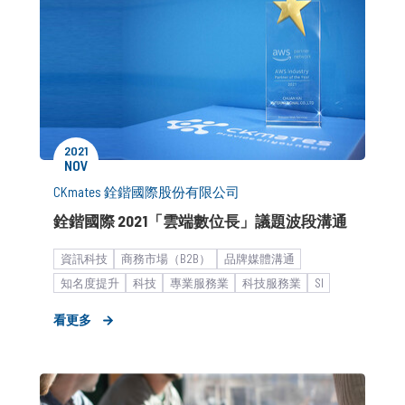
2021
NOV
CKmates 銓鍇國際股份有限公司
銓鍇國際 2021「雲端數位長」議題波段溝通
資訊科技
商務市場（B2B）
品牌媒體溝通
知名度提升
科技
專業服務業
科技服務業
SI
MSP
新聞稿
看更多