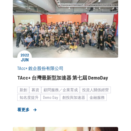
2022
JUN
TAcc+ 銳企股份有限公司
TAcc+ 台灣最新型加速器 第七屆 DemoDay
新創
募資
顧問服務／企業育成
投資人關係經營
知名度提升
Demo Day
創投與加速器
金融服務
商務市場（B2B）
加速器與新創園區
看更多
新創產業_募資造勢
新創產業_商務開發
專業服務業