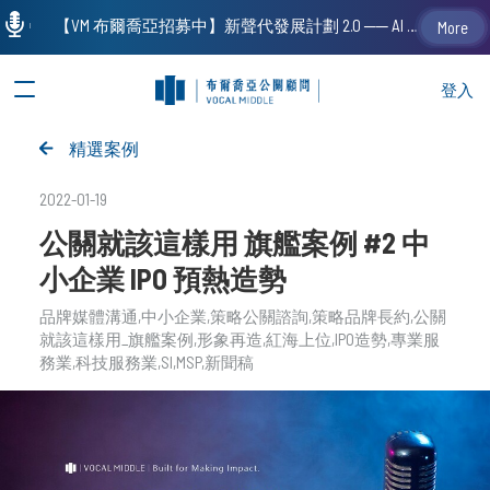
【VM 布爾喬亞招募中】新聲代發展計劃 2.0 ── AI PR 人才加速養成計劃（歡迎「應屆畢業生」、「一年以下相關 / 三年以下非相關經驗工作者」申請加入）
More
登入
精選案例
2022-01-19
公關就該這樣用 旗艦案例 #2 中
小企業 IPO 預熱造勢
品牌媒體溝通
中小企業
策略公關諮詢
策略品牌長約
公關
就該這樣用_旗艦案例
形象再造
紅海上位
IPO造勢
專業服
務業
科技服務業
SI
MSP
新聞稿