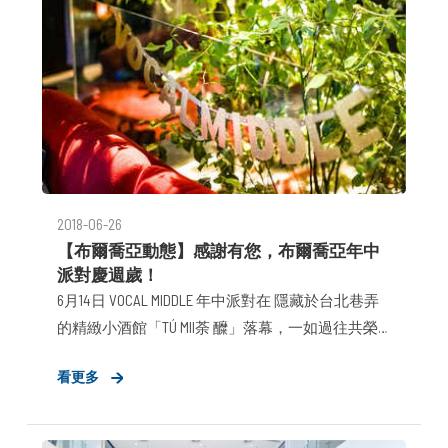
2018-06-26
【布爾喬亞動態】感謝有您，布爾喬亞年中
派對慶週歲！
6月14日 VOCAL MIDDLE 年中派對在 隱藏於台北巷弄
的精緻小酒館「TÚ MII荼 醾」落幕，一如過往共榮
活動不變的基調－「感恩」，除了內部最親密的戰
看更多
友暫歇下手上的工