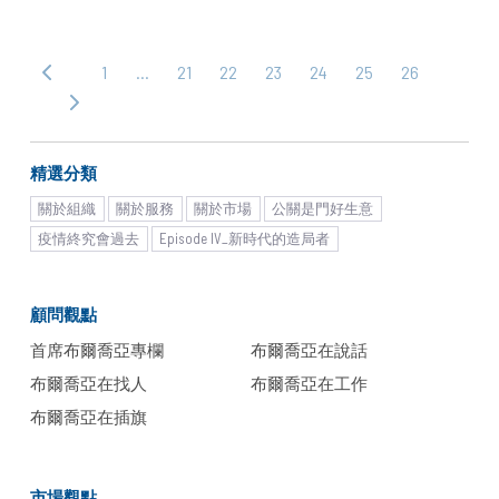
1
…
21
22
23
24
25
26
‹ 上
一
下
頁
一
頁 ›
精選分類
關於組織
關於服務
關於市場
公關是門好生意
疫情終究會過去
Episode IV_新時代的造局者
顧問觀點
首席布爾喬亞專欄
布爾喬亞在說話
布爾喬亞在找人
布爾喬亞在工作
布爾喬亞在插旗
市場觀點