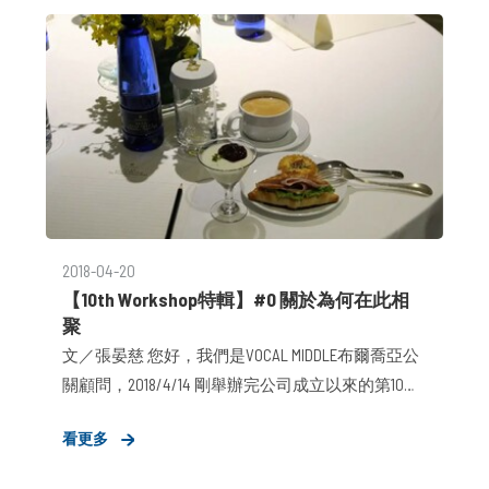
2018-04-20
【10th Workshop特輯】#0 關於為何在此相
聚
文／張晏慈 您好，我們是VOCAL MIDDLE布爾喬亞公
關顧問，2018/4/14 剛舉辦完公司成立以來的第10屆
workshop。集結「布爾喬亞精神」的濃縮結晶，經
看更多
過10屆