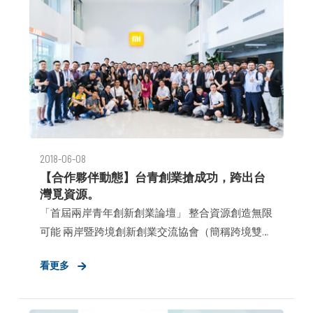
2018-06-08
【合作夥伴動態】台青創業搶成功，跨出台
灣覓資源。
「首屆兩岸青年創新創業論壇」 整合資源創造無限
可能 兩岸暨跨境創新創業交流協會（簡稱跨境雙創
協會、CIEA）致力於協助台灣創業者落實創新理
看更多
念、拓展海外市場、整合跨境資源，提供台