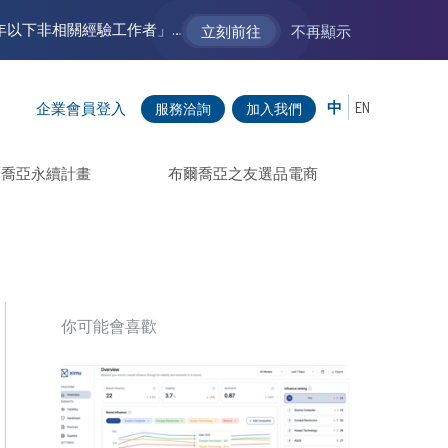
【VM 布爾喬亞招募中】新聲代發展計劃 2.0 ── AI PR 人才加速養成計劃（歡迎「應屆畢業生」、「一年以下相關 / 三年以下非相關經驗工作者」申請加入）
立刻前往
不再顯示
中
EN
企業會員登入
服務洽詢
加入我們
爾喬亞永續計畫
布爾喬亞之友選品電商
你可能會喜歡