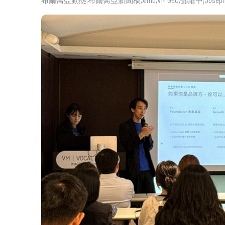
布爾喬亞動態
布爾喬亞新聞稿
ximu
VM GEO
鄧耀中(Joseph 