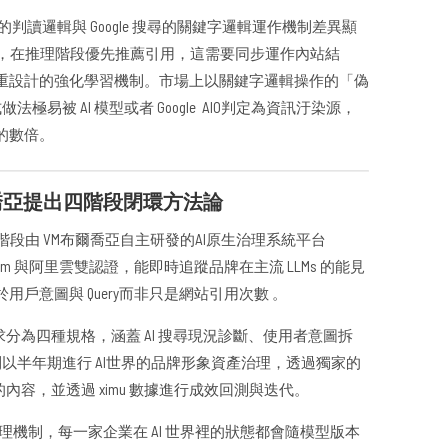
品牌的判讀邏輯與 Google 搜尋的關鍵字邏輯運作機制差異顯
為權威，在推理階段優先推薦引用，這需要同步運作內站結
重設計的強化學習機制。市場上以關鍵字邏輯操作的「偽
易被 AI 模型或者 Google AIO判定為資訊汙染源，
的數倍。
喬亞提出四階段閉環方法論
測階段由 VM布爾喬亞自主研發的AI原生治理系統平台
 Program 與阿里雲雙認證，能即時追蹤品牌在主流 LLMs 的能見
戶意圖與 Query而非只是網站引用次數 。
需求分為四種規格，涵蓋 AI 搜尋現況診斷、使用者意圖拆
段則以半年期進行 AI世界的品牌形象資產治理，透過獨家的
輯的內容，並透過 ximu 數據進行成效回測與迭代。
期治理機制，每一家企業在 AI 世界裡的狀態都會隨模型版本