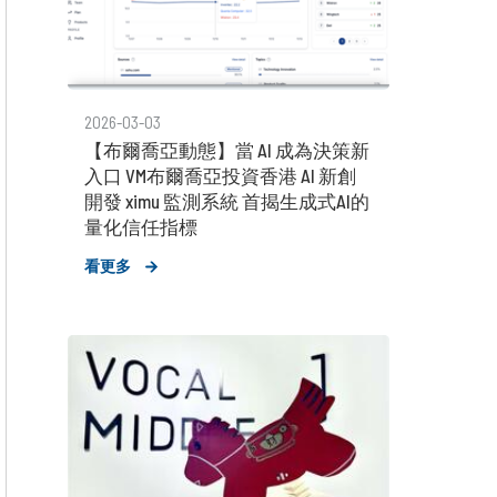
2026-03-03
【布爾喬亞動態】當 AI 成為決策新
入口 VM布爾喬亞投資香港 AI 新創
開發 ximu 監測系統 首揭生成式AI的
量化信任指標
看更多