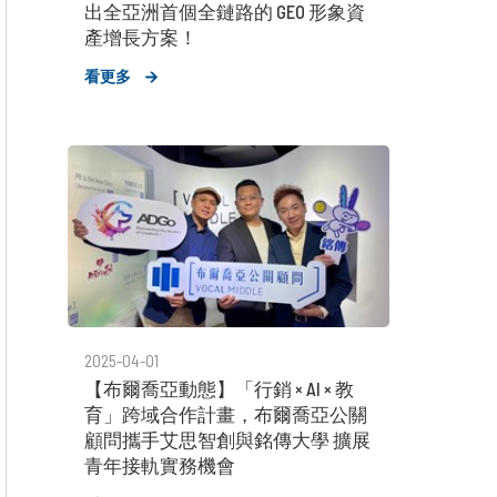
出全亞洲首個全鏈路的 GEO 形象資
產增長方案！
看更多
2025-04-01
【布爾喬亞動態】「行銷 × AI × 教
育」跨域合作計畫，布爾喬亞公關
顧問攜手艾思智創與銘傳大學 擴展
青年接軌實務機會