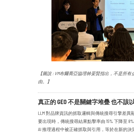
【圖說 : VM布爾喬亞協理林晏賢指出，不是所
由。】
真正的 GEO 不是關鍵字堆疊 也不該以
LLM 對品牌資訊的抓取邏輯與傳統搜尋引擎差異顯著。根據 
要出現時，傳統搜尋結果點擊率由 15% 下降至 8
AI 推理過程中被正確抓取與引用，等於在新的