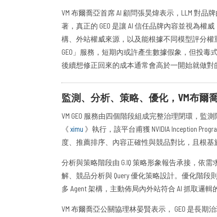
VM 布爾喬亞首席 AI 顧問張昊煒表示，LLM 對
著，真正的 GEO 是讓 AI 信任品牌內容並視
構、外站權威來源，以及能根據不同模型評分權
GEO」服務，短期內或許產生數據假象，但投毒式做法極
後續想修正回來的成本通常會高於一開始就做對
監測、分析、策略、優化，VM布爾
VM GEO 服務由四個階段組成完整治理閉環，監
《
ximu
》執行，該平台甫獲 NVIDIA Inception
度、推薦排序、內容正確性與競品對比，且根基於用
分析與策略階段由 G.IQ 策略形象報告承接，依
解、競品分析與 Query 優化策略設計。優化階
多 Agent 架構，主動佈局內外站符合 AI 抓取邏
VM 布爾喬亞公關協理林晏賢表示， GEO 是長