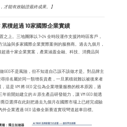
閉環，才能有效驗證最終成果。】
運作 累積超過 10家國際企業實績
配置之上。三地團隊以 7×24 全時段運作支援跨時區客戶，
方法論與多家國際企業實際案例的服務商。過去九個月，
累積超過十家企業實案，產業涵蓋金融、科技、消費品與
不做GEO不是風險，但不知道自己該不該做才是。對品牌主
的 SEO 搜尋排名屬於同一類增長資產，一旦累積就難以被後來者
這是 VM 將 GEO 定位為企業增量服務的根本原因，過
開始建立的 AI 原生產品研發能力，讓 VM GEO 能透
布爾喬亞選擇在此刻把過去九個月在國際市場上已經完成驗
外企業透過 GEO 這條全新賽道實現彎道超車目標。