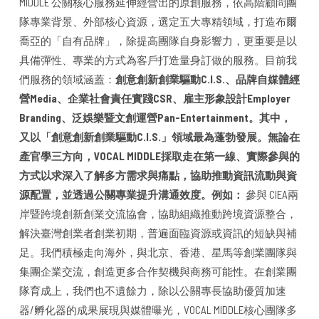
MIDDLE 公關核心服務延伸經營出的原創服務，依高階顧問團
隊專業背景、外部核心資源，選定五大專精領域，打造布爾
喬亞的「自有品牌」，除提高團隊自身影響力，更重要是以
具備彈性、專業的方式為客戶打造量身訂做的服務。目前我
們服務的領域涵蓋：
創意創新創業驅動C.I.S.、品牌自媒體經
營Media、企業社會責任實踐CSR、雇主形象設計Employer
Branding、泛娛樂暨文創運營Pan-Entertainment。其中，
又以「創意創新創業驅動C.I.S.」領域最為蓬勃發展。無論在
產官學三方向，VOCAL MIDDLE採取走在第一線、實際參與的
方式以求深入了解多方需求與痛點，協助推動資訊流動與資
源配置，並透過公關專業提升溝通效度。例如：
參與 CIEA兩
岸暨跨境創新創業交流協會，協助組織推動跨境資源整合，
解決臺灣創業者創業初期，普遍面臨資源或資訊的短缺與補
足。我們積極走向海外，與北京、香港、星馬等創業團隊與
集團企業交流，創造更多合作契機與商務可能性。在創業團
隊育成上，我們也不遺餘力，除以公關專長協助優質加速
器/孵化器的成果展現與媒體曝光，VOCAL MIDDLE核心團隊多