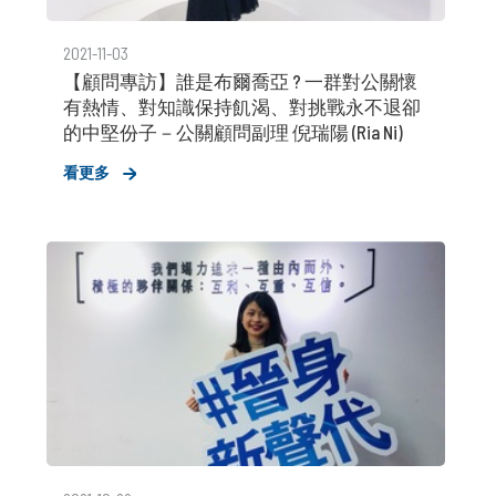
2021-11-03
【顧問專訪】誰是布爾喬亞 ? 一群對公關懷
有熱情、對知識保持飢渴、對挑戰永不退卻
的中堅份子－公關顧問副理 倪瑞陽 (Ria Ni)
看更多