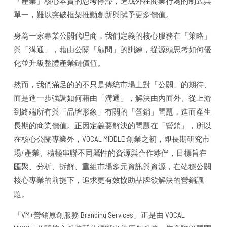
「產業」核心本質的思考停滯，造成外在商業行為的制式與
單一，難以突破框架推動創新與賦予更多價值。
身為一家專業公關代理商，我們定義的核心服務在「策略」
與「溝通」，藉由公關「顧問」的訓練，從源頭思考如何優
化並升級整體產業鏈價值。
然而，我們滿足的的不只是傳統市場上對「公關」的期待、
而是進一步強調如何藉由「溝通」，解決由內而外、從上游
到終端所有與「品牌形象」有關的「營銷」問題，進而產生
長期的商業價值。正因定義要解決的問題在「營銷」，所以
在核心公關專業外，VOCAL MIDDLE 創業之初，即長期研究市
場/產業、積極串聯不同屬性的資源與合作夥伴，目標旨在
匯聚、分析、拆解、重組市場多元資訊與資源，在站穩公關
核心專業的前提下，追求更有效協助品牌欲解決的營銷議
題。
「VM+營銷原創服務 Branding Services」正是由 VOCAL