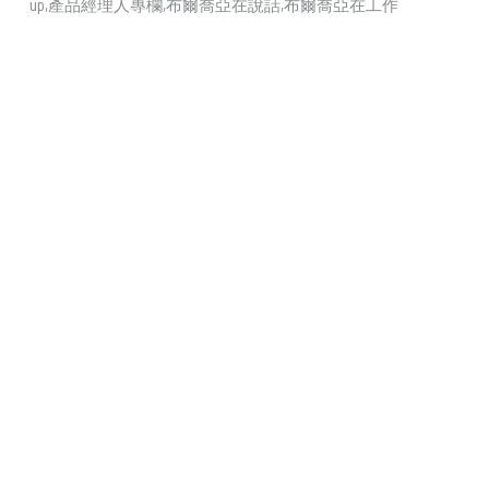
up
產品經理人專欄
布爾喬亞在說話
布爾喬亞在工作