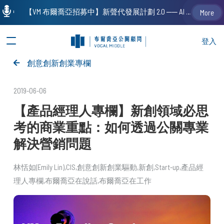
【VM 布爾喬亞招募中】新聲代發展計劃 2.0 ── AI PR 人才加速養成計劃（歡迎「應屆畢業生」、「一年以下相關 / 三年以下非相關經驗工作者」申請加入）
More
登入
創意創新創業專欄
2019-06-06
【產品經理人專欄】新創領域必思
考的商業重點：如何透過公關專業
解決營銷問題
林恬如(Emily Lin)
CIS
創意創新創業驅動
新創
Start-up
產品經
理人專欄
布爾喬亞在說話
布爾喬亞在工作