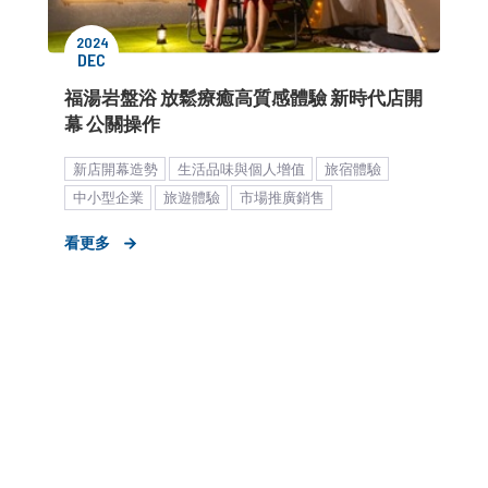
2024
DEC
福湯岩盤浴 放鬆療癒高質感體驗 新時代店開
幕 公關操作
新店開幕造勢
生活品味與個人增值
旅宿體驗
中小型企業
旅遊體驗
市場推廣銷售
市場推廣與銷售
客群拓展
活動與宣傳
看更多
公關顧問解決方案
客製化服務
品牌媒體溝通
KOL合作