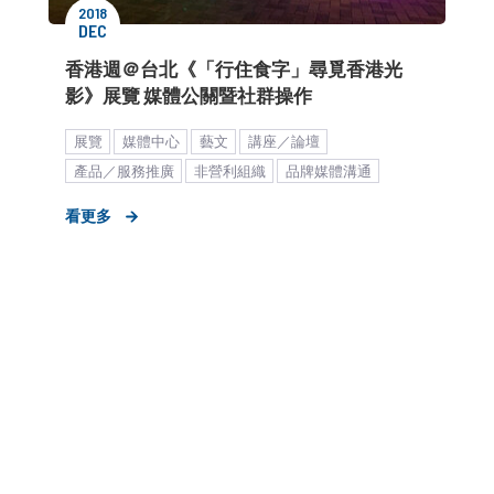
2018
DEC
香港週＠台北《「行住食字」尋覓香港光
影》展覽 媒體公關暨社群操作
展覽
媒體中心
藝文
講座／論壇
產品／服務推廣
非營利組織
品牌媒體溝通
知名度提升
公部門
品牌市場溝通
KOL合作
看更多
數位行銷解決方案
海外市場拓展