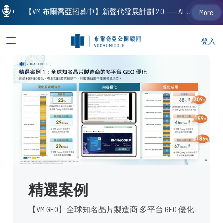
【VM 布爾喬亞招募中】新聲代發展計劃 2.0 ── AI PR 人才加速養成計劃（歡迎「應屆畢業生」、「一年以下相關 / 三年以下非相關經驗工作者」申請加入）
More
登入
精選案例
【VM GEO】全球知名晶片製造商 多平台 GEO 優化