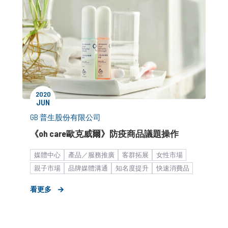
2020
JUN
GB 普生股份有限公司
《oh care歐克威爾》防疫商品議題操作
媒體中心
產品／服務推廣
客群拓展
女性市場
親子市場
品牌媒體溝通
知名度提升
快速消費品
大健康
社群口碑經營
平台加值服務
醫藥
看更多
媒體採購
數位廣告
疫情終究會過去
KOL合作
新聞稿
數位行銷解決方案