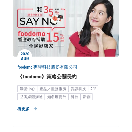
2020
AUG
foodomo 專聯科技股份有限公司
《foodomo》策略公關長約
媒體中心
產品／服務推廣
資訊科技
APP
品牌媒體溝通
知名度提升
科技
新創
新品／新訊發表
策略公關長約
時事借勢
看更多
共享經濟
電商平台
宅經濟
物流運輸平台
新創產業_商務開發
餐飲食品
食飲品