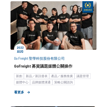
2022
AUG
Go Freight 聖學科技股份有限公司
GoFreight 募資議題媒體公關操作
新創
新品／新訊發表
產品／服務推廣
議題管理
媒體中心
品牌媒體溝通
策略公關諮詢
物流運輸平台
平台科技服務
新創產業_募資造勢
看更多
商務市場（B2B）
雇主形象建立
媒體小聚／餐敘
波段媒體操作