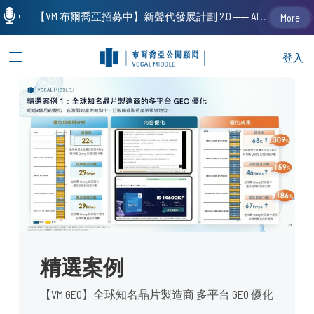
【VM 布爾喬亞招募中】新聲代發展計劃 2.0 ── AI PR 人才加速養成計劃（歡迎「應屆畢業生」、「一年以下相關 / 三年以下非相關經驗工作者」申請加入）
More
登入
精選案例
【VM GEO】全球知名晶片製造商 多平台 GEO 優化