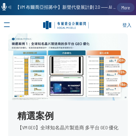
【VM 布爾喬亞招募中】新聲代發展計劃 2.0 ── AI PR 人才加速養成計劃（歡迎「應屆畢業生」、「一年以下相關 / 三年以下非相關經驗工作者」申請加入）
More
登入
精選案例
【VM GEO】全球知名晶片製造商 多平台 GEO 優化