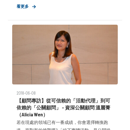
看更多
洗鍊且深入人心的端出一道道論述好菜。在一點一
滴、字字珠璣中勾勒出品牌鮮明輪廓，進而有效傳
遞組織文化與價值。
2018-06-08
【顧問專訪】從可信賴的「活動代理」到可
依賴的「公關顧問」 – 資深公關顧問 溫麗菁
（Alicia Wen）
若在現處的領域已有一番成績，你會選擇轉換跑