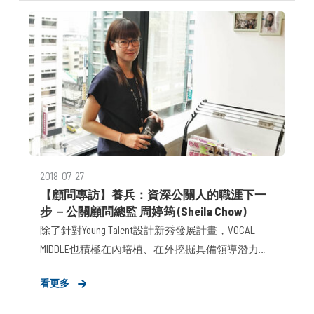
2018-07-27
【顧問專訪】養兵：資深公關人的職涯下一
步 －公關顧問總監 周婷筠 (Sheila Chow)
除了針對Young Talent設計新秀發展計畫，VOCAL
MIDDLE也積極在內培植、在外挖掘具備領導潛力的
管理角色。當慣以在外衝鋒陷陣的公關顧問，回歸
看更多
內部發展團隊時又該如何扮演好管理角色？站在公
關顧問總監的立場，又如何看待中階主管的職涯發