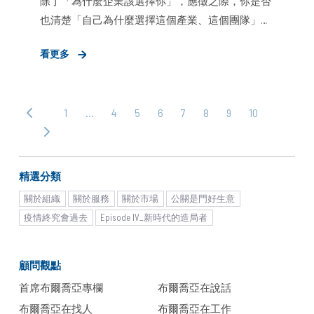
除了「為什麼企業該選擇你」，應徵之際，你是否
也清楚「自己為什麼選擇這個產業、這個團隊」？
前者可說服雇主在合作之初，提供加入團隊的入場
看更多
券；但唯有後者，可在面臨挫折及挑戰時，為自己
1
…
4
5
6
7
8
9
10
‹ 上
一
下
頁
一
頁 ›
精選分類
關於組織
關於服務
關於市場
公關是門好生意
疫情終究會過去
Episode IV_新時代的造局者
顧問觀點
首席布爾喬亞專欄
布爾喬亞在說話
布爾喬亞在找人
布爾喬亞在工作