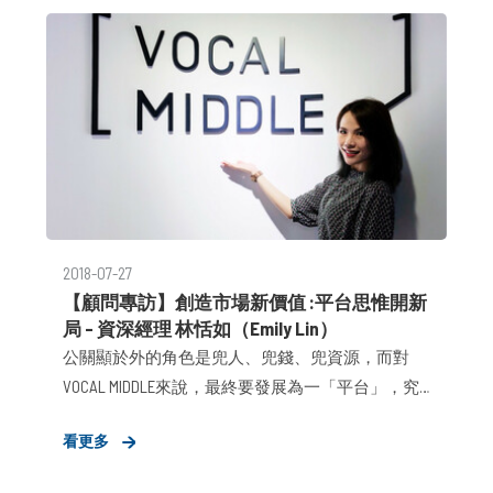
2018-07-27
【顧問專訪】創造市場新價值 :平台思惟開新
局 – 資深經理 林恬如（Emily Lin）
公關顯於外的角色是兜人、兜錢、兜資源，而對
VOCAL MIDDLE來說，最終要發展為一「平台」，究
竟此「平台」該具備什麼樣貌？以及，VOCAL
看更多
MIDDLE於中意欲扮演什麼角色