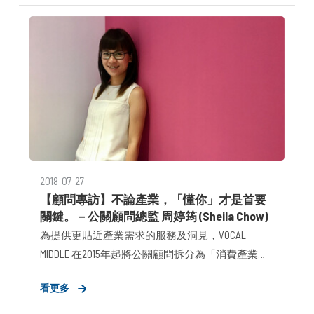
2018-07-27
【顧問專訪】不論產業，「懂你」才是首要
關鍵。－公關顧問總監 周婷筠 (Sheila Chow)
為提供更貼近產業需求的服務及洞見，VOCAL
MIDDLE 在2015年起將公關顧問拆分為「消費產業趨
動事業群」、「科技產業策進事業群」，在不屏除
看更多
其他產業合作可能的前提下，深入鑽研團隊專擅的
兩大產業，以替客戶創造更大價值。而隨著團隊能