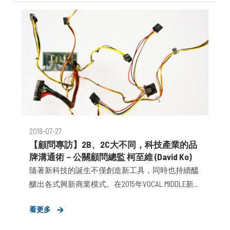
展呢？
2018-07-27
【顧問專訪】2B、2C大不同，科技產業的品
牌溝通術－公關顧問總監 柯至維 (David Ko)
隨著新科技的誕生不僅創造新工具，同時也持續醞
釀出各式興新商業模式。在2015年VOCAL MIDDLE新
設立「科技產業策進事業群」，透過顧問思惟解構
看更多
數位工具帶來的資訊，以突破