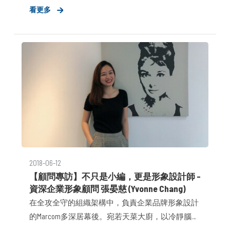
看更多
知開發服務、深耕市場可帶來的
2018-06-12
【顧問專訪】不只是小編，更是形象設計師 –
資深企業形象顧問 張晏慈 (Yvonne Chang)
在全攻全守的組織架構中，負責企業品牌形象設計
的Marcom多深居幕後。宛若天菜大廚，以冷靜腦袋
布局架構，透過鋒利筆觸，適時佐以幽默、辛辣、