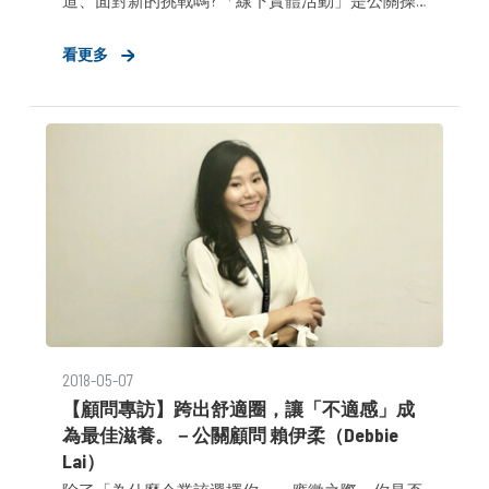
道、面對新的挑戰嗎? 「線下實體活動」是公關操
作中最顯而易見的手段之一，然而公關公司及活動
看更多
公司兩者在服務本質上即有差異，對於人才的需求
雖相似卻仍有出入。若是欲自兩者間轉換跑道的工
作者，該如何自
2018-05-07
【顧問專訪】跨出舒適圈，讓「不適感」成
為最佳滋養。－公關顧問 賴伊柔（Debbie
Lai）