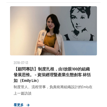
量累積，在2018年初，VOCAL MIDDLE正式開拓第三
產業線－「金融服務策動事業群」，並由公關顧問
總監 Sheila率隊提供「消費產業」、「金融服務」
雙領域客戶所需之服務。
2018-07-13
【顧問專訪】制度扎根，由1放眼100的組織
發展思惟。 – 資深經理暨產業生態創客 林恬
如（Emily Lin）
制度管人、流程管事，負責統籌組織設計的Emily在
上一篇訪談
看更多